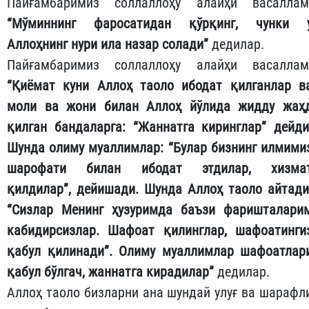
Пайғамбаримиз соллаллоҳу алайҳи васаллам
“Мўминнинг фаросатидан қўрқинг, чунки 
Аллоҳнинг нури ила назар солади”
дедилар.
Пайғамбаримиз соллаллоҳу алайҳи васаллам
“Қиёмат куни Аллоҳ таоло ибодат қилганлар в
моли ва жони билан Аллоҳ йўлида жидду жаҳ
қилган бандаларга: “Жаннатга киринглар” дейди
Шунда олиму муаллимлар: “Булар бизнинг илмими
шарофати билан ибодат этдилар, хизма
қилдилар”, дейишади. Шунда Аллоҳ таоло айтади
“Сизлар Менинг ҳузуримда баъзи фаришталари
кабидирсизлар. Шафоат қилинглар, шафоатинги
қабул қилинади”. Олиму муаллимлар шафоатлар
қабул бўлгач, жаннатга кирадилар”
дедилар.
Аллоҳ таоло бизларни ана шундай улуғ ва шарафл