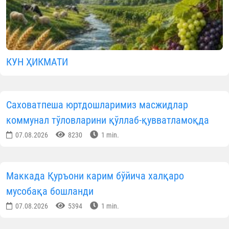
КУН ҲИКМАТИ
Саховатпеша юртдошларимиз масжидлар
коммунал тўловларини қўллаб-қувватламоқда
07.08.2026
8230
1 min.
Маккада Қуръони карим бўйича халқаро
мусобақа бошланди
07.08.2026
5394
1 min.