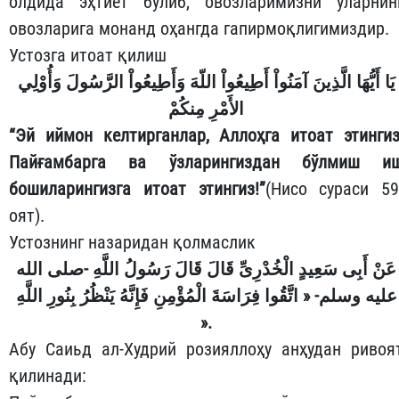
олдида эҳтиёт бўлиб, овозларимизни уларнин
овозларига монанд оҳангда гапирмоқлигимиздир.
Устозга итоат қилиш
يَا أَيُّهَا الَّذِينَ آمَنُواْ أَطِيعُواْ اللّهَ وَأَطِيعُواْ الرَّسُولَ وَأُوْلِي
الأَمْرِ مِنكُمْ
“Эй иймон келтирганлар, Аллоҳга итоат этингиз
Пайғамбарга ва ўзларингиздан бўлмиш и
бошиларингизга итоат этингиз!”
(Нисо сураси 59
оят).
Устознинг назаридан қолмаслик
عَنْ أَبِى سَعِيدٍ الْخُدْرِىِّ قَالَ قَالَ رَسُولُ اللَّهِ -صلى الله
عليه وسلم- « اتَّقُوا فِرَاسَةَ الْمُؤْمِنِ فَإِنَّهُ يَنْظُرُ بِنُورِ اللَّهِ
».
Абу Саиьд ал-Худрий розияллоҳу анҳудан ривоя
қилинади: