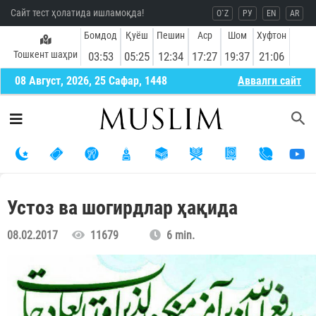
Сайт тест ҳолатида ишламоқда!
O`Z
РУ
EN
AR
Бомдод
Қуёш
Пешин
Аср
Шом
Хуфтон
Тошкент шаҳри
03:53
05:25
12:34
17:27
19:37
21:06
08 Август, 2026, 25 Сафар, 1448
Aввалги сайт
Устоз ва шогирдлар ҳақида
08.02.2017
11679
6 min.