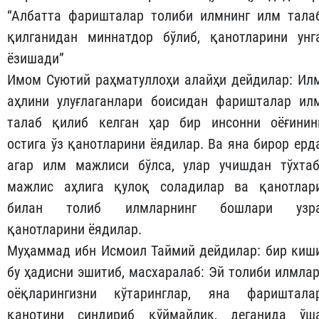
“Албатта фаришталар толиби илмнинг илм тала
қилганидан миннатдор бўлиб, қанотларини унг
ёзишади”
Имом Суютий раҳматуллоҳи алайҳи дейдилар: Ил
аҳлини улуғлаганлари боисидан фаришталар ил
талаб қилиб келган ҳар бир инсонни оёғинин
остига ўз қанотларини ёядилар. Ва яна бирор ерд
агар илм мажлиси бўлса, улар учишдан тўхтаб
мажлис аҳлига қулоқ соладилар ва қанотлар
билан толиб илмларнинг бошлари узр
қанотларини ёядилар.
Муҳаммад ибн Исмоил Таймий дейдилар: бир киш
бу ҳадисни эшитиб, масхаралаб: Эй толиби илмлар
оёқларингизни кўтаринглар, яна фариштала
қанотини синдириб қўймайлик, деганида ўш