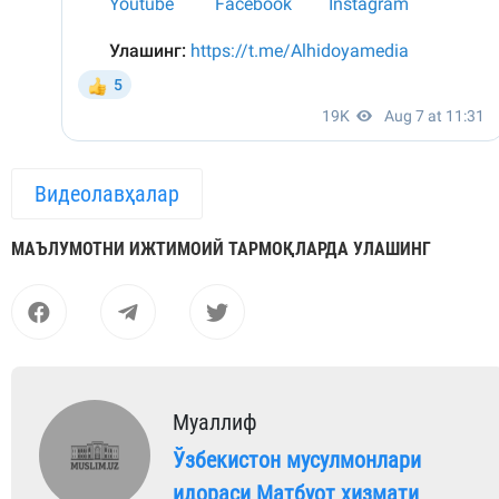
Видеолавҳалар
МАЪЛУМОТНИ ИЖТИМОИЙ ТАРМОҚЛАРДА УЛАШИНГ
Муаллиф
Ўзбекистон мусулмонлари
идораси Матбуот хизмати