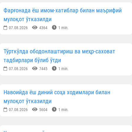
Фарғонада ёш имом-хатиблар билан маърифий
мулоқот ўтказилди
07.08.2026
4364
1 min.
Тўрткўлда ободонлаштириш ва меҳр-саховат
тадбирлари бўлиб ўтди
07.08.2026
7445
1 min.
Навоийда ёш диний соҳа ходимлари билан
мулоқот ўтказилди
07.08.2026
5604
1 min.