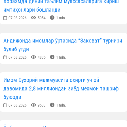
Хоразмда диний таълим муассасаларига кириш
имтиҳонлари бошланди
07.08.2026
5054
1 min.
Андижонда имомлар ўртасида “Заковат” турнири
бўлиб ўтди
07.08.2026
4835
1 min.
Имом Бухорий мажмуасига охирги уч ой
давомида 2,8 миллиондан зиёд меҳмон ташриф
буюрди
07.08.2026
9533
1 min.