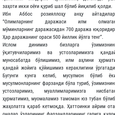
заҳоти икки оёғи қуриб шал бўлиб йиқилиб қолди.
Ибн Аббос розияллоҳу анҳу айтадилар
“Олимларнинг даражаси илм олмага
мўминларнинг даражасидан 700 даража юқоридир
Ҳар даражанинг ораси 500 йиллик йўлга тенг”.
Ислом динимиз бизларга ўзимизнин
ўқитувчиларимиз ва устозларимизга қанда
муносабатда бўлишимиз, илм аҳлини ҳурмат
қандай жойига қўйишимиз кераклигини ўргатади
Бугунги кунга келиб, мусулмон бўлиб ёк
мусулмонларнинг фарзанди бўла туриб, ўзимизнин
устозларимиз, муаллимларимизга нисбата
ҳурматимиз, муомаламиз тамоман юз тубан бўлиб
жаҳолатга қараб кетмоқда. Ҳаттоинки айрим ота
оналар ўзларининг фарзандларининг гапига қуло