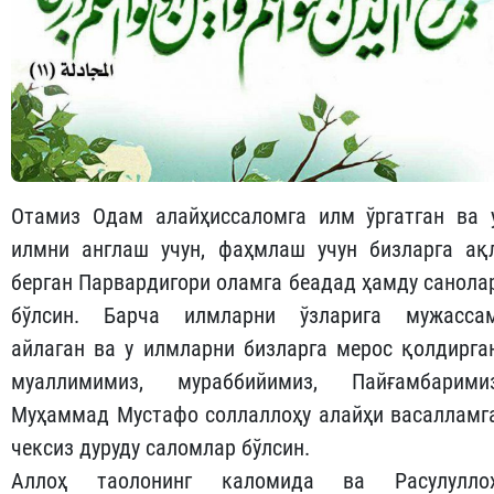
Отамиз Одам алайҳиссаломга илм ўргатган ва 
илмни англаш учун, фаҳмлаш учун бизларга ақ
берган Парвардигори оламга беадад ҳамду санола
бўлсин. Барча илмларни ўзларига мужасса
айлаган ва у илмларни бизларга мерос қолдирга
муаллимимиз, мураббийимиз, Пайғамбарими
Муҳаммад Мустафо соллаллоҳу алайҳи васалламг
чексиз дуруду саломлар бўлсин.
Аллоҳ таолонинг каломида ва Расулулло