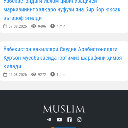
Ўзбекистондаги Ислом цивилизацияси
марказининг халқаро нуфузи яна бир бор юксак
эътироф этилди
07.08.2026
9496
4 min.
Ўзбекистон вакиллари Саудия Арабистонидаги
Қуръон мусобақасида юртимиз шарафини ҳимоя
қилади
06.08.2026
9272
1 min.