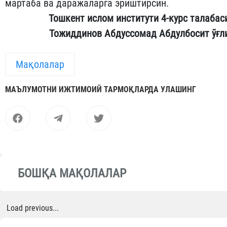
мартаба ва даражаларга эриштирсин.
Тошкент ислом институти 4-курс талабас
Тожиддинов Абдуссомад Абдулбосит ўғл
Мақолалар
МАЪЛУМОТНИ ИЖТИМОИЙ ТАРМОҚЛАРДА УЛАШИНГ
БОШҚА МАҚОЛАЛАР
Load previous...