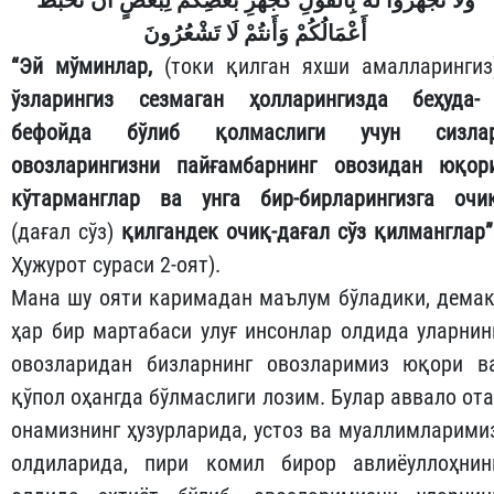
أَعْمَالُكُمْ وَأَنتُمْ لَا تَشْعُرُونَ
“Эй мўминлар,
(токи қилган яхши амалларингиз
ўзларингиз сезмаган ҳолларингизда беҳуда-
бефойда бўлиб қолмаслиги учун сизла
овозларингизни пайғамбарнинг овозидан юқор
кўтарманглар ва унга бир-бирларингизга очи
(дағал сўз)
қилгандек очиқ-дағал сўз қилманглар”
Ҳужурот сураси 2-оят).
Мана шу ояти каримадан маълум бўладики, демак
ҳар бир мартабаси улуғ инсонлар олдида уларнин
овозларидан бизларнинг овозларимиз юқори в
қўпол оҳангда бўлмаслиги лозим. Булар аввало ота
онамизнинг ҳузурларида, устоз ва муаллимларими
олдиларида, пири комил бирор авлиёуллоҳнин