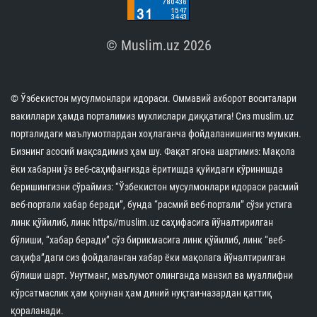
© Muslim.uz 2026
© Ўзбекистон мусулмонлари идораси. Оммавий ахборот воситалари
вакиллари ҳамда порталимиз мухлислари диққатига! Сиз muslim.uz
порталидаги маълумотлардан хоҳлаганча фойдаланишингиз мумкин.
Бизнинг асосий мақсадимиз ҳам шу. Фақат ягона шартимиз: Мақола
ёки хабарни ўз веб-саҳифангизда ёритишда қуйидаги кўринишда
беришингизни сўраймиз: “Ўзбекистон мусулмонлари идораси расмий
веб-портали хабар беради”, бунда “расмий веб-портали” сўзи устига
линк қўйилиб, линк https//muslim.uz саҳифасига йўналтирилган
бўлиши, “хабар беради” сўз бирикмасига линк қўйилиб, линк “веб-
саҳифа”даги сиз фойдаланган хабар ёки мақолага йўналтирилган
бўлиши шарт. Унутманг, маълумот олинганда манзил ва муаллифни
кўрсатмаслик ҳам қонунан ҳам диний нуқтаи-назардан қаттиқ
қораланади.