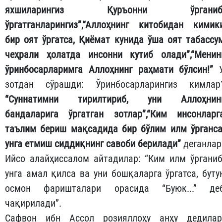
яхшиларингиз Қуръонни ўрганиб
ўргатганларингиз”
,
“Аллоҳнинг китобидан кимик
бир оят ўргатса, Қиёмат кунида ўша оят табассу
чеҳрали ҳолатда инсонни кутиб олади”,“Менин
ўринбосарларимга Аллоҳнинг раҳмати бўлсин!”
зотдан сўрашди: Ўринбосарларингиз кимлар
“Суннатимни тирилтириб, уни Аллоҳнин
бандаларига ўргатган зотлар”,“Ким инсонларг
таълим бериш мақсадида бир бўлим илм ўрганса
унга етмиш сиддиқнинг савоби берилади”
деганлар
Ийсо алайҳиссалом айтадилар: “Ким илм ўрганиб
унга амал қилса ва уни бошқаларга ўргатса, буту
осмон фаришталари орасида “Буюк...” де
чақирилади”.
Сафвон ибн Ассол розияллоҳу анҳу дедилар