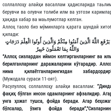
соллаллоҳу алайҳи васаллам ҳадисларида таьли
берувчи ва олувчи толиби илм ва узтози каримла
ҳақида хабар ва маьлумотлар келган.
Аллоҳ таоло биз мўминларга қарата шундай хито
қилади:
يَرْفَعِ اللَّهُ الَّذِينَ آَمَنُوا مِنْكُمْ وَالَّذِينَ أُوتُوا الْعِلْمَ دَرَجَاتٍ
وَاللَّهُ بِمَا تَعْمَلُونَ خَبِيرٌ
“Аллоҳ сизлардан иймон келтирганларнинг ва ил
берилганларнинг даражаларини кўтарадир. Алло
нима қилаётганларингиздан хабардордир
(Мужодала сураси 11-оят).
Расулуллоҳ соллаллоҳу алайҳи васаллам:
“Динд
фақиҳ бўлган инсон одамларнинг афзалидир. Ага
унга ҳожат тушса, фойда беради. Агар беҳожа
бўлсалар, ўзига фойда беради”
,“Сизларнин