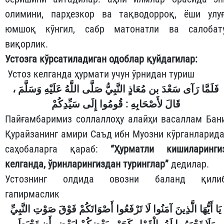
олимини, парҳезкор ва тақводорроқ, ёши улуғ
юмшоқ кўнгил, сабр матонатли ва салобат
виқорлик.
Устозга кўрсатиладиган одоблар қуйдагилар:
Устоз келганда ҳурмати учун ўрнидан туриш
فَلَمَّا رَآى سَعْدَ بن مُعَاذٍ النَّبِيُّ صَلَّى اللَّهُ عَلَيْهِ وَسَلَّمَ ،
قَالَ لأَصْحَابِهِ : قُومُوا إِلَى سَيِّدِكُمْ
Пайғамбаримиз соллаллоҳу алайҳи васаллам Бан
Қурайзанинг амири Саъд ибн Муозни кўрганларида
саҳобаларга қараб:
“Ҳурматли кишиларинги
келганда, ўринларингиздан туринглар”
дедилар.
Устознинг олдида овозни баланд қили
гапирмаслик
يَا أَيُّهَا الَّذِينَ آمَنُوا لَا تَرْفَعُوا أَصْوَاتَكُمْ فَوْقَ صَوْتِ النَّبِيِّ
وَلَا تَجْهَرُوا لَهُ بِالْقَوْلِ كَجَهْرِ بَعْضِكُمْ لِبَعْضٍ أَن تَحْبَطَ