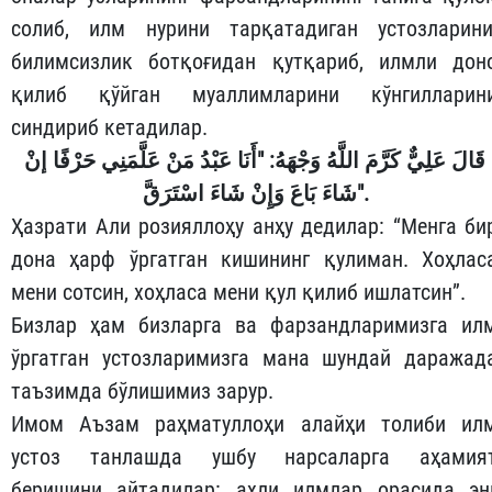
солиб, илм нурини тарқатадиган устозларини
билимсизлик ботқоғидан қутқариб, илмли дон
қилиб қўйган муаллимларини кўнгилларин
синдириб кетадилар.
"أَنَا عَبْدُ مَنْ عَلَّمَنِي حَرْفًا إنْ
:
قَالَ عَلِيٌّ كَرَّمَ اللَّهُ وَجْهَهُ
شَاءَ بَاعَ وَإِنْ شَاءَ اسْتَرَقَّ".
Ҳазрати Али розияллоҳу анҳу дедилар: “Менга би
дона ҳарф ўргатган кишининг қулиман. Хоҳлас
мени сотсин, хоҳласа мени қул қилиб ишлатсин”.
Бизлар ҳам бизларга ва фарзандларимизга ил
ўргатган устозларимизга мана шундай даражад
таъзимда бўлишимиз зарур.
Имом Аъзам раҳматуллоҳи алайҳи толиби ил
устоз танлашда ушбу нарсаларга аҳамия
беришини айтадилар: аҳли илмлар орасида эн