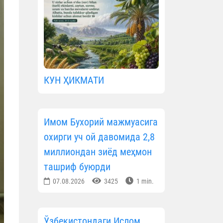
КУН ҲИКМАТИ
Имом Бухорий мажмуасига
охирги уч ой давомида 2,8
миллиондан зиёд меҳмон
ташриф буюрди
07.08.2026
3425
1 min.
Ўзбекистондаги Ислом