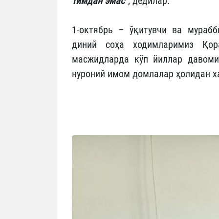
тим­дан эмас”
, дедилар.
1-октябрь – ўқитувчи ва мурабб
диний соҳа ходимларимиз Қора
масжидларда кўп йиллар давомид
нуроний имом домлалар ҳолидан ха