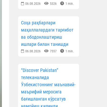
06.08.2026
5326
1 min.
Соҳа раҳбарлари
маҳаллалардаги тарғибот
ва ободонлаштириш
ишлари билан танишди
06.08.2026
7557
1 min.
“Discover Pakistan”
телеканалида
Ўзбекистоннинг маънавий-
маърифий меросига
бағишланган кўрсатув
намойиш қилинди