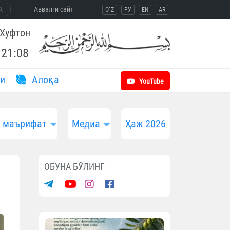
Aввалги сайт
O`Z
РУ
EN
AR
Хуфтон
21:08
и
Aлоқа
YouTube
и маърифат
Медиа
Ҳаж 2026
ОБУНА БЎЛИНГ