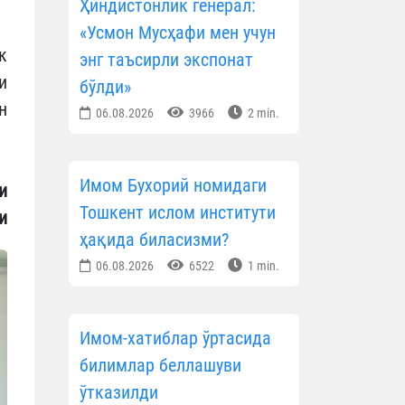
Ҳиндистонлик генерал:
«Усмон Мусҳафи мен учун
к
энг таъсирли экспонат
и
бўлди»
н
06.08.2026
3966
2 min.
Имом Бухорий номидаги
и
Тошкент ислом институти
и
ҳақида биласизми?
06.08.2026
6522
1 min.
Имом-хатиблар ўртасида
билимлар беллашуви
ўтказилди