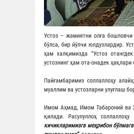
Устоз – жамиятни олға бошловчи 
бўлса, бир йўлчи юл­дузлардир. Ус
ҳам халқи­мизда “Устоз отангдек
устознинг ҳам ота-онадек ҳақлари 
Пайғамба­римиз соллаллоҳу алайҳ
муаллим ва устозларни улуғ­лаш бо
Имом Аҳмад, Имом Табароний ва Ҳ
қилади. Расу­лул­лоҳ соллаллоҳ
кичикларимизга меҳрибон бўлмага