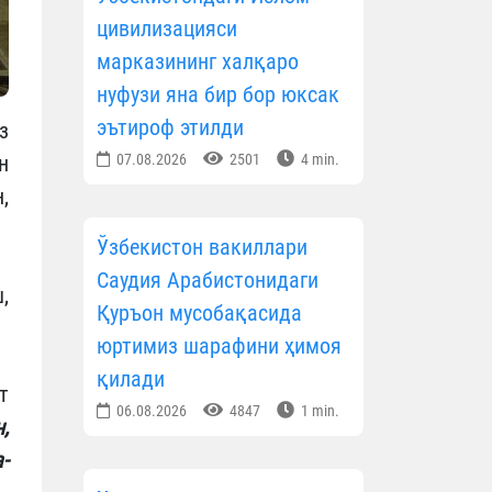
цивилизацияси
марказининг халқаро
нуфузи яна бир бор юксак
эътироф этилди
з
н
07.08.2026
2501
4 min.
,
Ўзбекистон вакиллари
Саудия Арабистонидаги
,
Қуръон мусобақасида
юртимиз шарафини ҳимоя
қилади
т
06.08.2026
4847
1 min.
,
­