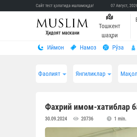
Сайт тест ҳолатида ишламоқда!
07 Август, 20
Тошкент
Ҳидоят маскани
шаҳри
Иймон
Намоз
Рўза
Фаолият
Янгиликлар
Мақол
Фахрий имом-хатиблар б
30.09.2024
20736
1 min.