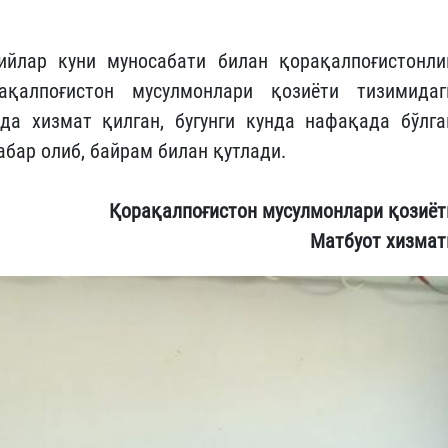
ийлар куни муносабати билан қорақалпоғистонли
қалпоғистон мусулмонлари қозиёти тизимидаг
а хизмат қилган, бугунги кунда нафақада бўлга
бар олиб, байрам билан қутлади.
Қорақалпоғистон мусулмонлари қозиёт
Матбуот хизмат