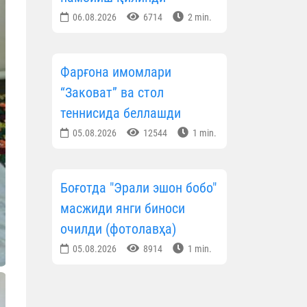
06.08.2026
6714
2 min.
Фарғона имомлари
“Заковат” ва стол
теннисида беллашди
05.08.2026
12544
1 min.
Боғотда "Эрали эшон бобо"
масжиди янги биноси
очилди (фотолавҳа)
05.08.2026
8914
1 min.