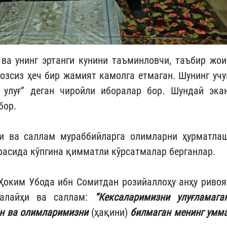
ва унинг эртанги ку­нини таъминловчи, таъбир жои
тозсиз ҳеч бир жамият камолга етмаган. Шунинг учу
 улуғ” деган чиройли иборалар бор. Шундай экан
бор.
и ва саллам мураббийларга олимларни ҳурмат­лаш
расида кўпгина қим­матли кўрсатмалар бер­ганлар.
оким Убода ибн Со­мит­дан розийаллоҳу анҳу ривоя
у алайҳи ва саллам:
“Кексаларимизни улуғ­ламаган
н ва олим­ларимизни
(ҳақини)
билмаган менинг умма