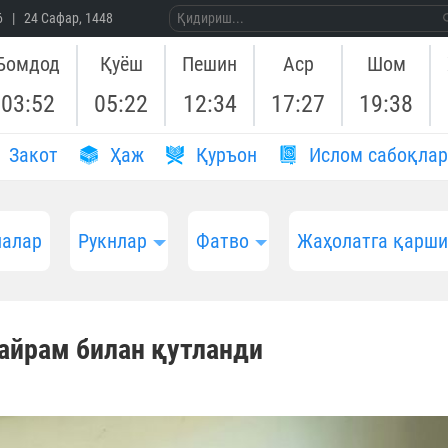
26 | 24 Сафар, 1448
Бомдод
Қуёш
Пешин
Аср
Шом
03:52
05:22
12:34
17:27
19:38
Закот
Ҳаж
Қуръон
Ислом сабоқлар
алар
Рукнлар
Фатво
Жаҳолатга қарш
айрам билан қутланди