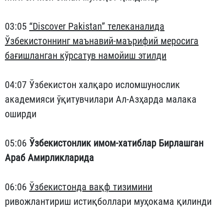
03:05
“Discover Pakistan” телеканалида
Ўзбекистоннинг маънавий-маърифий меросига
бағишланган кўрсатув намойиш этилди
04:07 Ўзбекистон халқаро исломшунослик
академияси ўқитувчилари Ал-Азҳарда малака
оширди
05:06
Ўзбекистонлик имом-хатиблар Бирлашган
Араб Амирликларида
06:06
Ўзбекистонда вақф тизимини
ривожлантириш истиқболлари муҳокама қилинди