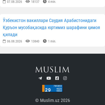
07.08.2026
18137
4 min.
Ўзбекистон вакиллари Саудия Арабистонидаги
Қуръон мусобақасида юртимиз шарафини ҳимоя
қилади
06.08.2026
13840
1 min.
© Muslim.uz 2026