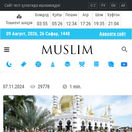
Сайт тест ҳолатида ишламоқда!
O`Z
РУ
EN
AR
Бомдод
Қуёш
Пешин
Аср
Шом
Хуфтон
Тошкент шаҳри
03:55
05:26
12:34
17:26
19:35
21:04
09 Август, 2026, 26 Сафар, 1448
Aввалги сайт
07.11.2024
29778
1 min.