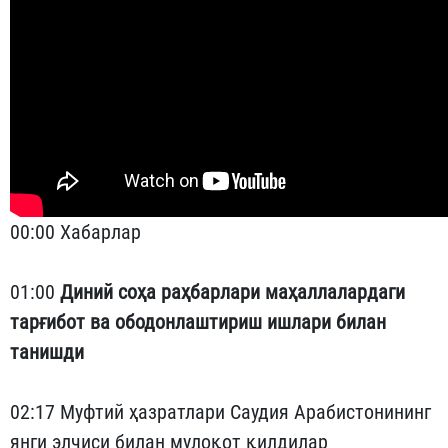
00:00 Хабарлар
01:00
Диний соҳа раҳбарлари маҳаллалардаги
тарғибот ва ободонлаштириш ишлари билан
танишди
02:17 Муфтий ҳазратлари Саудия Арабистонининг
янги элчиси билан мулоқот қилдилар