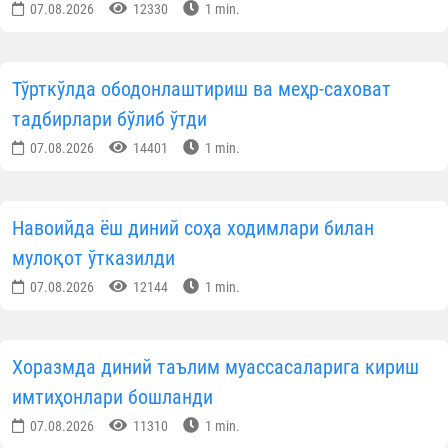
07.08.2026
12330
1 min.
Тўрткўлда ободонлаштириш ва меҳр-саховат
тадбирлари бўлиб ўтди
07.08.2026
14401
1 min.
Навоийда ёш диний соҳа ходимлари билан
мулоқот ўтказилди
07.08.2026
12144
1 min.
Хоразмда диний таълим муассасаларига кириш
имтиҳонлари бошланди
07.08.2026
11310
1 min.