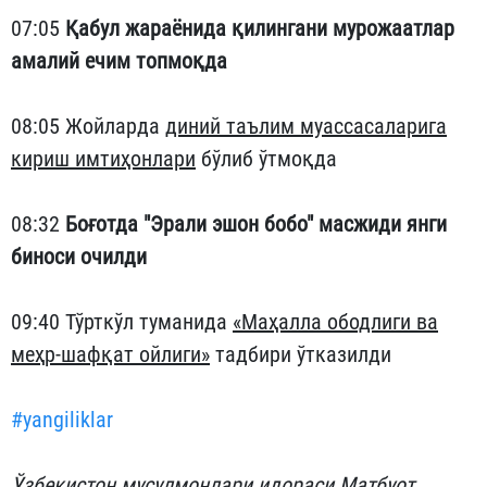
07:05
Қабул жараёнида қилингани мурожаатлар
амалий ечим топмоқда
08:05 Жойларда
диний таълим муассасаларига
кириш имтиҳонлари
бўлиб ўтмоқда
08:32
Боғотда "Эрали эшон бобо" масжиди янги
биноси очилди
09:40 Тўрткўл туманида
«Маҳалла ободлиги ва
меҳр-шафқат ойлиги»
тадбири ўтказилди
#yangiliklar
Ўзбекистон мусулмонлари идораси Матбуот