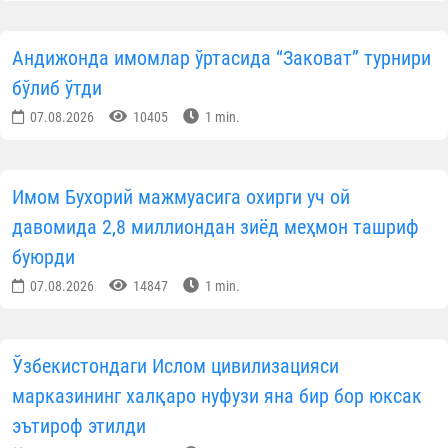
Андижонда имомлар ўртасида “Заковат” турнири
бўлиб ўтди
07.08.2026
10405
1 min.
Имом Бухорий мажмуасига охирги уч ой
давомида 2,8 миллиондан зиёд меҳмон ташриф
буюрди
07.08.2026
14847
1 min.
Ўзбекистондаги Ислом цивилизацияси
марказининг халқаро нуфузи яна бир бор юксак
эътироф этилди