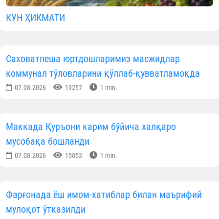
КУН ҲИКМАТИ
Саховатпеша юртдошларимиз масжидлар
коммунал тўловларини қўллаб-қувватламоқда
07.08.2026
19257
1 min.
Маккада Қуръони карим бўйича халқаро
мусобақа бошланди
07.08.2026
15853
1 min.
Фарғонада ёш имом-хатиблар билан маърифий
мулоқот ўтказилди