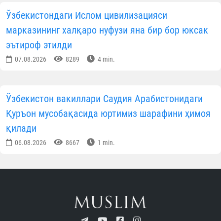
Ўзбекистондаги Ислом цивилизацияси
марказининг халқаро нуфузи яна бир бор юксак
эътироф этилди
07.08.2026
8289
4 min.
Ўзбекистон вакиллари Саудия Арабистонидаги
Қуръон мусобақасида юртимиз шарафини ҳимоя
қилади
06.08.2026
8667
1 min.