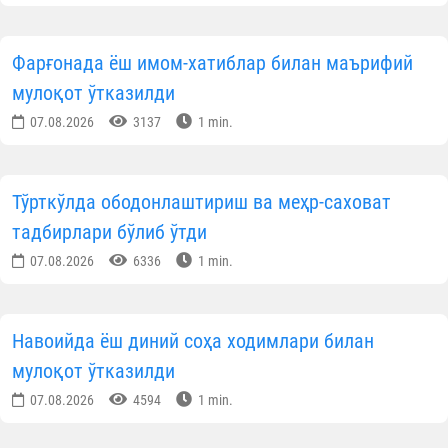
Фарғонада ёш имом-хатиблар билан маърифий
мулоқот ўтказилди
07.08.2026
3137
1 min.
Тўрткўлда ободонлаштириш ва меҳр-саховат
тадбирлари бўлиб ўтди
07.08.2026
6336
1 min.
Навоийда ёш диний соҳа ходимлари билан
мулоқот ўтказилди
07.08.2026
4594
1 min.