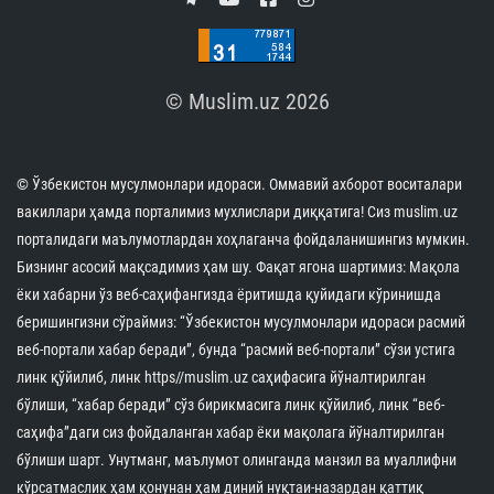
© Muslim.uz 2026
© Ўзбекистон мусулмонлари идораси. Оммавий ахборот воситалари
вакиллари ҳамда порталимиз мухлислари диққатига! Сиз muslim.uz
порталидаги маълумотлардан хоҳлаганча фойдаланишингиз мумкин.
Бизнинг асосий мақсадимиз ҳам шу. Фақат ягона шартимиз: Мақола
ёки хабарни ўз веб-саҳифангизда ёритишда қуйидаги кўринишда
беришингизни сўраймиз: “Ўзбекистон мусулмонлари идораси расмий
веб-портали хабар беради”, бунда “расмий веб-портали” сўзи устига
линк қўйилиб, линк https//muslim.uz саҳифасига йўналтирилган
бўлиши, “хабар беради” сўз бирикмасига линк қўйилиб, линк “веб-
саҳифа”даги сиз фойдаланган хабар ёки мақолага йўналтирилган
бўлиши шарт. Унутманг, маълумот олинганда манзил ва муаллифни
кўрсатмаслик ҳам қонунан ҳам диний нуқтаи-назардан қаттиқ