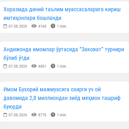
Хоразмда диний таълим муассасаларига кириш
имтиҳонлари бошланди
07.08.2026
4160
1 min.
Андижонда имомлар ўртасида “Заковат” турнири
бўлиб ўтди
07.08.2026
4001
1 min.
Имом Бухорий мажмуасига охирги уч ой
давомида 2,8 миллиондан зиёд меҳмон ташриф
буюрди
07.08.2026
8770
1 min.