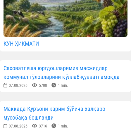
КУН ҲИКМАТИ
Саховатпеша юртдошларимиз масжидлар
коммунал тўловларини қўллаб-қувватламоқда
07.08.2026
5708
1 min.
Маккада Қуръони карим бўйича халқаро
мусобақа бошланди
07.08.2026
3716
1 min.