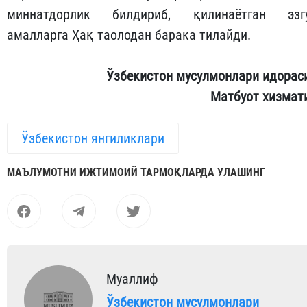
миннатдорлик билдириб, қилинаётган эзг
амалларга Ҳақ таолодан барака тилайди.
Ўзбекистон мусулмонлари идорас
Матбуот хизмат
Ўзбекистон янгиликлари
МАЪЛУМОТНИ ИЖТИМОИЙ ТАРМОҚЛАРДА УЛАШИНГ
Муаллиф
Ўзбекистон мусулмонлари