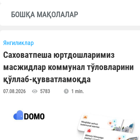
БОШҚА МАҚОЛАЛАР
Янгиликлар
Саховатпеша юртдошларимиз
масжидлар коммунал тўловларини
қўллаб-қувватламоқда
07.08.2026
5783
1 min.