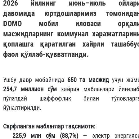
2026 йилнинг июнь–июль ойлар
давомида юртдошларимиз томонида
DOMO
мобил иловаси орқал
масжидларнинг коммунал харажатларин
қоплашга қаратилган хайрли ташаббу
фаол қўллаб-қувватланди.
Ушбу давр мобайнида
650 та масжид
учун жам
254,7 миллион сўм
хайрия маблағлари йиғилиб
пўлатдай шаффофлик билан тўловларг
йўналтирилди.
Сарфланган маблағлар тақсимоти:
225,9 млн сўм (88,7%)
— электр энергияс