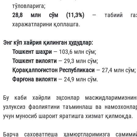
тўловларига;
28,8 млн сўм (11,3%)
— табиий га
харажатларини қоплашга.
Энг кўп хайрия қилинган ҳудудлар:
Тошкент шаҳри
— 103,6 млн сўм;
Тошкент вилояти
— 29,3 млн сўм;
Қорақалпоғистон Республикаси
— 27,4 млн сўм;
Фарғона вилояти
— 24,9 млн сўм.
Бу каби хайрли эҳсонлар масжидларимизнин
узлуксиз фаолиятини таъминлаш ва намозхонла
учун муносиб шароит яратишга хизмат қилмоқда.
Барча саховатпеша ҳамюртларимизга самими