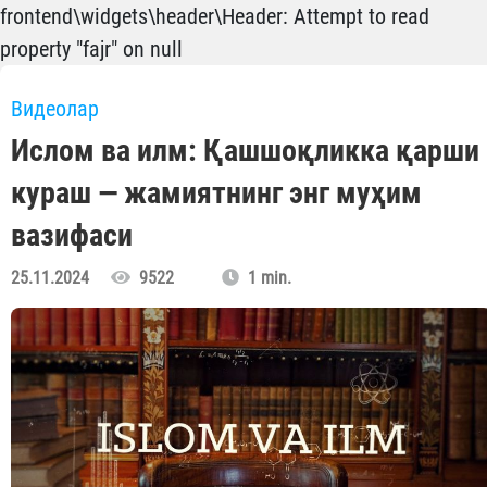
frontend\widgets\header\Header: Attempt to read
property "fajr" on null
Видеолар
Ислом ва илм: Қашшоқликка қарши
кураш — жамиятнинг энг муҳим
вазифаси
25.11.2024
9522
1 min.