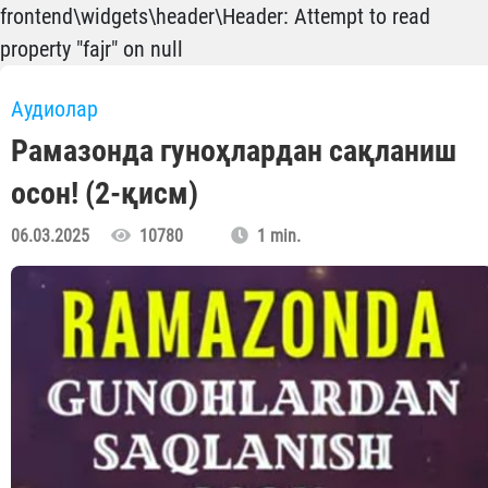
frontend\widgets\header\Header: Attempt to read
property "fajr" on null
Aудиолар
Рамазонда гуноҳлардан сақланиш
осон! (2-қисм)
06.03.2025
10780
1 min.