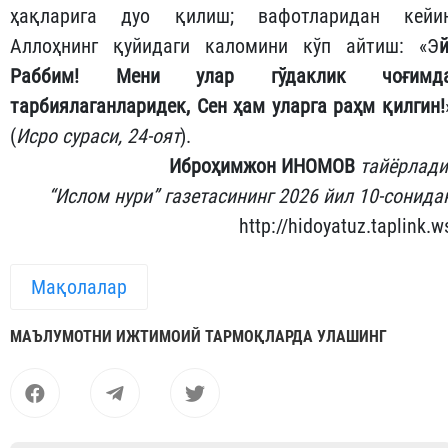
ҳақларига дуо қилиш; вафотларидан кейи
Аллоҳнинг қуйидаги каломини кўп айтиш: «Э
й
Раббим! Мени улар гўдаклик чоғимд
тарбиялаганларидек, Сен ҳам уларга раҳм қилгин!
(
Исро сураси, 24-оят
).
Иброҳимжон ИНОМОВ
тайёрлади
“Ислом нури” газетасининг 2026 йил 10-сонида
http://hidoyatuz.taplink.w
Мақолалар
МАЪЛУМОТНИ ИЖТИМОИЙ ТАРМОҚЛАРДА УЛАШИНГ