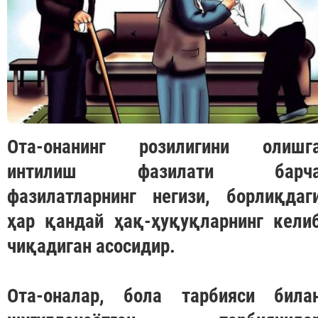
Ота-онанинг розилигини олишг
интилиш фазилати барч
фазилатларнинг негизи, борлиқдаг
ҳар қандай ҳақ-ҳуқуқларнинг кели
чиқадиган асосидир.
Ота-оналар, бола тарбияси била