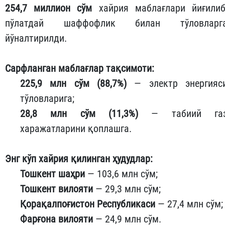
254,7 миллион сўм
хайрия маблағлари йиғилиб
пўлатдай шаффофлик билан тўловларг
йўналтирилди.
Сарфланган маблағлар тақсимоти:
225,9 млн сўм (88,7%)
— электр энергияс
тўловларига;
28,8 млн сўм (11,3%)
— табиий га
харажатларини қоплашга.
Энг кўп хайрия қилинган ҳудудлар:
Тошкент шаҳри
— 103,6 млн сўм;
Тошкент вилояти
— 29,3 млн сўм;
Қорақалпоғистон Республикаси
— 27,4 млн сўм;
Фарғона вилояти
— 24,9 млн сўм.