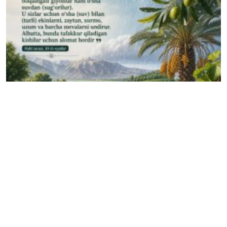
КУН ҲИКМАТИ
Саховатпеша юртдошларимиз масжидлар
коммунал тўловларини қўллаб-қувватламоқда
07.08.2026
14841
1 min.