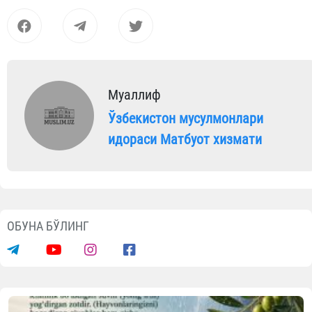
Муаллиф
Ўзбекистон мусулмонлари
идораси Матбуот хизмати
ОБУНА БЎЛИНГ