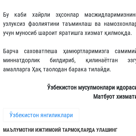
Бу каби хайрли эҳсонлар масжидларимизнин
узлуксиз фаолиятини таъминлаш ва намозхонла
учун муносиб шароит яратишга хизмат қилмоқда.
Барча саховатпеша ҳамюртларимизга самими
миннатдорлик билдириб, қилинаётган эзг
амалларга Ҳақ таолодан барака тилайди.
Ўзбекистон мусулмонлари идорас
Матбуот хизмат
Ўзбекистон янгиликлари
МАЪЛУМОТНИ ИЖТИМОИЙ ТАРМОҚЛАРДА УЛАШИНГ