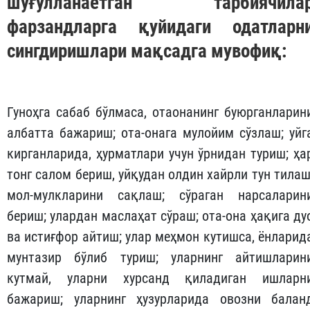
шуғулланаётган тарбиячила
фарзандларга қуйидаги одатларн
сингдиришлари мақсадга мувофиқ:
Гуноҳга сабаб бўлмаса, отаонанинг буюрганларин
албатта бажариш; ота-онага мулойим сўзлаш; уйг
кирганларида, ҳурматлари учун ўрнидан туриш; ҳа
тонг салом бериш, уйқудан олдин хайрли тун тилаш
мол-мулкларини сақлаш; сўраган нарсаларин
бериш; улардан маслаҳат сўраш; ота-она ҳақига ду
ва истиғфор айтиш; улар меҳмон кутишса, ёнларид
мунтазир бўлиб туриш; уларнинг айтишларин
кутмай, уларни хурсанд қиладиган ишларн
бажариш; уларнинг ҳузурларида овозни балан