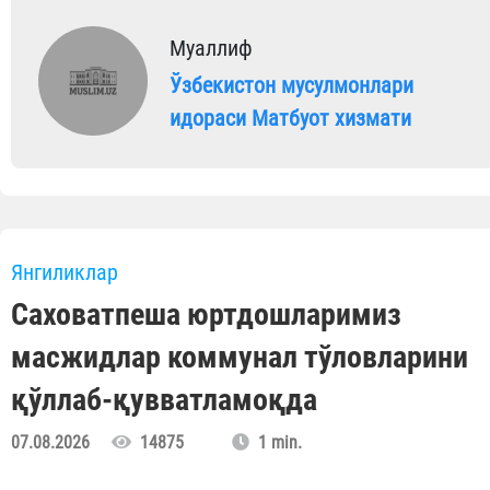
Муаллиф
Ўзбекистон мусулмонлари
идораси Матбуот хизмати
Янгиликлар
Саховатпеша юртдошларимиз
масжидлар коммунал тўловларини
қўллаб-қувватламоқда
07.08.2026
14875
1 min.