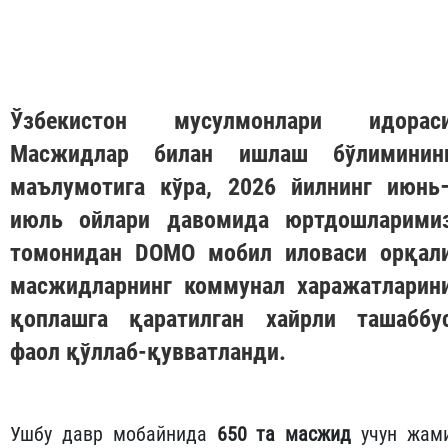
Ўзбекистон мусулмонлари идорас
Масжидлар билан ишлаш бўлиминин
маълумотига кўра, 2026 йилнинг июнь
июль ойлари давомида юртдошларими
томонидан
DOMO
мобил иловаси орқал
масжидларнинг коммунал харажатларин
қоплашга қаратилган хайрли ташаббу
фаол қўллаб-қувватланди.
Ушбу давр мобайнида
650 та масжид
учун жам