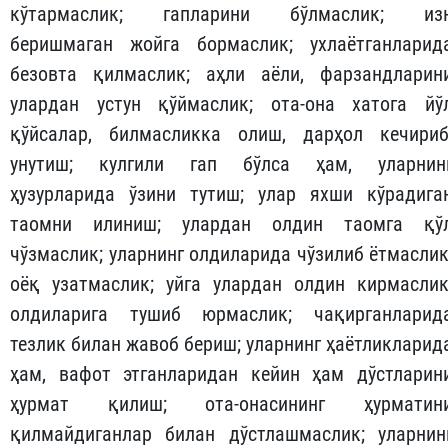
кўтармаслик; гапларини бўлмаслик; из
беришмаган жойга бормаслик; ухлаётганларид
безовта қилмаслик; аҳли аёли, фарзандларин
улардан устун қўймаслик; ота-она хатога йў
қўйсалар, билмасликка олиш, дарҳол кечириб
унутиш; кулгили гап бўлса ҳам, уларнин
ҳузурларида ўзини тутиш; улар яхши кўрадига
таомни илиниш; улардан олдин таомга қў
чўзмаслик; уларнинг олдиларида чўзилиб ётмаслик
оёқ узатмаслик; уйга улардан олдин кирмаслик
олдиларига тушиб юрмаслик; чақирганларид
тезлик билан жавоб бериш; уларнинг ҳаётликларид
ҳам, вафот этганларидан кейин ҳам дўстларин
ҳурмат қилиш; ота-онасининг ҳурматин
қилмайдиганлар билан дўстлашмаслик; уларнин