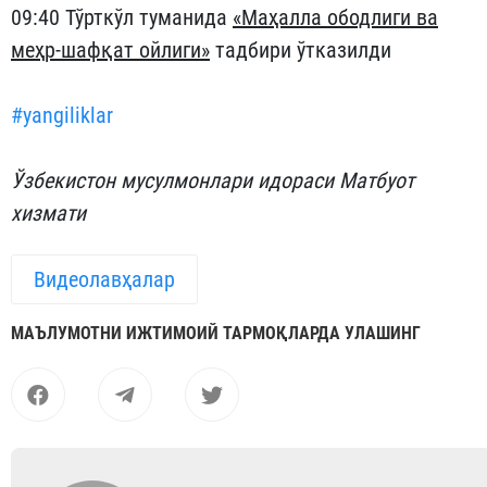
09:40 Тўрткўл туманида
«Маҳалла ободлиги ва
меҳр-шафқат ойлиги»
тадбири ўтказилди
#yangiliklar
Ўзбекистон мусулмонлари идораси Матбуот
хизмати
Видеолавҳалар
МАЪЛУМОТНИ ИЖТИМОИЙ ТАРМОҚЛАРДА УЛАШИНГ