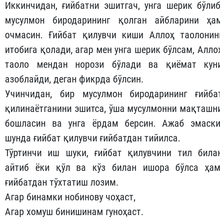
Иккинчидан, ғийбатни эшитгач, унга шерик бўлиб
мусулмон биродарининг қолган айбларини ҳа
очмасин. Ғийбат қилувчи киши Аллоҳ таолонин
итобига қолади, агар мен унга шерик бўлсам, Алло
таоло мендан норози бўлади ва қиёмат кун
азоблайди, деган фикрда бўлсин.
Учинчидан, бир мусулмон биродарининг ғийба
қилинаётганини эшитса, ўша мусулмонни мақташн
бошласин ва унга ёрдам берсин. Ажаб эмаски
шунда ғийбат қилувчи ғийбатдан тийилса.
Тўртинчи иш шуки, ғийбат қилувчини тил била
айтиб ёки қўл ва кўз билан ишора бўлса ҳам
ғийбатдан тўхтатиш лозим.
Агар бинамки нобинову чоҳаст,
Агар хомуш бинишинам гуноҳаст.