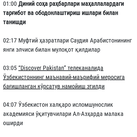
01:00
Диний соҳа раҳбарлари маҳаллалардаги
тарғибот ва ободонлаштириш ишлари билан
танишди
02:17 Муфтий ҳазратлари Саудия Арабистонининг
янги элчиси билан мулоқот қилдилар
03:05
“Discover Pakistan” телеканалида
Ўзбекистоннинг маънавий-маърифий меросига
бағишланган кўрсатув намойиш этилди
04:07 Ўзбекистон халқаро исломшунослик
академияси ўқитувчилари Ал-Азҳарда малака
оширди