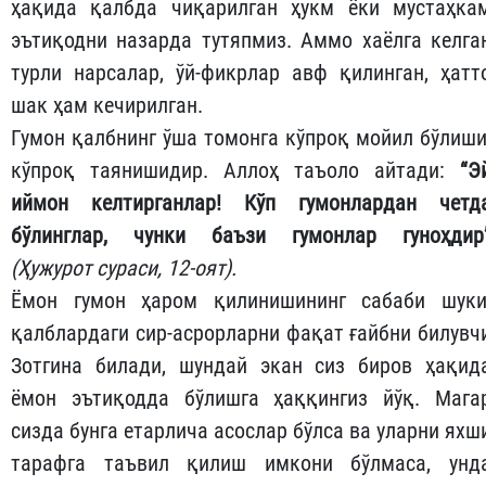
ҳақида қалбда чиқарилган ҳукм ёки мустаҳка
эътиқодни назарда тутяпмиз. Аммо хаёлга келга
турли нарсалар, ўй-фикрлар авф қилинган, ҳатт
шак ҳам кечирилган.
Гумон қалбнинг ўша томонга кўпроқ мойил бўлиши
кўпроқ таянишидир. Аллоҳ таъоло айтади:
“Э
иймон келтирганлар! Кўп гумонлардан четд
бўлинглар, чунки баъзи гумонлар гуноҳдир
(Ҳужурот сураси, 12-оят).
Ёмон гумон ҳаром қилинишининг сабаби шуки
қалблардаги сир-асрорларни фақат ғайбни билувч
Зотгина билади, шундай экан сиз биров ҳақид
ёмон эътиқодда бўлишга ҳаққингиз йўқ. Мага
сизда бунга етарлича асослар бўлса ва уларни яхш
тарафга таъвил қилиш имкони бўлмаса, унд