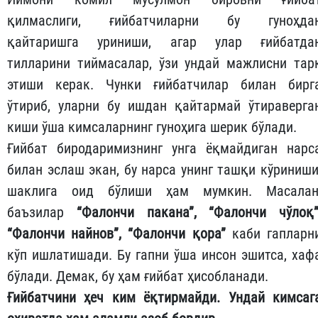
қилмаслиги, ғийбатчиларни бу гуноҳда
қайтаришга уриниши, агар улар ғийбатда
тилларини тиймасалар, ўзи ундай мажлисни тар
этиши керак. Чунки ғийбатчилар билан бирг
ўтириб, уларни бу ишдан қайтармай ўтираверга
киши ўша кимсаларнинг гуноҳига шерик бўлади.
Ғийбат биродаримизнинг унга ёқмайдиган нарс
билан эслаш экан, бу нарса унинг ташқи кўриниши
шаклига оид бўлиши ҳам мумкин. Масалан
баъзилар
“Фалончи пакана”, “Фалончи чўлоқ”
“Фалончи найнов”, “Фалончи қора”
каби гапларн
кўп ишлатишади. Бу гапни ўша инсон эшитса, хаф
бўлади. Демак, бу ҳам ғийбат ҳисобланади.
Ғийбатчини ҳеч ким ёқтирмайди. Ундай кимсаг