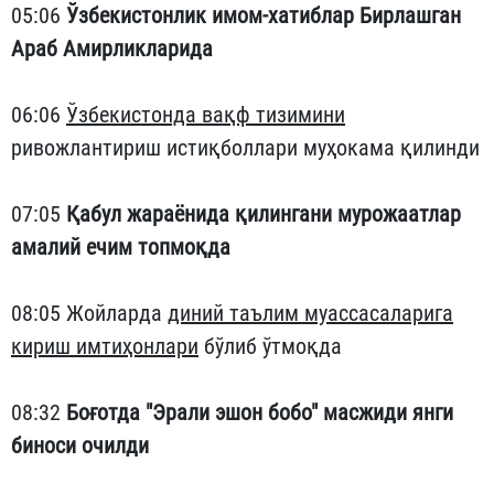
05:06
Ўзбекистонлик имом-хатиблар Бирлашган
Араб Амирликларида
06:06
Ўзбекистонда вақф тизимини
ривожлантириш истиқболлари муҳокама қилинди
07:05
Қабул жараёнида қилингани мурожаатлар
амалий ечим топмоқда
08:05 Жойларда
диний таълим муассасаларига
кириш имтиҳонлари
бўлиб ўтмоқда
08:32
Боғотда "Эрали эшон бобо" масжиди янги
биноси очилди