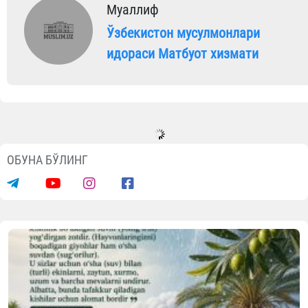
Муаллиф
Ўзбекистон мусулмонлари
идораси Матбуот хизмати
ОБУНА БЎЛИНГ