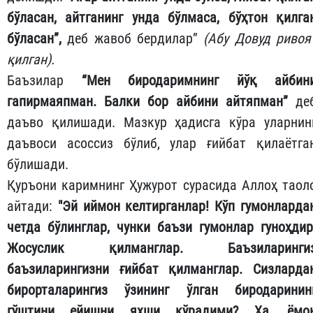
бўласан, айтганинг унда бўлмаса, бўҳтон қилга
бўласан”,
деб жавоб бердилар”
(Абу Довуд ривоя
қилган).
Баъзилар
“Мен биродаримнинг йўқ айбин
гапирмаяпман. Балки бор айбини айтяпман”
де
даъво қилишади. Мазкур ҳадисга кўра уларнин
даъвоси асоссиз бўлиб, улар ғийбат қилаётга
бўлишади.
Қуръони каримнинг Ҳужурот сурасида Аллоҳ таол
айтади:
"Эй иймон келтирганлар! Кўп гумонларда
четда бўлинглар, чунки баъзи гумонлар гуноҳдир
Жосуслик қилманглар. Баъзиларинги
баъзиларингизни ғийбат қилманглар. Сизларда
бирорталарингиз ўзининг ўлган биродаринин
гўштини ейишни яхши кўрадими? Ҳа, ёмо