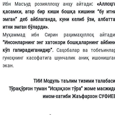
Ибн Масъуд розияллоҳу анҳу айтади
: «Аллоҳг
қасамки, агар бир киши бошқа кишини “бу итн
эмган” деб айблаганда, куни келиб ўзи, албатта
итни эмган бўларди».
Муҳаммад ибн Сирин раҳимаҳуллоҳ айтади
“Инсонларнинг энг хатокори бошқаларнинг айбин
кўп гапирадиганидир”.
Саҳобалар ва тобеъинла
гуноҳнинг касофатига шунчалик аниқ ишонишга
экан.
ТИИ Модуль таълим тизими талабаси
Тўрақўрғон туман “Исҳоқхон тўра” жоме масжид
имом-хатиби Жаъфархон СУФИЕ