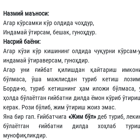
Назмий маъноси:
Агар кўрсамки кўр олдида чоҳдур,
Индамай ўтирсам, бешак, гуноҳдур.
Насрий баëни:
Агар кўзи кўр кишининг олдида чуқурни кўрсам-у
индамай ўтираверсам, гуноҳдир.
Агар уни ғийбат қилишдан қайтариш имкон
бўлмаса, ўша мажлисдан туриб кетиш лозим
Борди-ю, туриб кетишнинг ҳам иложи бўлмаса, 
ҳолда бўлаётган ғийбатни дилда ёмон кўриб ўтири
керак. Рози бўлиб, жим ўтириш жоиз эмас.
Яна бир гап. Ғийбатчига
«Жим бўл»
деб туриб, леки
бўлаётган ғийбатни дилда хоҳлаб тури
мунофиқликдир.