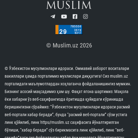
© Muslim.uz 2026
© Ўзбекистон мусулмонлари идораси. Оммавий ахборот воситалари
вакиллари ҳамда порталимиз мухлислари диққатига! Сиз muslim.uz
порталидаги маълумотлардан хоҳлаганча фойдаланишингиз мумкин.
Бизнинг асосий мақсадимиз ҳам шу. Фақат ягона шартимиз: Мақола
ёки хабарни ўз веб-саҳифангизда ёритишда қуйидаги кўринишда
беришингизни сўраймиз: “Ўзбекистон мусулмонлари идораси расмий
веб-портали хабар беради”, бунда “расмий веб-портали” сўзи устига
линк қўйилиб, линк https//muslim.uz саҳифасига йўналтирилган
бўлиши, “хабар беради” сўз бирикмасига линк қўйилиб, линк “веб-
саҳифа”даги сиз фойдаланган хабар ёки мақолага йўналтирилган