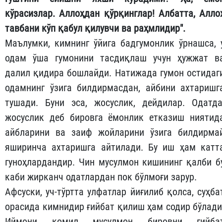
кўрасизлар. Аллоҳдан қўрқинглар! Албатта, Алло
тавбани кўп қабул қилувчи ва раҳмлидир".
Маълумки, кимнинг ўйига бадгумонлик ўрнашса, 
одам ўша гумонини тасдиқлаш учун ҳужжат в
далил қидира бошлайди. Натижада гумон остидаг
одамнинг ўзига билдирмасдан, айбини ахтаришг
тушади. Буни эса, жосуслик, дейдилар. Одатда
жосуслик деб бировга ёмонлик етказиш ниятид
айбларини ва заиф жойларини ўзига билдирма
яширинча ахтаришга айтилади. Бу иш ҳам катт
гуноҳлардандир. Чин мусулмон кишининг қалби б
каби жирканч одатлардан пок бўлмоғи зарур.
Афсуски, уч-тўртта улфатлар йиғилиб қолса, суҳба
орасида кимнидир ғийбат қилиш ҳам содир бўлади
Иймони комил мусулмон бировни ғийба