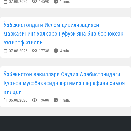
07.08.2026
14590
1 min.
Ўзбекистондаги Ислом цивилизацияси
марказининг халқаро нуфузи яна бир бор юксак
эътироф этилди
07.08.2026
17738
4 min.
Ўзбекистон вакиллари Саудия Арабистонидаги
Қуръон мусобақасида юртимиз шарафини ҳимоя
қилади
06.08.2026
13609
1 min.