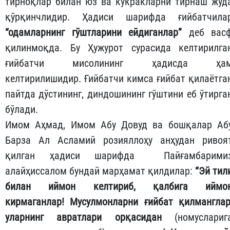
тирноқлар билан юз ва кўкракларни тирнаш жуд
қўрқинчлидир. Ҳадиси шарифда ғийбатчила
“одамларнинг гўштларини ейдиганлар”
деб вас
қилинмоқда. Бу Ҳужурот сурасида келтирилга
ғийбатчи мисолининг ҳадисда ҳа
келтирилишидир. Ғийбатчи кимса ғийбат қилаётга
пайтда дўстининг, диндошининг гўштини еб ўтирга
бўлади.
Имом Аҳмад, Имом Абу Довуд ва бошқалар Аб
Барза Ал Асламий розияллоҳу анҳудан ривоя
қилган ҳадиси шарифда Пайғамбарими
алайҳиссалом бундай марҳамат қилдилар:
“Эй тил
билан иймон келтириб, қалбига иймо
кирмаганлар! Мусулмонларни ғийбат қилманглар
уларнинг авратлари орқасидан
(номуслариг