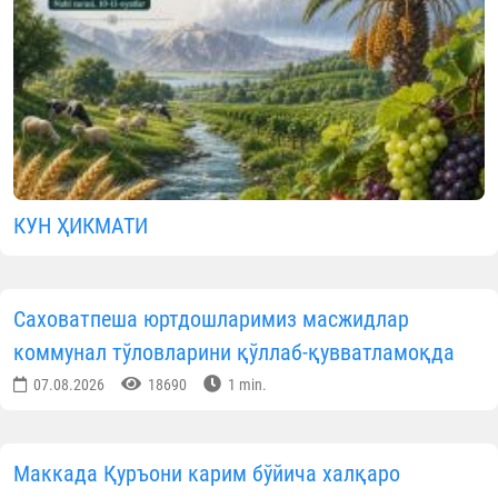
КУН ҲИКМАТИ
Саховатпеша юртдошларимиз масжидлар
коммунал тўловларини қўллаб-қувватламоқда
07.08.2026
18690
1 min.
Маккада Қуръони карим бўйича халқаро