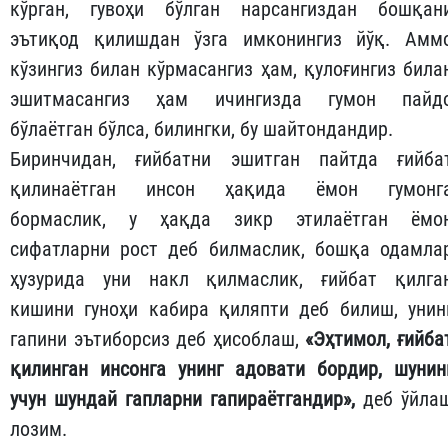
кўрган, гувоҳи бўлган нарсангиздан бошқан
эътиқод қилишдан ўзга имконингиз йўқ. Амм
кўзингиз билан кўрмасангиз ҳам, қулоғингиз била
эшитмасангиз ҳам ичингизда гумон пайд
бўлаётган бўлса, билингки, бу шайтондандир.
Биринчидан, ғийбатни эшитган пайтда ғийба
қилинаётган инсон ҳақида ёмон гумонг
бормаслик, у ҳақда зикр этилаётган ёмо
сифатларни рост деб билмаслик, бошқа одамла
ҳузурида уни накл қилмаслик, ғийбат қилга
кишини гуноҳи кабира қиляпти деб билиш, унин
гапини эътиборсиз деб ҳисоблаш,
«Эҳтимол, ғийба
қилинган инсонга унинг адовати бордир, шунин
учун шундай гапларни гапираётгандир»,
деб ўйла
лозим.