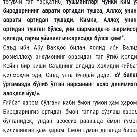
тегувчи гап тарқатиб)
тушманглар! Чунки ким ў
биродарининг аврати ортидан тушса, Аллоҳ унин
аврати ортидан тушади. Кимки, Аллоҳ унин
ортидан тушган бўлса, уни шарманда-ю шармисо
қилади, гарчи уйининг ичкарисида бўлса ҳам!”.
Саъд ибн Абу Ваққос билан Холид ибн Вали
розияллоҳу анҳумонинг орасидан гап ўтиб қолди
Кейин бир киши Саъднинг олдида Холидни ғийба
қилмоқчи эди, Саъд унга бундай деди:
«У била
ўртамизда бўлиб ўтган нарсанинг асло динимизг
алоқаси йўқ!».
Ғийбат ҳаром бўлгани каби ёмон гумон ҳам ҳаром
Биродарингиз ортидан ёмон гаплар сўзлаш ҳаро
бўлганидек, ундан асоссиз равишда ёмон гумо
қилишингиз ҳам ҳаром. Ёмон гумон деганда биро