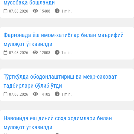
мусобақа бошланди
07.08.2026
15488
1 min.
Фарғонада ёш имом-хатиблар билан маърифий
мулоқот ўтказилди
07.08.2026
12008
1 min.
Тўрткўлда ободонлаштириш ва меҳр-саховат
тадбирлари бўлиб ўтди
07.08.2026
14102
1 min.
Навоийда ёш диний соҳа ходимлари билан
мулоқот ўтказилди