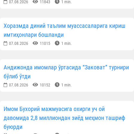
07.08.2026
11843
1 min.
Хоразмда диний таълим муассасаларига кириш
имтиҳонлари бошланди
07.08.2026
11015
1 min.
Андижонда имомлар ўртасида “Заковат” турнири
бўлиб ўтди
07.08.2026
10152
1 min.
Имом Бухорий мажмуасига охирги уч ой
давомида 2,8 миллиондан зиёд меҳмон ташриф
буюрди