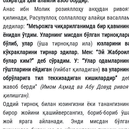
охиратда ҳам аламли азоб бордир.
Анас ибн Молик розияллоҳу анҳудан ривоя
қилинади, Расулуллоҳ соллаллоҳу алайҳи васалла
дедилар:
“Меърожга чиқарилганимда бир қавмнин
ёнидан ўтдим. Уларнинг мисдан бўлган тирноқлар
бўлиб, улар
(ўша тирноқлар ила)
юзларини в
кўкракларини тирнар эдилар. Мен: “Эй Жаброил
булар ким?” деб сўрадим. У: “Улар одамларнин
гўштларини ейдиган
(ғийбат қиладиган)
ва уларнин
обрўларига тил теккизадиган кишилардир”
де
жавоб берди”
(Имом Аҳмад ва Абу Довуд ривоя
қилишган).
Оддий тирноқ билан юзингизни ёки танангизнин
бирор жойини қашийверсангиз, бориб-бориб ўш
жой ярага айланади. Энди мисдан бўлга