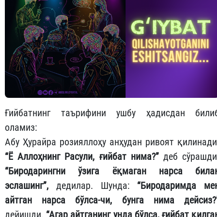
Ғийбатнинг таърифини ушбу ҳадисдан били
оламиз:
Абу Ҳурайра розияллоҳу анҳудан ривоят қилинади
“Ё Аллоҳнинг Расули, ғийбат нима?”
деб сўрашди
“Биродарингни ўзига ёқмаган нарса била
эслашинг”,
дедилар. Шунда:
“Биродаримда ме
айтган нарса бўлса-чи, бунга нима дейсиз?
дейишди.
“Агар айтганинг унда бўлса, ғийбат қилга