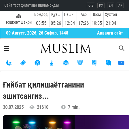
Сайт тест ҳолатида ишламоқда!
O`Z
РУ
EN
AR
Бомдод
Қуёш
Пешин
Аср
Шом
Хуфтон
Тошкент шаҳри
03:55
05:26
12:34
17:26
19:35
21:04
09 Август, 2026, 26 Сафар, 1448
Aввалги сайт
Ғийбат қилишаётганини
эшитсангиз...
30.07.2025
21610
7 min.