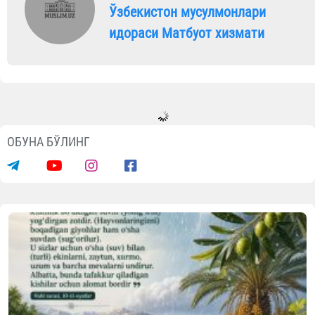
Ўзбекистон мусулмонлари
идораси Матбуот хизмати
ОБУНА БЎЛИНГ