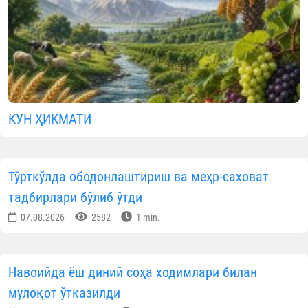
КУН ҲИКМАТИ
Тўрткўлда ободонлаштириш ва меҳр-саховат
тадбирлари бўлиб ўтди
07.08.2026
2582
1 min.
Навоийда ёш диний соҳа ходимлари билан
мулоқот ўтказилди