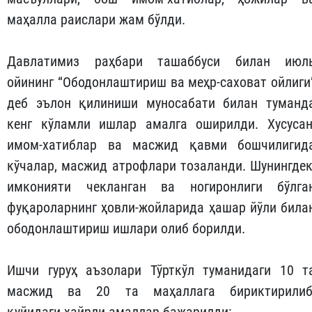
маҳалла раислари жам бўлди.
Давлатимиз раҳбари ташаббуси билан июл
ойининг “Ободонлаштириш ва меҳр-саховат ойлиги
деб эълон қилиниши муносабати билан туманд
кенг кўламли ишлар амалга оширилди. Хусусан
имом-хатиблар ва масжид қавми бошчилигид
кўчалар, масжид атрофлари тозаланди. Шунингдек
имконияти чекланган ва ногиронлиги бўлга
фуқароларнинг ҳовли-жойларида ҳашар йўли била
ободонлаштириш ишлари олиб борилди.
Ишчи гуруҳ аъзолари Тўрткўл туманидаги 10 т
масжид ва 20 та маҳаллага бириктирилиб