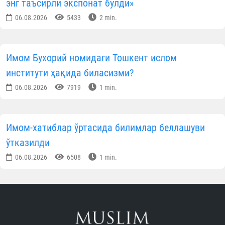
энг таъсирли экспонат бўлди»
06.08.2026
5433
2 min.
Имом Бухорий номидаги Тошкент ислом
институти ҳақида биласизми?
06.08.2026
7919
1 min.
Имом-хатиблар ўртасида билимлар беллашуви
ўтказилди
06.08.2026
6508
1 min.