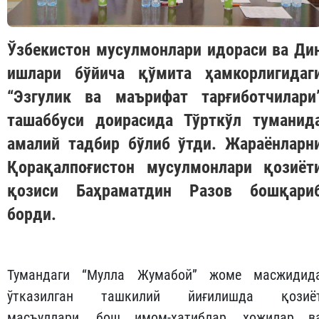
Ўзбекистон мусулмонлари идораси ва Ди
ишлари бўйича қўмита ҳамкорлигидаг
“Эзгулик ва маърифат тарғиботчилари
ташаббуси доирасида Тўрткўл туманид
амалий тадбир бўлиб ўтди. Жараёнларн
Қорақалпоғистон мусулмонлари қозиёт
қозиси Баҳраматдин Разов бошқари
борди.
Тумандаги “Мулла Жумабой” жоме масжидид
ўтказилган ташкилий йиғилишда қозиё
масъуллари, бош имом-хатиблар, ҳожилар в