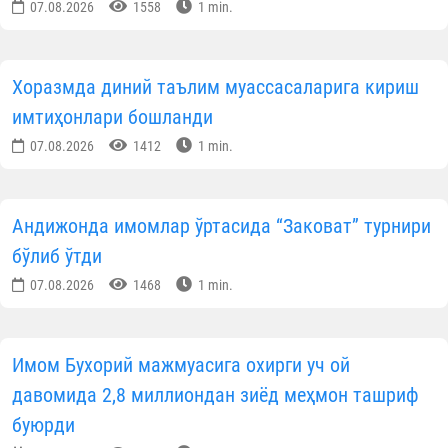
07.08.2026
1558
1 min.
Хоразмда диний таълим муассасаларига кириш
имтиҳонлари бошланди
07.08.2026
1412
1 min.
Андижонда имомлар ўртасида “Заковат” турнири
бўлиб ўтди
07.08.2026
1468
1 min.
Имом Бухорий мажмуасига охирги уч ой
давомида 2,8 миллиондан зиёд меҳмон ташриф
буюрди