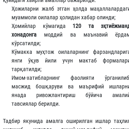
қуйидаги хайрли амаллар бажарилди:
Ҳожиларни жалб этган ҳолда маҳаллалардаг
муаммоли оилалар ҳолидан хабар олинди;
Ҳомийлар кўмагида
120 та эҳтиёжман
хонадонга
моддий ва маънавий ёрда
кўрсатилди;
Кўмакка муҳтож оилаларнинг фарзандлариг
янги ўқув йили учун мактаб формалар
тарқатилди;
Имом-хатибларнинг фаолияти ўрганилиб
масжид бошқаруви ва маърифий ишларн
янада ривожлантириш бўйича амали
тавсиялар берилди.
Тадбир якунида амалга оширилган ишлар таҳли