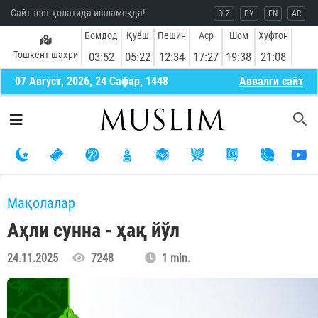
Сайт тест ҳолатида ишламоқда!
O`Z
РУ
EN
AR
Бомдод
Қуёш
Пешин
Аср
Шом
Хуфтон
Тошкент шаҳри
03:52
05:22
12:34
17:27
19:38
21:08
07 Август, 2026, 24 Сафар, 1448
Aввалги сайт
Мақолалар
Аҳли сунна - ҳақ йўл
24.11.2025
7248
1 min.