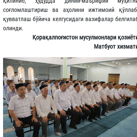
қилиниб, ҳудудда диний-маърифий муҳитн
соғломлаштириш ва аҳолини ижтимоий қўллаб
қувватлаш бўйича келгусидаги вазифалар белгила
олинди.
Қорақалпоғистон мусулмонлари қозиёт
Матбуот хизмат