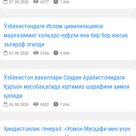
07.08.2026
6377
1 min.
Ўзбекистондаги Ислом цивилизацияси
марказининг халқаро нуфузи яна бир бор юксак
эътироф этилди
07.08.2026
5104
4 min.
Ўзбекистон вакиллари Саудия Арабистонидаги
Қуръон мусобақасида юртимиз шарафини ҳимоя
қилади
06.08.2026
6632
1 min.
Ҳиндистонлик генерал: «Усмон Мусҳафи мен учун