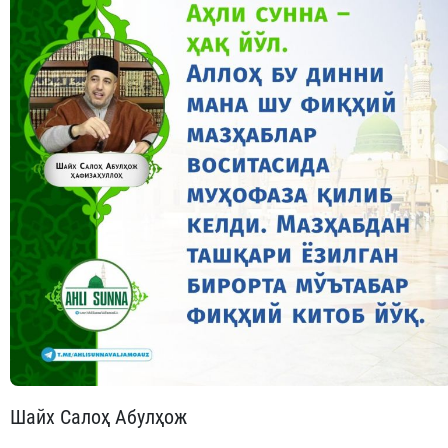
Шайх Салоҳ Абулҳож