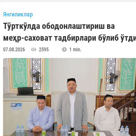
Янгиликлар
Тўрткўлда ободонлаштириш ва
меҳр-саховат тадбирлари бўлиб ўтд
07.08.2026
2595
1 min.