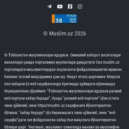
© Muslim.uz 2026
© Ўзбекистон мусулмонлари идораси. Оммавий ахборот воситалари
вакиллари ҳамда порталимиз мухлислари диққатига! Сиз muslim.uz
порталидаги маълумотлардан хоҳлаганча фойдаланишингиз мумкин.
Бизнинг асосий мақсадимиз ҳам шу. Фақат ягона шартимиз: Мақола
ёки хабарни ўз веб-саҳифангизда ёритишда қуйидаги кўринишда
беришингизни сўраймиз: “Ўзбекистон мусулмонлари идораси расмий
веб-портали хабар беради”, бунда “расмий веб-портали” сўзи устига
линк қўйилиб, линк https//muslim.uz саҳифасига йўналтирилган
бўлиши, “хабар беради” сўз бирикмасига линк қўйилиб, линк “веб-
саҳифа”даги сиз фойдаланган хабар ёки мақолага йўналтирилган
бўлиши шарт. Унутманг, маълумот олинганда манзил ва муаллифни