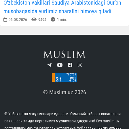
O‘zbekiston vakillari Saudiya Arabistonidagi Qur’on
musobaqasida yurtimiz sharafini himoya qiladi
06.08.2026
9494
1 min.
© Muslim.uz 2026
© Ўзбекистон мусулмонлари идораси. Оммавий ахборот воситалари
вакиллари ҳамда порталимиз мухлислари диққатига! Сиз muslim.uz
порталидаги маълумотлардан хоҳлаганча фойдаланишингиз мумкин.