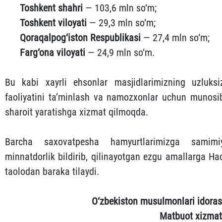
Toshkent shahri
— 103,6 mln so‘m;
Toshkent viloyati
— 29,3 mln so‘m;
Qoraqalpog‘iston Respublikasi
— 27,4 mln so‘m;
Farg‘ona viloyati
— 24,9 mln so‘m.
Bu kabi xayrli ehsonlar masjidlarimizning uzluksi
faoliyatini ta’minlash va namozxonlar uchun munosi
sharoit yaratishga xizmat qilmoqda.
Barcha saxovatpesha hamyurtlarimizga samimi
minnatdorlik bildirib, qilinayotgan ezgu amallarga Ha
taolodan baraka tilaydi.
O‘zbekiston musulmonlari idoras
Matbuot xizmat