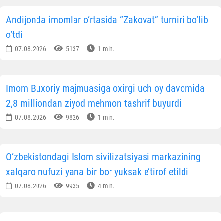
Andijonda imomlar o‘rtasida “Zakovat” turniri bo‘lib
o‘tdi
07.08.2026
5137
1 min.
Imom Buxoriy majmuasiga oxirgi uch oy davomida
2,8 milliondan ziyod mehmon tashrif buyurdi
07.08.2026
9826
1 min.
O‘zbekistondagi Islom sivilizatsiyasi markazining
xalqaro nufuzi yana bir bor yuksak e’tirof etildi
07.08.2026
9935
4 min.