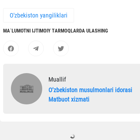
O'zbekiston yangiliklari
MА`LUMOTNI IJTIMOIY TАRMOQLАRDА ULАSHING
Muallif
Oʼzbekiston musulmonlari idorasi
Matbuot xizmati