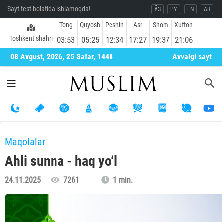
Sayt test holatida ishlamoqda!
ЎЗ
РУ
EN
AR
Tong
Quyosh
Peshin
Asr
Shom
Xufton
Toshkent shahri
03:53
05:25
12:34
17:27
19:37
21:06
08 Avgust, 2026, 25 Safar, 1448
Avvalgi sayt
Maqolalar
Ahli sunna - haq yo‘l
24.11.2025
7261
1 min.