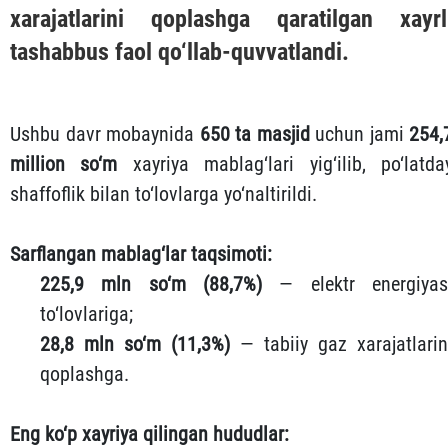
xarajatlarini qoplashga qaratilgan xayrl
tashabbus faol qo‘llab-quvvatlandi.
Ushbu davr mobaynida
650 ta masjid
uchun jami
254,
million so‘m
xayriya mablag‘lari yig‘ilib, po‘latda
shaffoflik bilan to‘lovlarga yo‘naltirildi.
Sarflangan mablag‘lar taqsimoti:
225,9 mln so‘m (88,7%)
— elektr energiyas
to‘lovlariga;
28,8 mln so‘m (11,3%)
— tabiiy gaz xarajatlarin
qoplashga.
Eng ko‘p xayriya qilingan hududlar: