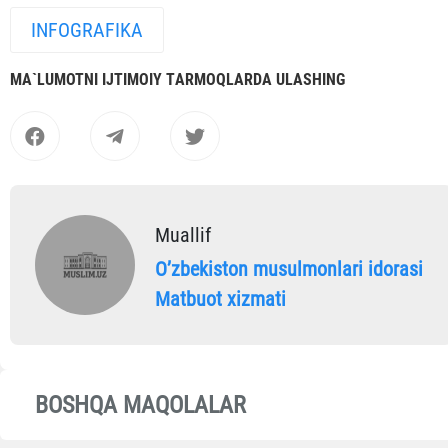
INFOGRAFIKA
MА`LUMOTNI IJTIMOIY TАRMOQLАRDА ULАSHING
Muallif
Oʼzbekiston musulmonlari idorasi
Matbuot xizmati
BOSHQA MAQOLALAR