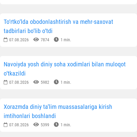
To‘rtko‘lda obodonlashtirish va mehr-saxovat
tadbirlari bo‘lib o‘tdi
07.08.2026
7874
1 min.
Navoiyda yosh diniy soha xodimlari bilan muloqot
o‘tkazildi
07.08.2026
5982
1 min.
Xorazmda diniy ta’lim muassasalariga kirish
imtihonlari boshlandi
07.08.2026
5399
1 min.