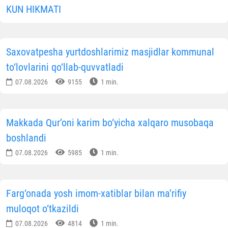
KUN HIKMATI
Saxovatpesha yurtdoshlarimiz masjidlar kommunal
to‘lovlarini qo‘llab-quvvatladi
07.08.2026
9155
1 min.
Makkada Qur’oni karim bo‘yicha xalqaro musobaqa
boshlandi
07.08.2026
5985
1 min.
Farg‘onada yosh imom-xatiblar bilan ma’rifiy
muloqot o‘tkazildi
07.08.2026
4814
1 min.