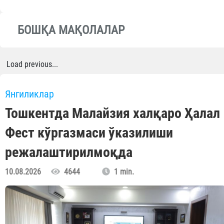
БОШҚА МАҚОЛАЛАР
Load previous...
Янгиликлар
Тошкентда Малайзия халқаро Ҳалал
Фест кўргазмаси ўказилиши
режалаштирилмоқда
10.08.2026
4644
1 min.