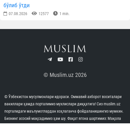
бўлиб ўтди
07.08.2026
12577
1 min.
© Muslim.uz 2026
© Ўзбекистон мусулмонлари идораси. Оммавий ахборот воситалари
вакиллари ҳамда порталимиз мухлислари диққатига! Сиз muslim.uz
порталидаги маълумотлардан хоҳлаганча фойдаланишингиз мумкин.
Бизнинг асосий мақсадимиз ҳам шу. Фақат ягона шартимиз: Мақола
ёки хабарни ўз веб-саҳифангизда ёритишда қуйидаги кўринишда