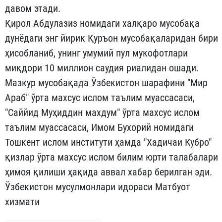
давом этади.
Қирол Абдулазиз номидаги халқаро мусобақа
дунёдаги энг йирик Қуръон мусобақаларидан бири
ҳисобланиб, унинг умумий пул мукофотлари
миқдори 10 миллион саудия риалидан ошади.
Мазкур мусобақада Ўзбекистон шарафини "Мир
Араб" ўрта махсус ислом таълим муассасаси,
"Саййид Муҳиддин махдум" ўрта махсус ислом
таълим муассасаси, Имом Бухорий номидаги
Тошкент ислом институти ҳамда "Хадичаи Кубро"
қизлар ўрта махсус ислом билим юрти талабалари
ҳимоя қилиши ҳақида аввал хабар берилган эди.
Ўзбекистон мусулмонлари идораси Матбуот
хизмати