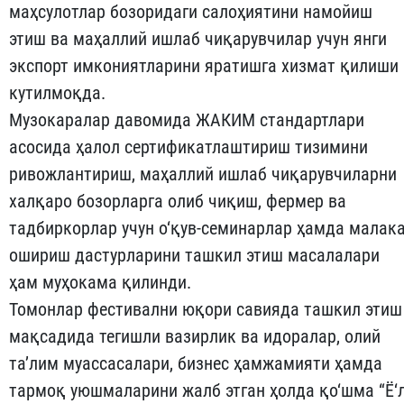
маҳсулотлар бозоридаги салоҳиятини намойиш
этиш ва маҳаллий ишлаб чиқарувчилар учун янги
экспорт имкониятларини яратишга хизмат қилиши
кутилмоқда.
Музокаралар давомида ЖАКИМ стандартлари
асосида ҳалол сертификатлаштириш тизимини
ривожлантириш, маҳаллий ишлаб чиқарувчиларни
халқаро бозорларга олиб чиқиш, фермер ва
тадбиркорлар учун о‘қув-семинарлар ҳамда малак
ошириш дастурларини ташкил этиш масалалари
ҳам муҳокама қилинди.
Томонлар фестивални юқори савияда ташкил этиш
мақсадида тегишли вазирлик ва идоралар, олий
та’лим муассасалари, бизнес ҳамжамияти ҳамда
тармоқ уюшмаларини жалб этган ҳолда қо‘шма “Ё‘