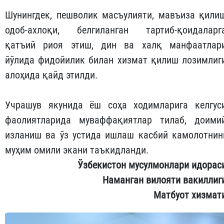
Шунингдек, пешволик масъулияти, мавъиза қили
одоб-ахлоқи, белгиланган тартиб-қоидаларг
қатъий риоя этиш, дин ва халқ манфаатлар
йўлида фидойилик билан хизмат қилиш лозимлиг
алоҳида қайд этилди.
Учрашув якунида ёш соҳа ходимларига келгус
фаолиятларида муваффақиятлар тилаб, доими
изланиш ва ўз устида ишлаш касбий камолотнин
муҳим омили экани таъкидланди.
Ўзбекистон мусулмонлари идорас
Наманган вилояти вакиллиг
Матбуот хизмат