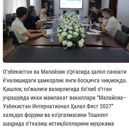
О‘збекистон ва Малайзия о‘ртасида ҳалол саноати
ё‘налишидаги ҳамкорлик янги босқичга чиқмоқда.
Қишлоқ хо‘жалиги вазирлигида бо‘либ о‘тган
учрашувда икки мамлакат вакиллари “Малайсиа–
Узбекистан Интернатионал Ҳалал Фест 2027”
халқаро форуми ва ко‘ргазмасини Тошкент
шаҳрида о‘тказиш истиқболларини муҳокама