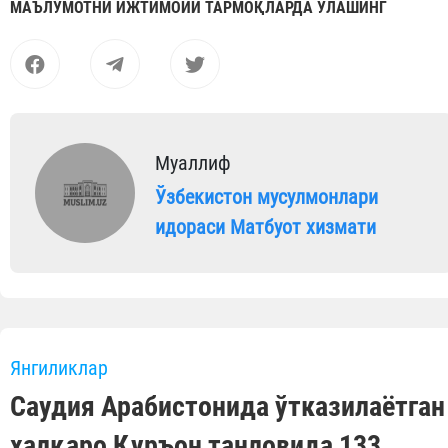
МАЪЛУМОТНИ ИЖТИМОИЙ ТАРМОҚЛАРДА УЛАШИНГ
Муаллиф
Ўзбекистон мусулмонлари
идораси Матбуот хизмати
Янгиликлар
Саудия Арабистонида ўтказилаётган
халқаро Қуръон танловида 133