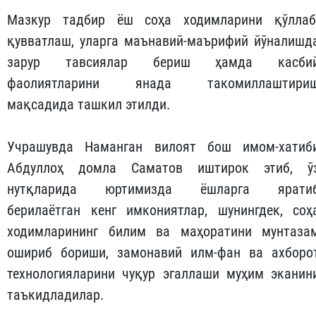
Мазкур тадбир ёш соҳа ходимларини қўллаб
қувватлаш, уларга маънавий-маърифий йўналишд
зарур тавсиялар бериш ҳамда касби
фаолиятларини янада такомиллаштири
мақсадида ташкил этилди.
Учрашувда Наманган вилоят бош имом-хатиб
Абдуллоҳ домла Саматов иштирок этиб, ў
нутқларида юртимизда ёшларга ярати
берилаётган кенг имкониятлар, шунингдек, соҳ
ходимларининг билим ва маҳоратини мунтаза
ошириб бориши, замонавий илм-фан ва ахборо
технологияларини чуқур эгаллаши муҳим эканин
таъкидладилар.