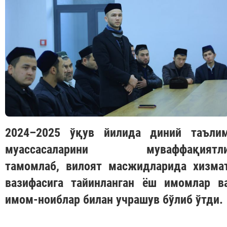
2024–2025 ўқув йилида диний таъли
муассасаларини муваффақиятл
тамомлаб, вилоят масжидларида хизма
вазифасига тайинланган ёш имомлар в
имом-ноиблар билан учрашув бўлиб ўтди.