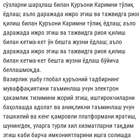
сўзларни шарҳлаш билан Қуръони Каримни тўлиқ
ёдлаш; аъло даражада ижро этиш ва тажвидга рио
қилиш билан Қуръони Каримни тўлиқ ёдлаш; аъло
даражада ижро этиш ва тажвидга риоя қилиш
билан кетма-кет ўн бешта жузни ёдлаш; аъло
даражада ижро этиш ва тажвидга риоя қилиш
билан кетма-кет бешта жузни ёдлаш бўйича
беллашмоқда.
Вазирлик ушбу глобал қуръоний тадбирнинг
муваффақиятини таъминлаш учун электрон
ҳакамлик тизимини жорий этиш, иштирокчиларни
баҳолашда адолат ва аниқликни таъминлаш учун
ташкилий ва кенг қамровли платформани яратиш,
шунингдек, уларга турли хил хизматларни тақдим
этиш каби барча имкониятларини ишга солишда