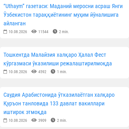
“Uthaym” газетаси: Маданий меросни асраш Янги
Ўзбекистон тараққиётининг муҳим йўналишига
айланган
10.08.2026
11544
2 min.
Тошкентда Малайзия халқаро Ҳалал Фест
кўргазмаси ўказилиши режалаштирилмоқда
10.08.2026
4592
1 min.
Саудия Арабистонида ўтказилаётган халқаро
Қуръон танловида 133 давлат вакиллари
иштирок этмоқда
10.08.2026
3909
2 min.