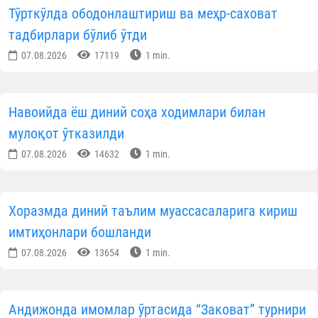
Тўрткўлда ободонлаштириш ва меҳр-саховат
тадбирлари бўлиб ўтди
07.08.2026
17119
1 min.
Навоийда ёш диний соҳа ходимлари билан
мулоқот ўтказилди
07.08.2026
14632
1 min.
Хоразмда диний таълим муассасаларига кириш
имтиҳонлари бошланди
07.08.2026
13654
1 min.
Андижонда имомлар ўртасида “Заковат” турнири