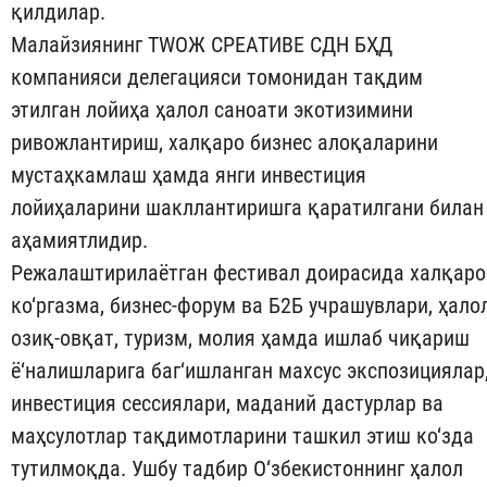
қилдилар.
Малайзиянинг ТWОЖ CРEАТИВE СДН БҲД
компанияси делегацияси томонидан тақдим
этилган лойиҳа ҳалол саноати экотизимини
ривожлантириш, халқаро бизнес алоқаларини
мустаҳкамлаш ҳамда янги инвестиция
лойиҳаларини шакллантиришга қаратилгани билан
аҳамиятлидир.
Режалаштирилаётган фестивал доирасида халқаро
ко‘ргазма, бизнес-форум ва Б2Б учрашувлари, ҳало
озиқ-овқат, туризм, молия ҳамда ишлаб чиқариш
ё‘налишларига баг‘ишланган махсус экспозициялар
инвестиция сессиялари, маданий дастурлар ва
маҳсулотлар тақдимотларини ташкил этиш ко‘зда
тутилмоқда. Ушбу тадбир О‘збекистоннинг ҳалол