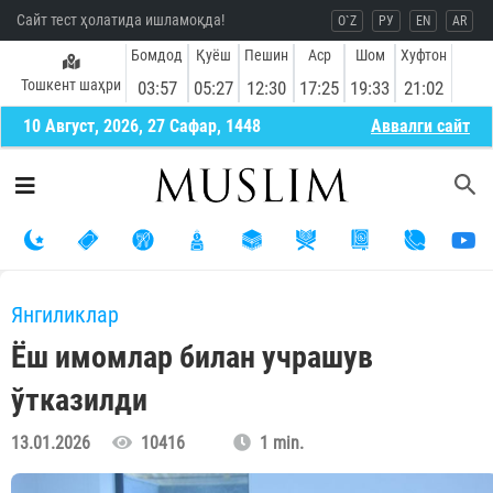
Сайт тест ҳолатида ишламоқда!
O`Z
РУ
EN
AR
Бомдод
Қуёш
Пешин
Аср
Шом
Хуфтон
Тошкент шаҳри
03:57
05:27
12:30
17:25
19:33
21:02
10 Август, 2026, 27 Сафар, 1448
Aввалги сайт
Янгиликлар
Ёш имомлар билан учрашув
ўтказилди
13.01.2026
10416
1 min.