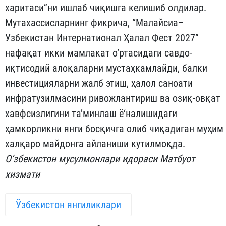
харитаси”ни ишлаб чиқишга келишиб олдилар.
Мутахассисларнинг фикрича, “Малайсиа–
Узбекистан Интернатионал Ҳалал Фест 2027”
нафақат икки мамлакат о‘ртасидаги савдо-
иқтисодий алоқаларни мустаҳкамлайди, балки
инвестицияларни жалб этиш, ҳалол саноати
инфратузилмасини ривожлантириш ва озиқ-овқат
хавфсизлигини та’минлаш ё‘налишидаги
ҳамкорликни янги босқичга олиб чиқадиган муҳим
халқаро майдонга айланиши кутилмоқда.
О‘збекистон мусулмонлари идораси Матбуот
хизмати
Ўзбекистон янгиликлари