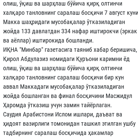
олиш, ўқиш ва шарҳлаш бўйича қирқ олтинчи
халқаро танловнинг саралаш босқичи 7 август кун
Макка шаҳридаги мусобақалар ўтказиладиган
жойда 133 давлатдан 334 нафар иштирокчи (эркак
ва аёллар) иштирокида бошланди.
ИҚНА "Минбар" газетасига таяниб хабар беришича,
Қирол Абдулазиз номидаги Қуръони каримни ёд
олиш, ўқиш ва шарҳлаш бўйича қирқ олтинчи
халқаро танловнинг саралаш босқичи бир кун
аввал Маккадаги мусобақалар ўтказиладиган
жойда бошланган ва финал босқичини Масжидул
Ҳаромда ўтказиш учун замин тайёрлаган.
Саудия Арабистони Ислом ишлари, даъват ва
ҳидоят вазирлиги томонидан ташкил этилган ушбу
тадбирнинг саралаш босқичида ҳакамлар