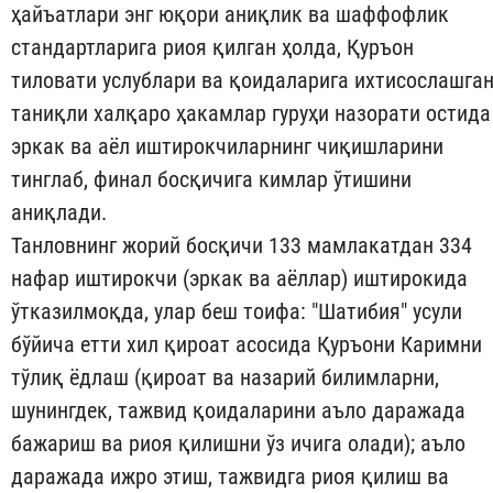
ҳайъатлари энг юқори аниқлик ва шаффофлик
стандартларига риоя қилган ҳолда, Қуръон
тиловати услублари ва қоидаларига ихтисослашга
таниқли халқаро ҳакамлар гуруҳи назорати остида
эркак ва аёл иштирокчиларнинг чиқишларини
тинглаб, финал босқичига кимлар ўтишини
аниқлади.
Танловнинг жорий босқичи 133 мамлакатдан 334
нафар иштирокчи (эркак ва аёллар) иштирокида
ўтказилмоқда, улар беш тоифа: "Шатибия" усули
бўйича етти хил қироат асосида Қуръони Каримни
тўлиқ ёдлаш (қироат ва назарий билимларни,
шунингдек, тажвид қоидаларини аъло даражада
бажариш ва риоя қилишни ўз ичига олади); аъло
даражада ижро этиш, тажвидга риоя қилиш ва