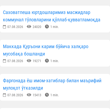
Саховатпеша юртдошларимиз масжидлар
коммунал тўловларини қўллаб-қувватламоқда
07.08.2026
24020
1 min.
Маккада Қуръони карим бўйича халқаро
мусобақа бошланди
07.08.2026
19271
1 min.
Фарғонада ёш имом-хатиблар билан маърифий
мулоқот ўтказилди
07.08.2026
15413
1 min.