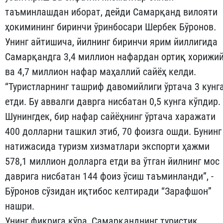
таъминлашдан иборат, дейди Самарқанд вилояти
ҳокимининг биринчи ўринбосари Шербек Бўронов
.
Унинг айтишича, йилнинг биринчи ярим йиллигида
Самарқандга 3,4 миллион нафардан ортиқ хорижи
ва 4,7 миллион нафар маҳаллий сайёҳ келди.
“Туристларнинг ташриф давомийлиги ўртача 3 кунг
етди. Бу аввалги даврга нисбатан 0,5 кунга кўпдир.
Шунингдек, бир нафар сайёҳнинг ўртача харажати
400 долларни ташкил этиб, 70 фоизга ошди. Бунинг
натижасида туризм хизматлари экспорти ҳажми
578,1 миллион долларга етди ва ўтган йилнинг мос
даврига нисбатан 144 фоиз ўсиш таъминланди”, -
Бўронов сўзидан иқтибос келтиради “Зарафшон”
нашри.
Унинг фикрига кўра, Самарқанднинг туристик