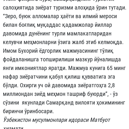
салоҳиятида зиёрат туризми алоҳида ўрин тутади.
“Зеро, буюк алломалар ҳаёти ва илмий мероси
билан боғлиқ муқаддас қадамжолар йиллар
давомида дунёнинг турли мамлакатларидан
келувчи меҳмонларни ўзига жалб этиб келмоқда.
Имом Бухорий ёдгорлик мажмуасининг тўлиқ
фойдаланишга топширилиши мазкур йўналишда
янги имкониятлар яратди. Мажмуа кунига 65 минг
нафар зиёратчини қабул қилиш қувватига эга
бўлди. Охирги уч ой давомида зиёратгоҳга 2,8
миллиондан зиёд меҳмон ташриф буюрди”, - ўз
сўзини якунлади Самарқанд вилояти ҳокимининг
биринчи ўринбосари.
Ўзбекистон мусулмонлари идораси Матбуот
хизмати