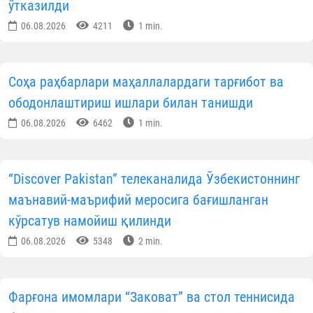
ўтказилди
06.08.2026
4211
1 min.
Соҳа раҳбарлари маҳаллалардаги тарғибот ва
ободонлаштириш ишлари билан танишди
06.08.2026
6462
1 min.
“Discover Pakistan” телеканалида Ўзбекистоннинг
маънавий-маърифий меросига бағишланган
кўрсатув намойиш қилинди
06.08.2026
5348
2 min.
Фарғона имомлари “Заковат” ва стол теннисида