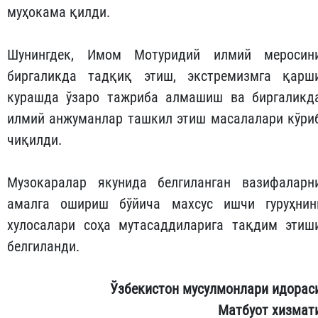
муҳокама қилди.
Шунингдек, Имом Мотуридий илмий меросин
биргаликда тадқиқ этиш, экстремизмга қарш
курашда ўзаро тажриба алмашиш ва биргаликд
илмий анжуманлар ташкил этиш масалалари кўри
чиқилди.
Музокаралар якунида белгиланган вазифаларн
амалга ошириш бўйича махсус ишчи гуруҳнин
хулосалари соҳа мутасаддиларига тақдим этиш
белгиланди.
Ўзбекистон мусулмонлари идорас
Матбуот хизмат