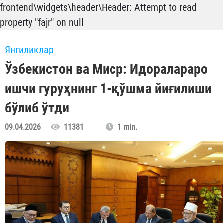
frontend\widgets\header\Header: Attempt to read
property "fajr" on null
Янгиликлар
Ўзбекистон ва Миср: Идоралараро
ишчи гуруҳнинг 1-қўшма йиғилиши
бўлиб ўтди
09.04.2026
11381
1 min.