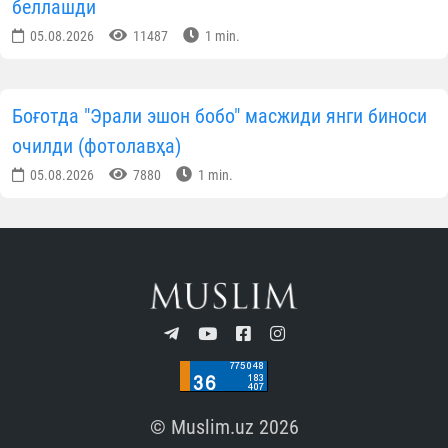
беллашди
05.08.2026
11487
1 min.
Боғотда "Эрали эшон бобо" масжиди янги биноси
очилди (фотолавҳа)
05.08.2026
7880
1 min.
© Muslim.uz 2026