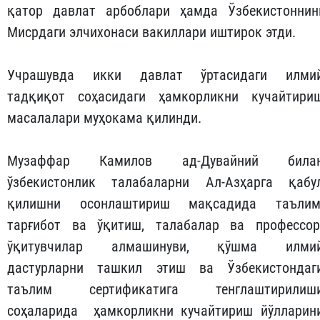
қатор давлат арбоблари ҳамда Ўзбекистоннин
Мисрдаги элчихонаси вакиллари иштирок этди.
Учрашувда икки давлат ўртасидаги илми
тадқиқот соҳасидаги ҳамкорликни кучайтири
масалалари муҳокама қилинди.
Музаффар Камилов ад-Дувайний била
ўзбекистонлик талабаларни Ал-Азҳарга қабу
қилишни осонлаштириш мақсадида таълим
тарғибот ва ўқитиш, талабалар ва профессор
ўқитувчилар алмашинуви, қўшма илми
дастурларни ташкил этиш ва Ўзбекистондаг
таълим сертификатига тенглаштирилиш
соҳаларида ҳамкорликни кучайтириш йўлларин