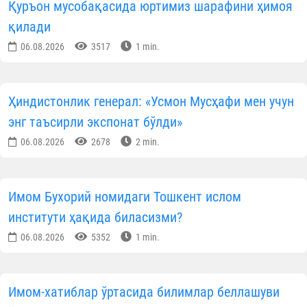
Қуръон мусобақасида юртимиз шарафини ҳимоя
қилади
06.08.2026
3517
1 min.
Ҳиндистонлик генерал: «Усмон Мусҳафи мен учун
энг таъсирли экспонат бўлди»
06.08.2026
2678
2 min.
Имом Бухорий номидаги Тошкент ислом
институти ҳақида биласизми?
06.08.2026
5352
1 min.
Имом-хатиблар ўртасида билимлар беллашуви