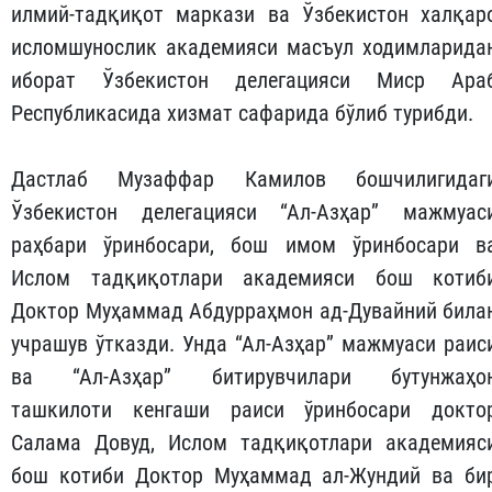
илмий-тадқиқот маркази ва Ўзбекистон халқар
исломшунослик академияси масъул ходимларида
иборат Ўзбекистон делегацияси Миср Ара
Республикасида хизмат сафарида бўлиб турибди.
Дастлаб Музаффар Камилов бошчилигидаг
Ўзбекистон делегацияси “Ал-Азҳар” мажмуас
раҳбари ўринбосари, бош имом ўринбосари в
Ислом тадқиқотлари академияси бош котиб
Доктор Муҳаммад Абдурраҳмон ад-Дувайний била
учрашув ўтказди. Унда “Ал-Азҳар” мажмуаси раис
ва “Ал-Азҳар” битирувчилари бутунжаҳо
ташкилоти кенгаши раиси ўринбосари докто
Салама Довуд, Ислом тадқиқотлари академияс
бош котиби Доктор Муҳаммад ал-Жундий ва би