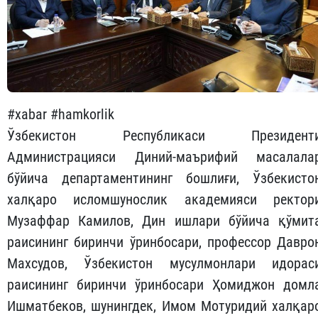
#xabar #hamkorlik
Ўзбекистон Республикаси Президент
Администрацияси Диний-маърифий масалала
бўйича департаментининг бошлиғи, Ўзбекисто
халқаро исломшунослик академияси ректор
Музаффар Камилов, Дин ишлари бўйича қўмит
раисининг биринчи ўринбосари, профессор Давро
Махсудов, Ўзбекистон мусулмонлари идорас
раисининг биринчи ўринбосари Ҳомиджон домл
Ишматбеков, шунингдек, Имом Мотуридий халқар