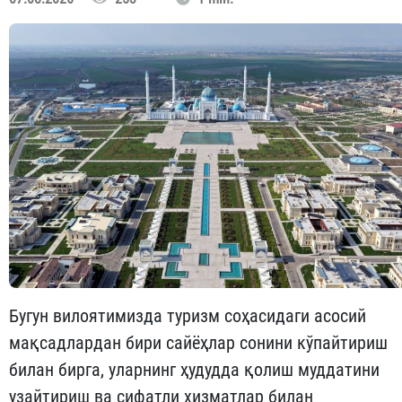
Бугун вилоятимизда туризм соҳасидаги асосий
мақсадлардан бири сайёҳлар сонини кўпайтириш
билан бирга, уларнинг ҳудудда қолиш муддатини
узайтириш ва сифатли хизматлар билан