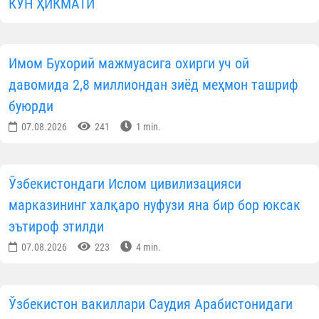
КУН ҲИКМАТИ
Имом Бухорий мажмуасига охирги уч ой
давомида 2,8 миллиондан зиёд меҳмон ташриф
буюрди
07.08.2026
241
1 min.
Ўзбекистондаги Ислом цивилизацияси
марказининг халқаро нуфузи яна бир бор юксак
эътироф этилди
07.08.2026
223
4 min.
Ўзбекистон вакиллари Саудия Арабистонидаги