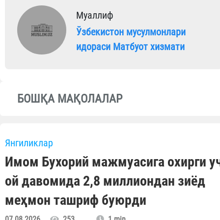
Муаллиф
Ўзбекистон мусулмонлари
идораси Матбуот хизмати
БОШҚА МАҚОЛАЛАР
Янгиликлар
Имом Бухорий мажмуасига охирги у
ой давомида 2,8 миллиондан зиёд
меҳмон ташриф буюрди
07.08.2026
253
1 min.