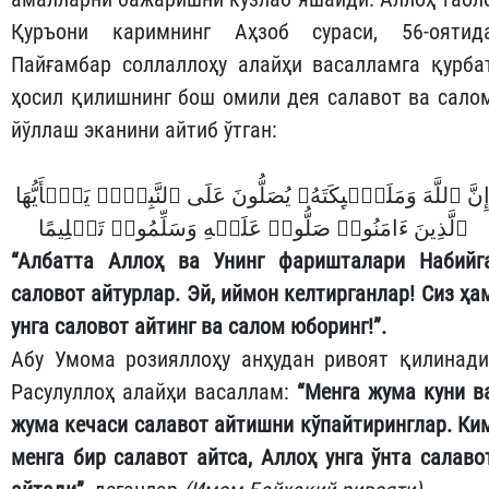
Қуръони каримнинг Аҳзоб сураси, 56-оятид
Пайғамбар соллаллоҳу алайҳи васалламга қурба
ҳосил қилишнинг бош омили дея салавот ва сало
йўллаш эканини айтиб ўтган:
ِنَّ ٱللَّهَ وَمَلَـٰۤىِٕكَتَهُۥ یُصَلُّونَ عَلَى ٱلنَّبِیِّۚ یَـٰۤأَیُّهَا
ٱلَّذِینَ ءَامَنُوا۟ صَلُّوا۟ عَلَیۡهِ وَسَلِّمُوا۟ تَسۡلِیمًا
“Албатта Аллоҳ ва Унинг фаришталари Набийг
саловот айтурлар. Эй, и
й
мон келтирганлар! Сиз ҳа
унга саловот айтинг ва салом юборинг!”
.
Абу Умома розияллоҳу анҳудан ривоят қилинади
Расулуллоҳ алайҳи васаллам:
“Менга жума куни в
жума кечаси салавот айтишни кўпайтиринглар.
Ки
менга бир салавот айтса, Аллоҳ унга ўнта салаво