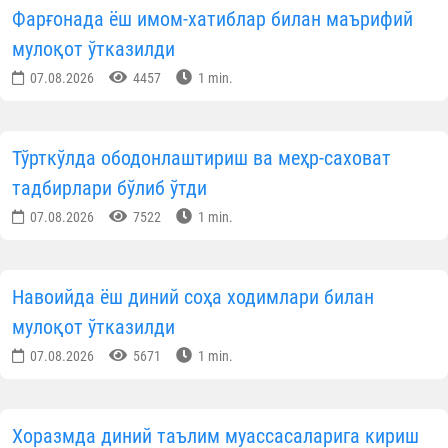
Фарғонада ёш имом-хатиблар билан маърифий
мулоқот ўтказилди
07.08.2026
4457
1 min.
Тўрткўлда ободонлаштириш ва меҳр-саховат
тадбирлари бўлиб ўтди
07.08.2026
7522
1 min.
Навоийда ёш диний соҳа ходимлари билан
мулоқот ўтказилди
07.08.2026
5671
1 min.
Хоразмда диний таълим муассасаларига кириш