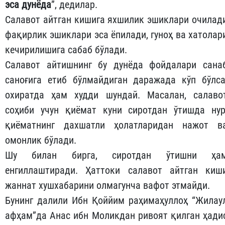
эса дунёда
”, дедилар.
Салавот айтган кишига яхшилик эшиклари очилад
фақирлик эшиклари эса ёпилади, гуноҳ ва хатолар
кечирилишига сабаб бўлади.
Салавот айтишнинг бу дунёда фойдалари сана
саноғига етиб бўлмайдиган даражада кўп бўлса
охиратда ҳам худди шундай. Масалан, салаво
соҳиби учун қиёмат куни сиротдан ўтишда нур
қиёматнинг дахшатли ҳолатларидан нажот в
омонлик бўлади.
Шу билан бирга, сиротдан ўтишни ҳа
енгиллаштиради. Ҳаттоки салавот айтган киш
жаннат хушхабарини олмагунча вафот этмайди.
Бунинг далили Ибн Қоййим раҳимаҳуллоҳ “Жилау
афҳам”да Анас ибн Моликдан ривоят қилган ҳади