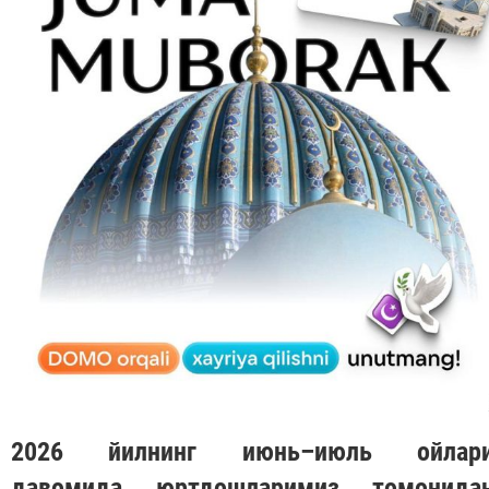
2026 йилнинг июнь–июль ойлар
давомида юртдошларимиз томонида