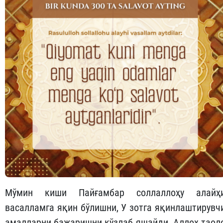
Мўмин киши Пайғамбар соллаллоҳу алайҳ
васалламга яқин бўлишни, У зотга яқинлаштирувч
амалларни бажаришни кўзлаб яшайди. Аллоҳ таол