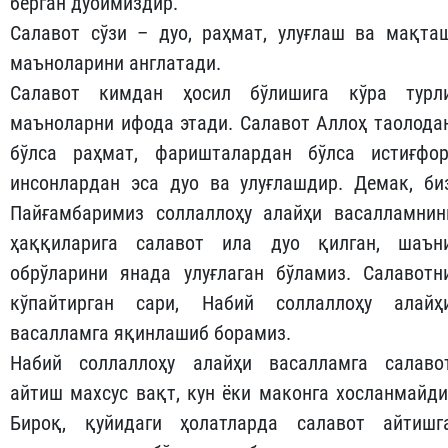
берган дуоимиздир.
Салавот сўзи – дуо, раҳмат, улуғлаш ва мақта
маъноларини англатади.
Салавот кимдан ҳосил бўлишига кўра турл
маъноларни ифода этади. Салавот Аллоҳ таолода
бўлса раҳмат, фаришталардан бўлса истиғфор
инсонлардан эса дуо ва улуғлашдир. Демак, би
Пайғамбаримиз соллаллоҳу алайҳи васалламнин
ҳаққиларига салавот ила дуо қилган, шаън
обрўларини янада улуғлаган бўламиз. Салавотн
кўпайтирган сари, Набий соллаллоҳу алайҳ
васалламга яқинлашиб борамиз.
Набий соллаллоҳу алайҳи васалламга салаво
айтиш махсус вақт, кун ёки маконга хосланмайди
Бироқ, қуйидаги ҳолатларда салавот айтишг