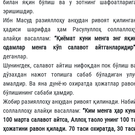
билан яқин бўлиш ва у зотнинг шафоатлариг
эришишдир.
Ибн Масуд разияллоҳу анҳудан ривоят қилинга
ҳадиси шарифда ҳам Расулуллоҳ соллаллоҳ
алайҳи васаллам:
“Қиёмат куни менга энг яқи
одамлар менга кўп салавот айтганларидир
деганлар.
Шунингдек, салавот айтиш нифоқдан пок бўлиш в
дўзахдан нажот топишга сабаб бўладиган улу
амалдир. Ва яна дунё-ю охиратда ҳожатлар раво
бўлишининг сабаби ҳамдир.
Жобир разияллоҳу анҳудан ривоят қилинади. Наби
соллаллоҳу алайҳи васаллам:
“Ким менга ҳар кун
100 марта салавот айтса, Аллоҳ таоло унинг 100 т
ҳожатини равон қилади.
70 таси охиратда, 30 тас