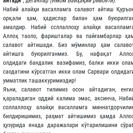
айтади
”
, деганлар
(Имом Байҳақий ривояти)
.
Набий алайҳи васалламга салавот айтиш Қуръо
орқали ҳам, ҳадислар билан ҳам буюрилга
амалдир. Набий ссллаллоҳу алайҳи васалламг
Аллоҳ таоло, фаришталар ва пайғамбарлар ҳа
салавот айтишади. Биз мўминлар ҳам салаво
айтишга буюрилганмиз. Бу, нафақат Алло
олдидаги бандалик вазифамиз, балки икки ола
саодатини кўрсатган икки олам Сарвари олдидаг
умматлик ташаккуримиздир!
Яъни, салавот тилимиз осон айтадиган, енги
қараладиган оддий калима эмас, аксинча, Наби
соллаллоҳу алайҳи васалламга миннатдорчили
билдиришимиз, раҳмат айтишимиз ҳамда Алло
ҳузурида янада даражалари кўтарилишини сўра