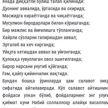
янада диққатли бўлиш талаб қилинади:
Дуонинг аввалида, ўртасида ва охирида;
Масжидга кираётганда ва чиқаётганда;
Мусулмон биродарлари билан кўришганда;
Бир мажлис ва йиғилишга тўпланганда;
Хайрли сўзларни гапиришдан аввал;
Эрталаб ва кеч кирганда;
Уйқуга кетишдан аввал ва уйғонганда;
Қулоққа ғувуллаган овоз эшитилганда;
Бирор нарсани унутиб қўйганда;
Ғам, қайғу қийинчилик вақтида.
Бундан бошқа ўринларда ҳам салавот зик
сифатида айтилаверади. Кўп салавот айтишнин
фойдаси улкан бўлиб, фойдаларнинг энг улуғ
қиёмат куни Набий соллаллоҳу алайҳи васалла