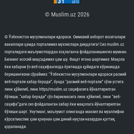
© Muslim.uz 2026
© Ўзбекистон мусулмонлари идораси. Оммавий ахборот воситалари
вакиллари ҳамда порталимиз мухлислари диққатига! Сиз muslim.uz
порталидаги маълумотлардан хоҳлаганча фойдаланишингиз мумкин.
Бизнинг асосий мақсадимиз ҳам шу. Фақат ягона шартимиз: Мақола
ёки хабарни ўз веб-саҳифангизда ёритишда қуйидаги кўринишда
беришингизни сўраймиз: “Ўзбекистон мусулмонлари идораси расмий
веб-портали хабар беради”, бунда “расмий веб-портали” сўзи устига
линк қўйилиб, линк https//muslim.uz саҳифасига йўналтирилган
бўлиши, “хабар беради” сўз бирикмасига линк қўйилиб, линк “веб-
саҳифа”даги сиз фойдаланган хабар ёки мақолага йўналтирилган
бўлиши шарт. Унутманг, маълумот олинганда манзил ва муаллифни
кўрсатмаслик ҳам қонунан ҳам диний нуқтаи-назардан қаттиқ
қораланади.