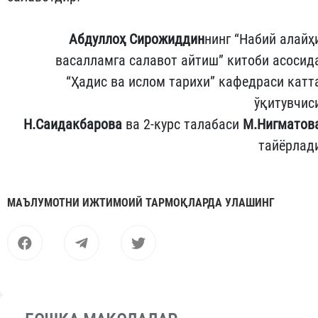
Абдуллоҳ Сирожиддин
нинг “Набий алайҳ
васалламга салавот айтиш” китоби асосид
“Ҳадис ва ислом тарихи” кафедраси катт
ўқитувчис
Н.Саидакбарова
ва 2-курс талабаси
М.Нигматов
тайёрлад
МАЪЛУМОТНИ ИЖТИМОИЙ ТАРМОҚЛАРДА УЛАШИНГ