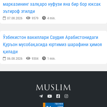
марказининг халқаро нуфузи яна бир бор юксак
эътироф этилди
07.08.2026
9579
4 min.
Ўзбекистон вакиллари Саудия Арабистонидаги
Қуръон мусобақасида юртимиз шарафини ҳимоя
қилади
06.08.2026
9304
1 min.