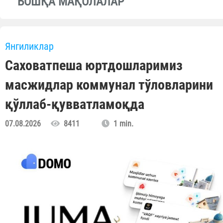
БОШҚА МАҚОЛАЛАР
Янгиликлар
Саховатпеша юртдошларимиз
масжидлар коммунал тўловларини
қўллаб-қувватламоқда
07.08.2026
8411
1 min.