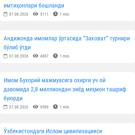
имтиҳонлари бошланди
07.08.2026
5111
1 min.
Андижонда имомлар ўртасида “Заковат” турнири
бўлиб ўтди
07.08.2026
4887
1 min.
Имом Бухорий мажмуасига охирги уч ой
давомида 2,8 миллиондан зиёд меҳмон ташриф
буюрди
07.08.2026
9589
1 min.
Ўзбекистондаги Ислом цивилизацияси