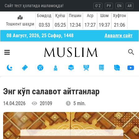
Сайт тест ҳолатида ишламоқда!
O`Z
РУ
EN
AR
Бомдод
Қуёш
Пешин
Аср
Шом
Хуфтон
Тошкент шаҳри
03:53
05:25
12:34
17:27
19:37
21:06
08 Август, 2026, 25 Сафар, 1448
Aввалги сайт
Энг кўп салавот айтганлар
14.04.2026
20109
5 min.