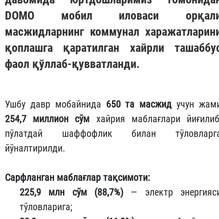
DOMO
мобил иловаси орқал
масжидларнинг коммунал харажатларин
қоплашга қаратилган хайрли ташаббу
фаол қўллаб-қувватланди.
Ушбу давр мобайнида
650 та масжид
учун жам
254,7 миллион сўм
хайрия маблағлари йиғилиб
пўлатдай шаффофлик билан тўловларг
йўналтирилди.
Сарфланган маблағлар тақсимоти:
225,9 млн сўм (88,7%)
— электр энергияс
тўловларига;