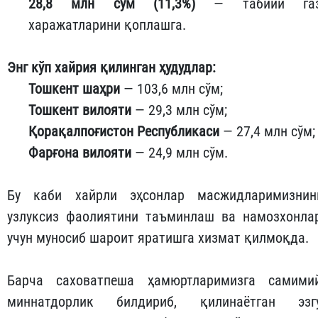
28,8 млн сўм (11,3%)
— табиий га
харажатларини қоплашга.
Энг кўп хайрия қилинган ҳудудлар:
Тошкент шаҳри
— 103,6 млн сўм;
Тошкент вилояти
— 29,3 млн сўм;
Қорақалпоғистон Республикаси
— 27,4 млн сўм;
Фарғона вилояти
— 24,9 млн сўм.
Бу каби хайрли эҳсонлар масжидларимизнин
узлуксиз фаолиятини таъминлаш ва намозхонла
учун муносиб шароит яратишга хизмат қилмоқда.
Барча саховатпеша ҳамюртларимизга самими
миннатдорлик билдириб, қилинаётган эзг