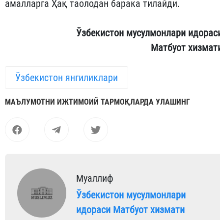
амалларга Ҳақ таолодан барака тилайди.
Ўзбекистон мусулмонлари идорас
Матбуот хизмат
Ўзбекистон янгиликлари
МАЪЛУМОТНИ ИЖТИМОИЙ ТАРМОҚЛАРДА УЛАШИНГ
Муаллиф
Ўзбекистон мусулмонлари
идораси Матбуот хизмати