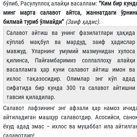
бўлиб, Расулуллоҳ алайҳи васаллам:
“Ким бир кунд
минг марта салавот айтса, жаннатдаги ўрнин
билмай туриб ўлмайди”
(Заиф ҳадис).
Салавот айтиш ва унинг фазилатлари ҳақида
кўплаб мақбул ва мардуд, заиф ҳадислар
мавжуд. Уларнинг умумий мазмунидан хулоса
қилинса, Пайғамбаримиз соллаллоҳу алайҳи
васалламга ҳар куни салавот айтиш имон ва
ихлос тақазосидир. Олимлар энг кўп адад
сифатида бир кунда 300 та салавот айтишни
тавсия қиладилар.
Салавот лафзининг энг афзали ҳар намоз ичид
айтиладиган машҳур салавотдир. Асосийси, сано
ёхуд адад эмас – ихлос ва муҳаббат ила айтилга
салавотдир!