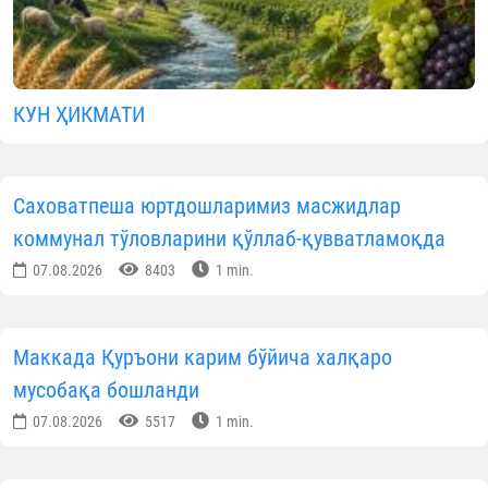
КУН ҲИКМАТИ
Саховатпеша юртдошларимиз масжидлар
коммунал тўловларини қўллаб-қувватламоқда
07.08.2026
8403
1 min.
Маккада Қуръони карим бўйича халқаро
мусобақа бошланди
07.08.2026
5517
1 min.