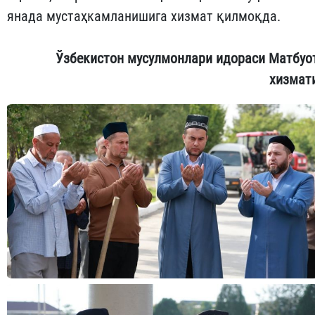
янада мустаҳкамланишига хизмат қилмоқда.
Ўзбекистон мусулмонлари идораси
Матбуо
хизмат