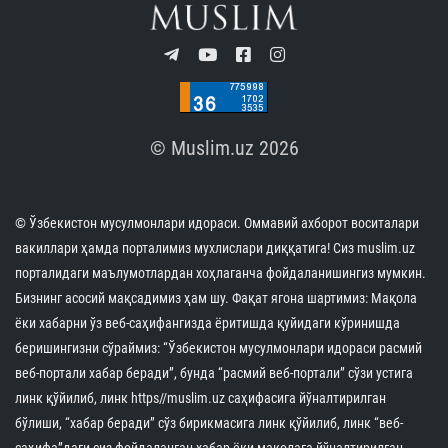
© Muslim.uz 2026
© Ўзбекистон мусулмонлари идораси. Оммавий ахборот воситалари
вакиллари ҳамда порталимиз мухлислари диққатига! Сиз muslim.uz
порталидаги маълумотлардан хоҳлаганча фойдаланишингиз мумкин.
Бизнинг асосий мақсадимиз ҳам шу. Фақат ягона шартимиз: Мақола
ёки хабарни ўз веб-саҳифангизда ёритишда қуйидаги кўринишда
беришингизни сўраймиз: “Ўзбекистон мусулмонлари идораси расмий
веб-портали хабар беради”, бунда “расмий веб-портали” сўзи устига
линк қўйилиб, линк https//muslim.uz саҳифасига йўналтирилган
бўлиши, “хабар беради” сўз бирикмасига линк қўйилиб, линк “веб-