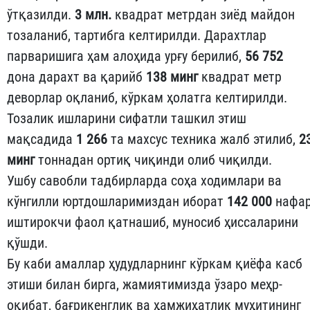
ўтқазилди.
3 млн.
квадрат метрдан зиёд майдон
тозаланиб, тартибга келтирилди. Дарахтлар
парваришига ҳам алоҳида урғу берилиб,
56 752
дона дарахт ва қарийб
138 минг
квадрат метр
деворлар оқланиб, кўркам ҳолатга келтирилди.
Тозалик ишларини сифатли ташкил этиш
мақсадида
1 266
та махсус техника жалб этилиб,
2
минг
тоннадан ортиқ чиқинди олиб чиқилди.
Ушбу савобли тадбирларда соҳа ходимлари ва
кўнгилли юртдошларимиздан иборат
142 000
нафа
иштирокчи фаол қатнашиб, муносиб ҳиссаларини
қўшди.
Бу каби амаллар ҳудудларнинг кўркам қиёфа касб
этиши билан бирга, жамиятимизда ўзаро меҳр-
оқибат, бағрикенглик ва ҳамжиҳатлик муҳитининг