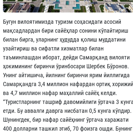
Бугун вилоятимизда туризм соҳасидаги асосий
мақсадлардан бири сайёҳлар сонини кўпайтириш
билан бирга, уларнинг ҳудудда қолиш муддатини
узайтириш ва сифатли хизматлар билан
таъминлашдан иборат, дейди Самарқанд вилояти
ҳокимининг биринчи ўринбосари Шербек Бўронов
.
Унинг айтишича, йилнинг биринчи ярим йиллигида
Самарқандга 3,4 миллион нафардан ортиқ хорижи
ва 4,7 миллион нафар маҳаллий сайёҳ келди.
“Туристларнинг ташриф давомийлиги ўртача 3 кунг
етди. Бу аввалги даврга нисбатан 0,5 кунга кўпдир.
Шунингдек, бир нафар сайёҳнинг ўртача харажати
400 долларни ташкил этиб, 70 фоизга ошди. Бунинг