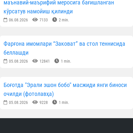
маънавий-маърифий меросига бағишланган
кўрсатув намойиш қилинди
06.08.2026
7133
2 min.
Фарғона имомлари “Заковат” ва стол теннисида
беллашди
05.08.2026
12841
1 min.
Боғотда "Эрали эшон бобо" масжиди янги биноси
очилди (фотолавҳа)
05.08.2026
9228
1 min.