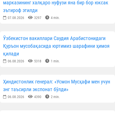
марказининг халқаро нуфузи яна бир бор юксак
эътироф этилди
07.08.2026
3297
4 min.
Ўзбекистон вакиллари Саудия Арабистонидаги
Қуръон мусобақасида юртимиз шарафини ҳимоя
қилади
06.08.2026
5318
1 min.
Ҳиндистонлик генерал: «Усмон Мусҳафи мен учун
энг таъсирли экспонат бўлди»
06.08.2026
4390
2 min.