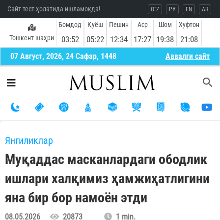
Сайт тест ҳолатида ишламоқда!
O`Z
РУ
EN
AR
Бомдод
Қуёш
Пешин
Аср
Шом
Хуфтон
Тошкент шаҳри
03:52
05:22
12:34
17:27
19:38
21:08
07 Август, 2026, 24 Сафар, 1448
Aввалги сайт
Янгиликлар
Муқаддас масканлардаги ободлик
ишлари халқимиз ҳамжиҳатлигини
яна бир бор намоён этди
08.05.2026
20873
1 min.