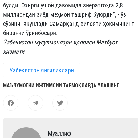
бўлди. Охирги уч ой давомида зиёратгоҳга 2,8
миллиондан зиёд меҳмон ташриф буюрди”, - ўз
сўзини якунлади Самарқанд вилояти ҳокимининг
биринчи ўринбосари.
Ўзбекистон мусулмонлари идораси Матбуот
хизмати
Ўзбекистон янгиликлари
МАЪЛУМОТНИ ИЖТИМОИЙ ТАРМОҚЛАРДА УЛАШИНГ
Муаллиф