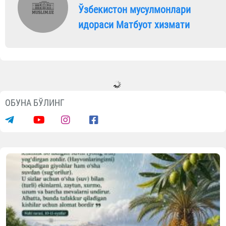
Ўзбекистон мусулмонлари
идораси Матбуот хизмати
ОБУНА БЎЛИНГ