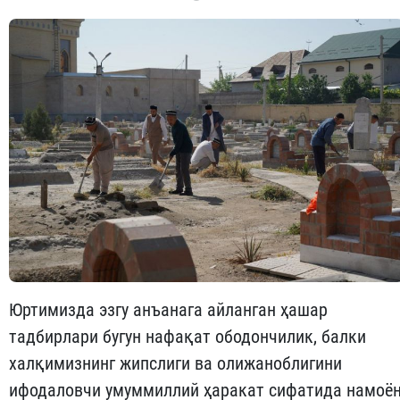
Юртимизда эзгу анъанага айланган ҳашар
тадбирлари бугун нафақат ободончилик, балки
халқимизнинг жипслиги ва олижаноблигини
ифодаловчи умуммиллий ҳаракат сифатида намоё