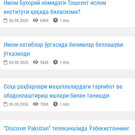
Имом Бухорий номидаги Тошкент ислом
институти ҳақида биласизми?
06.08.2026
6904
1 min.
Имом-хатиблар ўртасида билимлар беллашуви
ўтказилди
06.08.2026
5646
1 min.
Соҳа раҳбарлари маҳаллалардаги тарғибот ва
ободонлаштириш ишлари билан танишди
06.08.2026
7898
1 min.
“Discover Pakistan” телеканалида Ўзбекистоннинг