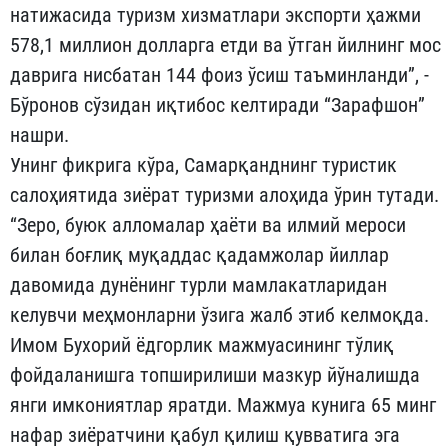
натижасида туризм хизматлари экспорти ҳажми
578,1 миллион долларга етди ва ўтган йилнинг мос
даврига нисбатан 144 фоиз ўсиш таъминланди”, -
Бўронов сўзидан иқтибос келтиради “Зарафшон”
нашри.
Унинг фикрига кўра, Самарқанднинг туристик
салоҳиятида зиёрат туризми алоҳида ўрин тутади.
“Зеро, буюк алломалар ҳаёти ва илмий мероси
билан боғлиқ муқаддас қадамжолар йиллар
давомида дунёнинг турли мамлакатларидан
келувчи меҳмонларни ўзига жалб этиб келмоқда.
Имом Бухорий ёдгорлик мажмуасининг тўлиқ
фойдаланишга топширилиши мазкур йўналишда
янги имкониятлар яратди. Мажмуа кунига 65 минг
нафар зиёратчини қабул қилиш қувватига эга