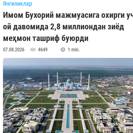
Янгиликлар
Имом Бухорий мажмуасига охирги у
ой давомида 2,8 миллиондан зиёд
меҳмон ташриф буюрди
07.08.2026
4649
1 min.