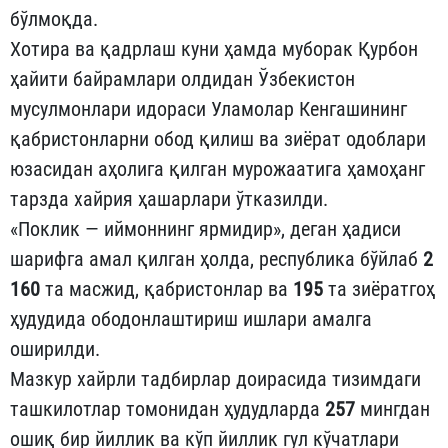
бўлмоқда.
Хотира ва қадрлаш куни ҳамда муборак Қурбон
ҳайити байрамлари олдидан Ўзбекистон
мусулмонлари идораси Уламолар Кенгашининг
қабристонларни обод қилиш ва зиёрат одоблари
юзасидан аҳолига қилган мурожаатига ҳамоҳанг
тарзда хайрия ҳашарлари ўтказилди.
«Поклик — иймоннинг ярмидир», деган ҳадиси
шарифга амал қилган ҳолда, республика бўйлаб
2
160
та масжид, қабристонлар ва
195
та зиёратгоҳ
ҳудудида ободонлаштириш ишлари амалга
оширилди.
Мазкур хайрли тадбирлар доирасида тизимдаги
ташкилотлар томонидан ҳудудларда
257
мингдан
ошиқ бир йиллик ва кўп йиллик гул кўчатлари