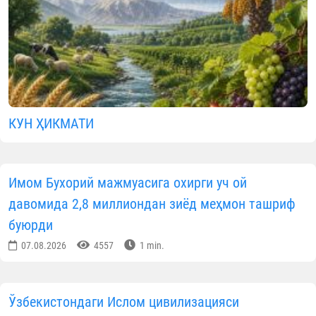
КУН ҲИКМАТИ
Имом Бухорий мажмуасига охирги уч ой
давомида 2,8 миллиондан зиёд меҳмон ташриф
буюрди
07.08.2026
4557
1 min.
Ўзбекистондаги Ислом цивилизацияси