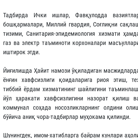
Тадбирда Ички ишлар, Фавқулодда вазиятла
бошқармалари, Миллий гвардия, Соғлиқни сақла
тизими, Санитария-эпидемиология хизмати ҳамд
газ ва электр таъминоти корхоналари масъуллар
иштирок этди.
Йиғилишда Ҳайит намози ўқиладиган масжидлард
ёнғин хавфсизлиги қоидаларига риоя этиш, те
тиббий ёрдам хизматининг шайлигини таъминлаш
йўл ҳаракати хавфсизлигини назорат қилиш в
коммунал соҳада носозликларнинг олдини оли
бўйича аниқ чора-тадбирлар муҳокама қилинди.
Шунингдек, имом-хатибларга байрам кунлари аҳол