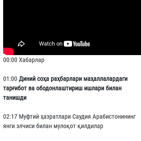
00:00 Хабарлар
01:00
Диний соҳа раҳбарлари маҳаллалардаги
тарғибот ва ободонлаштириш ишлари билан
танишди
02:17 Муфтий ҳазратлари Саудия Арабистонининг
янги элчиси билан мулоқот қилдилар