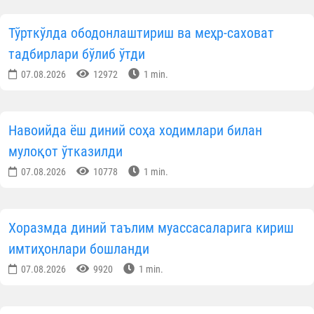
Тўрткўлда ободонлаштириш ва меҳр-саховат
тадбирлари бўлиб ўтди
07.08.2026
12972
1 min.
Навоийда ёш диний соҳа ходимлари билан
мулоқот ўтказилди
07.08.2026
10778
1 min.
Хоразмда диний таълим муассасаларига кириш
имтиҳонлари бошланди
07.08.2026
9920
1 min.