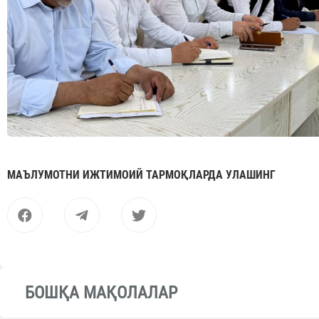
МАЪЛУМОТНИ ИЖТИМОИЙ ТАРМОҚЛАРДА УЛАШИНГ
БОШҚА МАҚОЛАЛАР