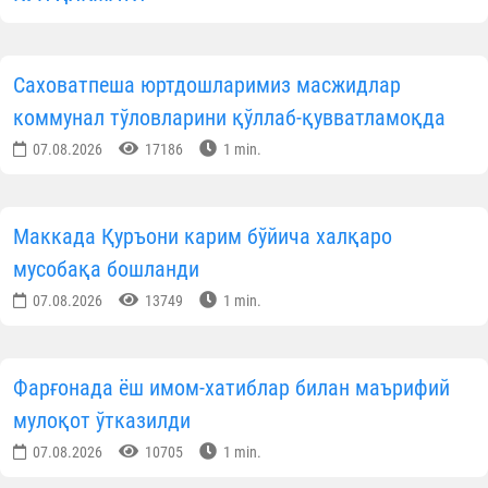
Саховатпеша юртдошларимиз масжидлар
коммунал тўловларини қўллаб-қувватламоқда
07.08.2026
17186
1 min.
Маккада Қуръони карим бўйича халқаро
мусобақа бошланди
07.08.2026
13749
1 min.
Фарғонада ёш имом-хатиблар билан маърифий
мулоқот ўтказилди
07.08.2026
10705
1 min.