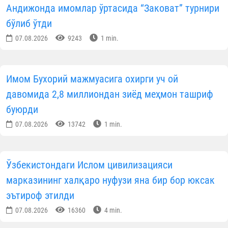
Андижонда имомлар ўртасида “Заковат” турнири
бўлиб ўтди
07.08.2026
9243
1 min.
Имом Бухорий мажмуасига охирги уч ой
давомида 2,8 миллиондан зиёд меҳмон ташриф
буюрди
07.08.2026
13742
1 min.
Ўзбекистондаги Ислом цивилизацияси
марказининг халқаро нуфузи яна бир бор юксак
эътироф этилди
07.08.2026
16360
4 min.