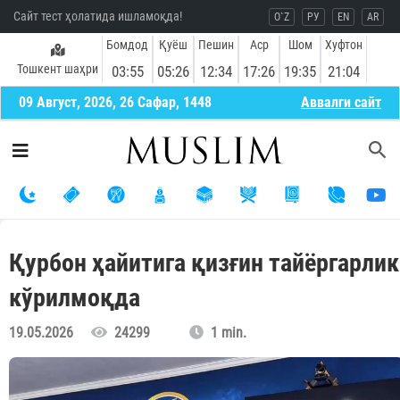
Сайт тест ҳолатида ишламоқда!
O`Z
РУ
EN
AR
Бомдод
Қуёш
Пешин
Аср
Шом
Хуфтон
Тошкент шаҳри
03:55
05:26
12:34
17:26
19:35
21:04
09 Август, 2026, 26 Сафар, 1448
Aввалги сайт
Қурбон ҳайитига қизғин тайёргарлик
кўрилмоқда
19.05.2026
24299
1 min.