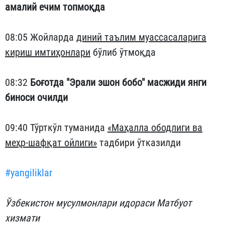
амалий ечим топмоқда
08:05 Жойларда
диний таълим муассасаларига
кириш имтиҳонлари
бўлиб ўтмоқда
08:32
Боғотда "Эрали эшон бобо" масжиди янги
биноси очилди
09:40 Тўрткўл туманида
«Маҳалла ободлиги ва
меҳр-шафқат ойлиги»
тадбири ўтказилди
#yangiliklar
Ўзбекистон мусулмонлари идораси Матбуот
хизмати