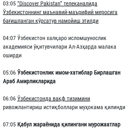
03:05
“Discover Pakistan” телеканалида
Ўзбекистоннинг маънавий-маърифий меросига
бағишланган кўрсатув намойиш этилди
04:07 Ўзбекистон халқаро исломшунослик
академияси ўқитувчилари Ал-Азҳарда малака
оширди
05:06
Ўзбекистонлик имом-хатиблар Бирлашган
Араб Амирликларида
06:06
Ўзбекистонда вақф тизимини
ривожлантириш истиқболлари муҳокама қилинди
07:05
Қабул жараёнида қилингани мурожаатлар