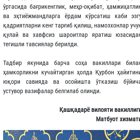
ўртасида бағрикенглик, меҳр-оқибат, ҳамжиҳатли
ва эҳтиёжмандларга ёрдам кўрсатиш каби эзг
қадриятларни кенг тарғиб қилиш, намозхонлар учу
қулай ва хавфсиз шароитлар яратиш юзасида
тегишли тавсиялар берилди.
Тадбир якунида барча соҳа вакиллари била
ҳамкорликни кучайтирган ҳолда Қурбон ҳайитин
юқори савияда ва осойишта ўтказиш бўйич
устувор вазифалар белгилаб олинди.
Қашқадарё вилояти вакиллиг
Матбуот хизмат