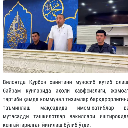
Вилоятда Қурбон ҳайитини муносиб кутиб олиш
байрам кунларида аҳоли хавфсизлиги, жамоа
тартиби ҳамда коммунал тизимлар барқарорлигин
таъминлаш мақсадида имом-хатиблар в
мутасадди ташкилотлар вакиллари иштирокид
кенгайтирилган йиғилиш бўлиб ўтди.