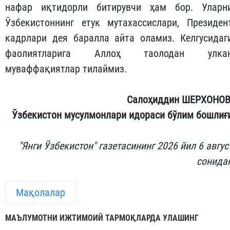
нафар иқтидорли битирувчи ҳам бор. Уларн
Ўзбекистоннинг етук мутахассислари, Президен
кадрлари дея баралла айта оламиз. Келгусидаг
фаолиятларига Аллоҳ таолодан улка
муваффақиятлар тилаймиз.
Салоҳиддин ШЕРХОНОВ
Ўзбекистон мусулмонлари идораси бўлим бошлиғ
"Янги Ўзбекистон" газетасининг 2026 йил 6 авгус
сонида
Мақолалар
МАЪЛУМОТНИ ИЖТИМОИЙ ТАРМОҚЛАРДА УЛАШИНГ