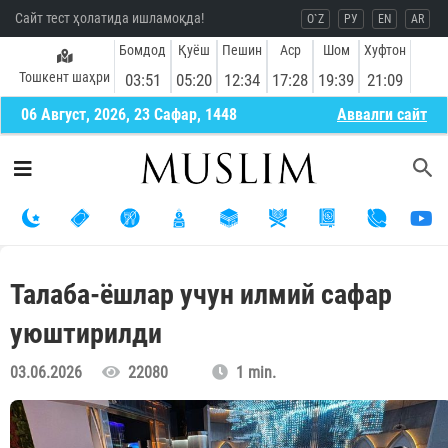
Сайт тест ҳолатида ишламоқда!
O`Z
РУ
EN
AR
Бомдод
Қуёш
Пешин
Аср
Шом
Хуфтон
Тошкент шаҳри
03:51
05:20
12:34
17:28
19:39
21:09
06 Август, 2026, 23 Сафар, 1448
Aввалги сайт
Талаба-ёшлар учун илмий сафар
уюштирилди
03.06.2026
22080
1 min.