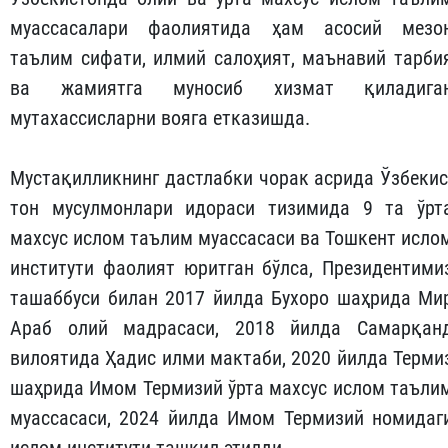
муассасалари фаолиятида ҳам асосий мезо
таълим сифати, илмий салоҳият, маънавий тарби
ва жамиятга муносиб хизмат қиладига
мутахассисларни вояга етказишда.
Мустақилликнинг дастлабки чорак асрида Ўзбекис
тон мусулмонлари идораси тизимида 9 та ўрт
махсус ислом таълим муассасаси ва Тошкент исло
институти фаолият юритган бўлса, Президентими
ташаббуси билан 2017 йилда Бухоро шаҳрида Ми
Араб олий мад­расаси, 2018 йилда Самарқан
вилоятида Ҳадис илми мактаби, 2020 йилда Терми
шаҳрида Имом Термизий ўрта махсус ислом таъли
муассасаси, 2024 йилда Имом Термизий номидаг