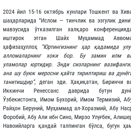
2024 йил 15-16 октябрь кунлари Тошкент ва Хив
шаҳарларида “Ислом — тинчлик ва эзгулик дини
мавзусида ўтказилган халқаро конференцияд
иштирок этган Шайх Муҳаммад Аввом
ҳафизаҳуллоҳ
“
Юртингизнинг
ҳар
қадамида
улу
алломаларнинг
хоки
бор
.
Бу
замин
илм
в
уламолар
юртидир
.
Энди
сизларнинг
вазифанги
ана
шу
буюк
мерос
ни
қайта
тирилтириш
ва
дунёг
танитишдир
”,
деган эди. Ҳақиқатан, Биринчи в
Иккинчи Ренессанс даврида бутун дун
Ўзбекистонга, Имом Бухорий, Имом Термизий, Аб
Райҳон Беруний, Муҳаммад ал-Хоразмий, Абу Нас
Форобий, Абу Али ибн Сино, Мирзо Улуғбек, Алише
Навоийларга қандай талпинган бўлса, бугун ҳа