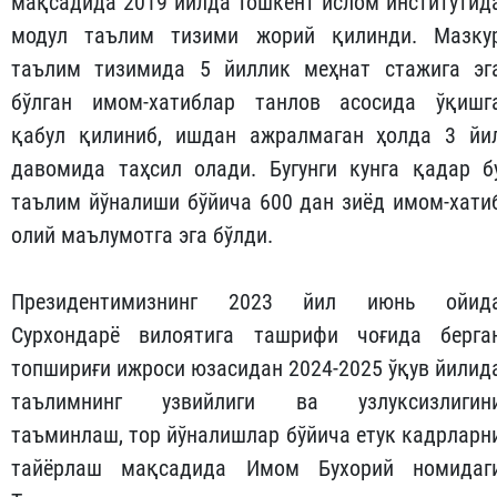
мақсадида 2019 йилда Тошкент ислом инс­титутид
модул таълим тизими жорий қилинди. Мазку
таълим тизимида 5 йиллик меҳнат стажига эг
бўлган имом-хатиблар танлов асосида ўқишг
қабул қилиниб, ишдан ажралмаган ҳолда 3 йи
давомида таҳсил олади. Бугунги кунга қадар б
таълим йўналиши бўйича 600 дан зиёд имом-хати
олий маълумотга эга бўлди.
Президентимизнинг 2023 йил июнь ойид
Сурхондарё вилоятига ташрифи чоғида берга
топшириғи ижроси юзасидан 2024-2025 ўқув йилид
таълимнинг узвийлиги ва узлуксизлигин
таъминлаш, тор йўналишлар бўйича етук кадрларн
тайёрлаш мақсадида Имом Бухорий номидаг