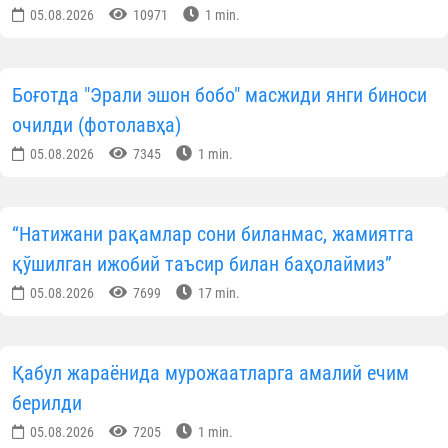
талабаси) —
(15 пора ҳифзи)
.
Аллоҳ таоло нуфузли мусобақада иштирок этадига
вакилларимизга улкан муваффақиятлар ато этсин!
Ўзбекистон мусулмонлари идорас
Матбуот хизмат
Дунё янгиликлари
МАЪЛУМОТНИ ИЖТИМОИЙ ТАРМОҚЛАРДА УЛАШИНГ