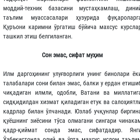
моддий-техник базасини мустаҳкамлаш, дини
таълим муассасалари ҳузурида фуқароларг
Қуръони каримни ўргатиш бўйича махсус курсла
ташкил этиш белгиланган.
Сон
эмас
,
сифат
муҳим
Илм даргоҳининг улуғворлиги унинг бинолари ёк
талабалари сони билан эмас, балки у ердан етиши
чиқадиган илмли, одобли, Ватани ва миллатиг
сидқидилдан хизмат қиладиган етук ва салоҳиятл
кадрлар билан ўлчанади. Юзлаб учқунлар биргин
қуёшнинг зиёсини тўса олмагани сингари чинака
қадр-қиймат сонда эмас, сифатдадир. Янг
Ўзбекистонда олий ва ўрта махсус ислом таъли