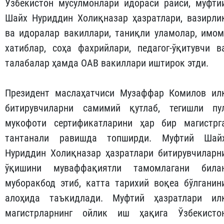
Ўзбекистон мусулмонлари идораси раиси, муфти
Шайх Нуриддин Холиқназар ҳазратлари, вазирли
ва идоралар вакиллари, таниқли уламолар, имом
хатиблар, соҳа фахрийлари, педагог-ўқитувчи в
талабалар ҳамда ОАВ вакиллари иштирок этди.
Президент маслаҳатчиси Музаффар Комилов ил
битирувчиларни самимий қутлаб, тегишли пу
мукофоти сертификатларини ҳар бир магистрг
тантанали равишда топширди. Муфтий Шай
Нуриддин Холиқназар ҳазратлари битирувчиларн
ўқишини муваффақиятли тамомлагани била
муборакбод этиб, катта тарихий воқеа бўлганин
алоҳида таъкидлади. Муфтий ҳазратлари ил
магистрларнинг ойлик иш ҳақига Ўзбекисто