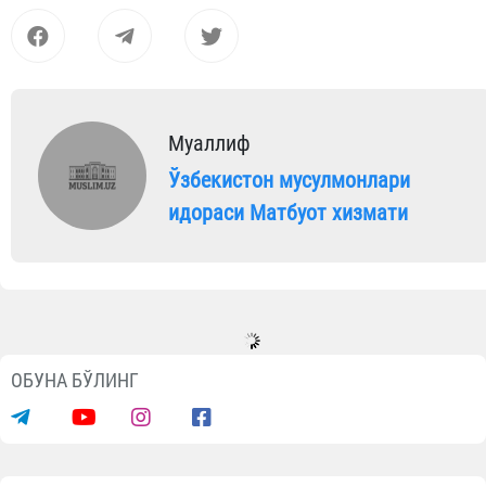
Муаллиф
Ўзбекистон мусулмонлари
идораси Матбуот хизмати
Янгиликлар
Ўзбекистон вакиллари Саудия
Арабистонидаги Қуръон