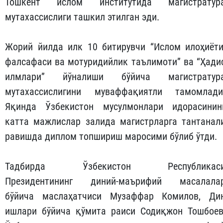
Тошкент ислом институтида магистратур
мутахассислиги ташкил этилган эди.
Жорий йилда илк 10 битирувчи “Ислом илоҳиёти
фалсафаси ва мотуридийлик таълимоти” ва “Ҳади
илмлари” йўналиши бўйича магистратур
мутахассислигини муваффақиятли тамомлади
Яқинда Ўзбекистон мусулмонлари идорасинин
катта мажлислар залида магистрларга тантанал
равишда диплом топшириш маросими бўлиб ўтди.
Тадбирда Ўзбекистон Республикас
Президентининг диний-маърифий масалала
бўйича маслаҳатчиси Музаффар Комилов, Ди
ишлари бўйича қўмита раиси Содиқжон Тошбоев