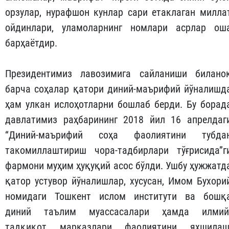
орзулар, нурафшон кунлар сари етаклаган милла
ойдинлари, уламоларнинг номлари асрлар ош
барҳаётдир.
Президентимиз лавозимига сайланиши билано
барча соҳалар қатори диний-маърифий йўналишд
ҳам улкан ислоҳотларни бошлаб берди. Бу борад
давлатимиз раҳбарининг 2018 йил 16 апрелдаг
“Диний-маърифий соҳа фаолиятини тубда
такомиллаштириш чора-тадбирлари тўғрисида”г
фармони муҳим ҳуқуқий асос бўлди. Ушбу ҳужжатд
қатор устувор йўналишлар, хусусан, Имом Бухори
номидаги Тошкент ислом институти ва бошқ
диний таълим муассасалари ҳамда илмий
тадқиқот марказлари фаолиятини яхшилаш