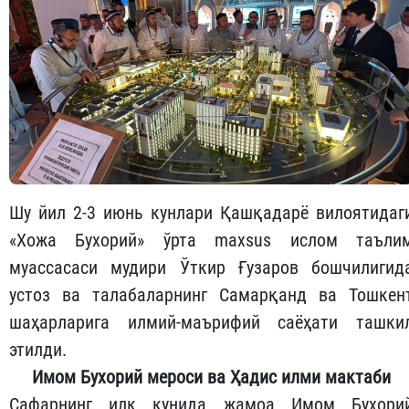
Шу йил 2-3 июнь кунлари Қашқадарё вилоятидаг
«Хожа Бухорий» ўрта maxsus ислом таъли
муассасаси мудири Ўткир Ғузаров бошчилигид
устоз ва талабаларнинг Самарқанд ва Тошкен
шаҳарларига илмий-маърифий саёҳати ташки
этилди.
Имом Бухорий мероси ва Ҳадис илми мактаби
Сафарнинг илк кунида жамоа Имом Бухори