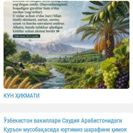
мусобақасида юртимиз шарафини
ҳимоя қилади
06.08.2026
2721
1 min.
Жорий йилнинг
6-19 август
кунлари Макка
мукаррамадаги Масжидул-Ҳарамда ўтказиладига
Подшоҳ Абдулазиз номидаги
46-халқаро Қуръо
мусобақасида
ўзбекистонлик иқтидорли қори в
қорияларимиз иштирок этади.
Шу муносабат билан бугун Ўзбекисто
мусулмонлари идорасида халқаро Қуръо
мусобақаси иштирокчилари билан учрашув бўли
ўтди. Унда диний таълим муассасаларидан сарала