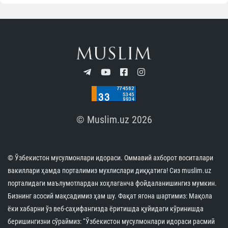
Муаллиф
Ўзбекистон мусулмонлари идораси
Матбуот хизмати
ОБУНА БЎЛИНГ