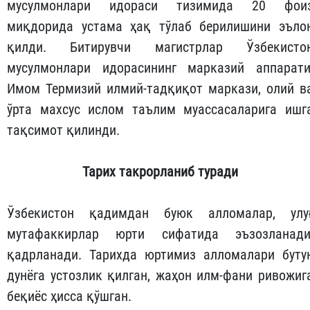
мусулмонлари идораси тизимида 20 фои
миқдорида устама ҳақ тўлаб берилишини эъло
қилди. Битирувчи магистрлар Ўзбекисто
мусулмонлари идорасининг марказий аппарати
Имом Термизий илмий-тадқиқот маркази, олий в
ўрта махсус ислом таълим муассасаларига ишг
тақсимот қилинди.
Тарих
такрорланиб
туради
Ўзбекистон қадимдан буюк алломалар, улу
мутафаккирлар юрти сифатида эъзозланади
қадрланади. Тарихда юртимиз алломалари буту
дунёга устозлик қилган, жаҳон илм-фани ривожиг
беқиёс ҳисса қўшган.