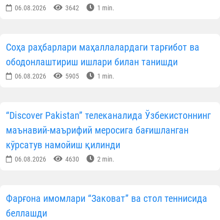
Муҳаммадаброр қори Юнусхонов
(«Мир Араб» ўрт
махсус ислом билим юрти талабаси) —
(Тўли
Қуръон ҳифзи)
;
Муҳаммадамин қори Олимжонов
(«Саййи
Муҳйиддин махдум» ўрта махсус ислом билим юрт
талабаси) —
(15 пора ҳифзи)
.
Аёл қориялар:
Зилолахон Фарҳодова
(Имом Бухорий номидаг
Тошкент ислом институти талабаси) —
(Тўли
Қуръон ҳифзи)
;
Мухтасархон Муҳаммаджонова
(«Хадичаи Кубро
аёл-қизлар ўрта махсус ислом билим юрт