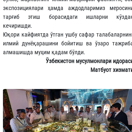
экспозициялари ҳамда аждодларимиз меросин
тарғиб этиш борасидаги ишларни кўзда
кечиришди.
Юқори кайфиятда ўтган ушбу сафар талабаларнин
илмий дунёқарашини бойитиш ва ўзаро тажриб
алмашишда муҳим қадам бўлди.
Ўзбекистон мусулмонлари идорас
Матбуот хизмат