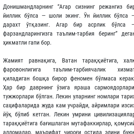
Донишмандларнинг “Агар сизнинг режангиз би
йиллик бўлса — шоли экинг. Ўн йиллик бўлса 
дарахт ўтқазинг. Агар бир асрлик бўлса 
фарзандларингизга таълим-тарбия беринг” дега
ҳикматли гапи бор.
Жамият равнақига, Ватан тараққиётига, хал
фаровонлигига таълим-тарбиячалик хизма
қиладиган бошқа бирор феномен бўлмаса керак
Ҳар бир даврнинг ўзига яраша сармоядорлари
тужжорлари бўлган. Лекин уларнинг номлари тари
саҳифаларида жуда кам учрайди, айримлари изси
йўқ бўлиб кетган. Лекин умрини цивилизация­ла
тараққиётига бағишлаган мутафаккирлар, қомуси
алломалар, маърифат чироғи остида элини бую