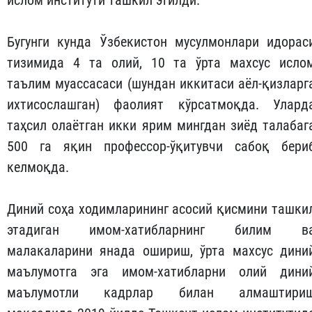
ислом институти ташкил этилди.
Бугунги кунда Ўзбекистон мусулмонлари идорас
тизимида 4 та олий, 10 та ўрта махсус исло
таълим муассасаси (шундан иккитаси аёл-қизларг
ихтисослашган) фаолият кўрсатмоқда. Улард
таҳсил олаётган икки ярим мингдан зиёд талабаг
500 га яқин профессор-ўқитувчи сабоқ бери
келмоқда.
Диний соҳа ходимларининг асосий қисмини ташки
этадиган имом-хатибларнинг билим в
малакаларини янада ошириш, ўрта махсус дини
маълумотга эга имом-хатибларни олий дини
маълумотли кадрлар билан алмаштири