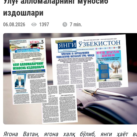
Улуғ алломаларнинг муносиб
издошлари
06.08.2026
1397
7 min.
Ягона Ватан, ягона халқ бўлиб, янги ҳаёт в