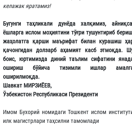
келажак яратамиз!
Бугунги таҳликали дунёда халқимиз, айниқса
ёшларга ислом моҳиятини тўғри тушунтириб бериш
жаҳолатга қарши маърифат билан курашиш ҳа
қачонгидан долзарб аҳамият касб этмоқда. Ш
боис, юртимизда диний таълим сифатини янад
ошириш бўйича тизимли ишлар амалг
оширилмоқда.
Шавкат МИРЗИЁЕВ,
Ўзбекистон Республикаси Президенти
Имом Бухорий номидаги Тошкент ислом институт
илк магистрлари таҳсилни тамомлади