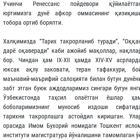
Учинчи Ренессанс пойдевори қўйилаётга
юртимизга дунё афкор оммасининг қизиқиш
тобора ортиб боряпти.
Халқимизда “Тарих такрорланиб туради”, “Оққа
дарё оқаверади” каби ажойиб мақоллар, нақлла
бор. Чиндан ҳам IX-XII ҳамда XIV-XV асрлард
юксак ақлу заковати, теран тафаккури, бо
маънавий-маърифий салоҳияти билан бутун дунён
забт этган буюк аждодларимиз сингари бугун янг
Ўзбекистонда таҳсил олаётган ёшлар ҳа
боболаримизнинг муносиб издоши сифатид
тарихни такрорлашга астойдил киришган. Ула
орасида Имом Бухорий номидаги Тошкент исло
институти магистратура йўналишини тамомлаган ў