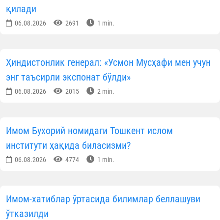
олинган қори ва қорияларга мусобақа тартиб
қоидалари, унда иштирок этиш бўйича зарур йўл
йўриқ ва тавсиялар берилди.
Муҳим янгилик:
2026 йилдан Саудия
Арабистонининг 46-мавсум халқаро Қуръон
мусобақаси тарихида илк бор
аёл-қизлар йўналиши
жорий этилди.
Юртимиз шарафини ҳимоя қиладига
вакилларимиз билан танишинг:
Эркак қорилар: