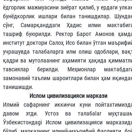
ёдгорлик мажмуасини зиёрат қилиб, у ердаги улка
бунёдкорлик ишлари билан танишдилар. Шунда
сўнг, Самарқанддаги Ҳадис илми мактабиг
ташриф буюрилди. Ректор Барот Амонов ҳамд
институт доктори Салоҳ Исо билан ўтган маърифи
учрашувда талабаларга илм олиш одоблари, вақ
қадри ва мутолаанинг аҳамияти ҳақида қимматл
тавсиялар берилди. Меҳмонлар мактабдаг
замонавий таълим шароитлари билан ҳам яқинда
танишишди.
Ислом цивилизацияси маркази
Илмий сафарнинг иккинчи куни пойтахтимизд
давом этди. Устоз ва талабаlar муҳташа
Ўзбекистондаgi Ислом цивилизацияси марказид
бўлиб, марказнинг илмий-маърифий фаолияти, бо