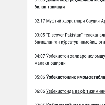
билан танишди
02:17 Муфтий ҳазратлари Саудия А
03:05
“Discover Pakistan” телекан
бағишланган кўрсатув намойиш эт
04:07 Ўзбекистон халқаро исломш
малака оширди
05:06
Ўзбекистонлик имом-хатибл
06:06
Ўзбекистонда вақф тизимин