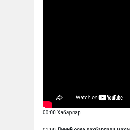
00:00 Хабарлар
01:00
Диний соҳа раҳбарлари маҳа