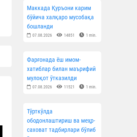
Маккада Қуръони карим
бўйича халқаро мусобақа
бошланди
07.08.2026
14851
1 min.
Фарғонада ёш имом-
хатиблар билан маърифий
мулоқот ўтказилди
07.08.2026
11521
1 min.
Тўрткўлда
ободонлаштириш ва меҳр-
саховат тадбирлари бўлиб