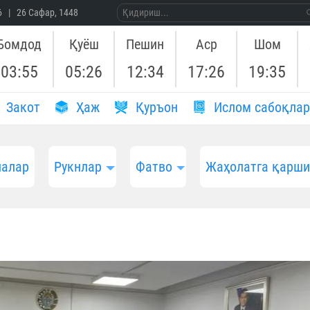
26 | 26 Сафар, 1448
Бомдод
Қуёш
Пешин
Аср
Шом
03:55
05:26
12:34
17:26
19:35
Закот
Ҳаж
Қуръон
Ислом сабоқлар
алар
Рукнлар
Фатво
Жаҳолатга қарш