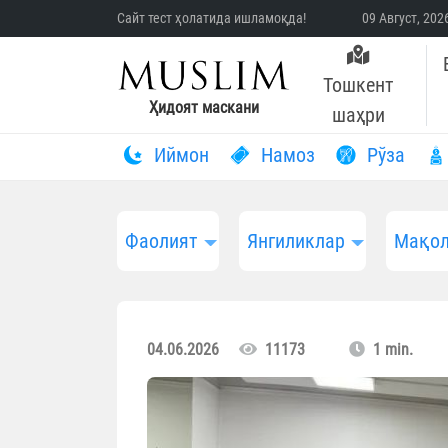
Сайт тест ҳолатида ишламоқда!
09 Август, 20
Тошкент
Ҳидоят маскани
шаҳри
Иймон
Намоз
Рўза
Фаолият
Янгиликлар
Мақол
04.06.2026
11173
1 min.