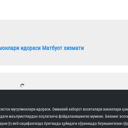
монлари идораси Матбуот хизмати
облари