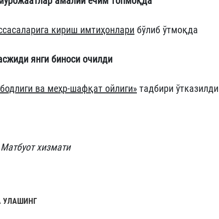
 мурожаатлар амалий ечим топмоқда
ссасаларига кириш имтиҳонлари
бўлиб ўтмоқда
асжиди янги биноси очилди
бодлиги ва меҳр-шафқат ойлиги»
тадбири ўтказилди
 Матбуот хизмати
 УЛАШИНГ