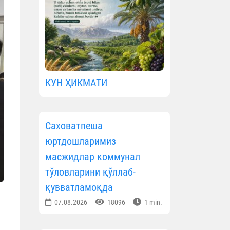
КУН ҲИКМАТИ
Саховатпеша
юртдошларимиз
масжидлар коммунал
тўловларини қўллаб-
қувватламоқда
07.08.2026
18096
1 min.