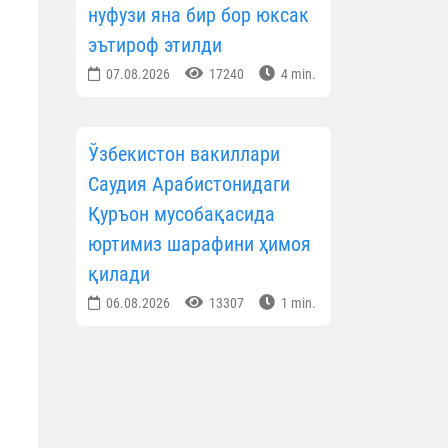
нуфузи яна бир бор юксак
эътироф этилди
07.08.2026
17240
4 min.
Ўзбекистон вакиллари
Саудия Арабистонидаги
Қуръон мусобақасида
юртимиз шарафини ҳимоя
қилади
06.08.2026
13307
1 min.