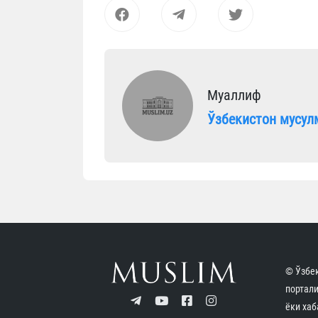
Муаллиф
Ўзбекистон мусул
Мақолалар
Ота-онани ҳурматлаш од
08.08.2026
5012
1 min.