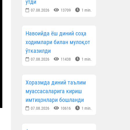
ўтди
07.08.2026
13709
1 min.
Навоийда ёш диний соҳа
ходимлари билан мулоқот
ўтказилди
07.08.2026
11438
1 min.
Хоразмда диний таълим
муассасаларига кириш
имтиҳонлари бошланди
07.08.2026
10616
1 min.