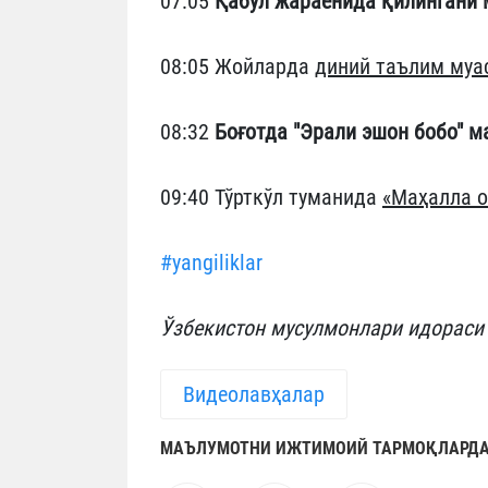
07:05
Қабул жараёнида қилингани
08:05 Жойларда
диний таълим муа
08:32
Боғотда "Эрали эшон бобо" м
09:40 Тўрткўл туманида
«Маҳалла о
#yangiliklar
Ўзбекистон мусулмонлари идораси
Видеолавҳалар
МАЪЛУМОТНИ ИЖТИМОИЙ ТАРМОҚЛАРДА