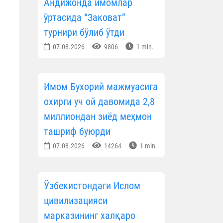
Андижонда имомлар
ўртасида “Заковат”
турнири бўлиб ўтди
07.08.2026
9806
1 min.
Имом Бухорий мажмуасига
охирги уч ой давомида 2,8
миллиондан зиёд меҳмон
ташриф буюрди
07.08.2026
14264
1 min.
Ўзбекистондаги Ислом
цивилизацияси
марказининг халқаро