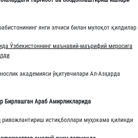
рабистонининг янги элчиси билан мулоқот қилдилар
алида Ўзбекистоннинг маънавий-маърифий меросига
илди
унослик академияси ўқитувчилари Ал-Азҳарда
ар Бирлашган Араб Амирликларида
и
ривожлантириш истиқболлари муҳокама қилинди