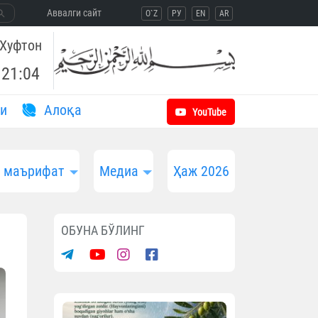
Aввалги сайт
O`Z
РУ
EN
AR
Хуфтон
21:04
и
Aлоқа
YouTube
и маърифат
Медиа
Ҳаж 2026
ОБУНА БЎЛИНГ