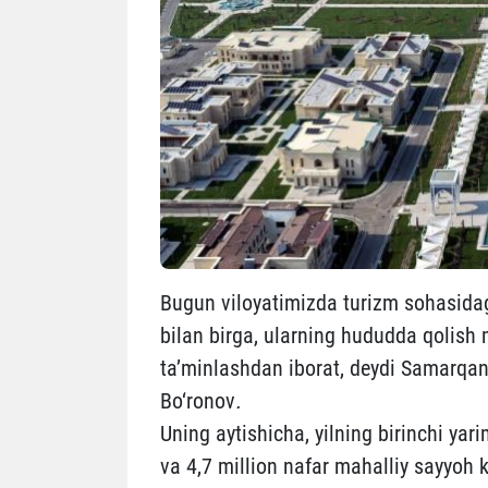
Bugun viloyatimizda turizm sohasidag
bilan birga, ularning hududda qolish m
ta’minlashdan iborat, deydi Samarqand
Bo‘ronov
.
Uning aytishicha, yilning birinchi yar
va 4,7 million nafar mahalliy sayyoh k