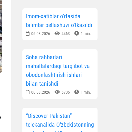
Imom-xatiblar o‘rtasida
bilimlar bellashuvi o‘tkazildi
06.08.2026
4463
1 min.
Soha rahbarlari
mahallalardagi targ‘ibot va
obodonlashtirish ishlari
h
bilan tanishdi
06.08.2026
6706
1 min.
“Discover Pakistan”
y
telekanalida O‘zbekistonning