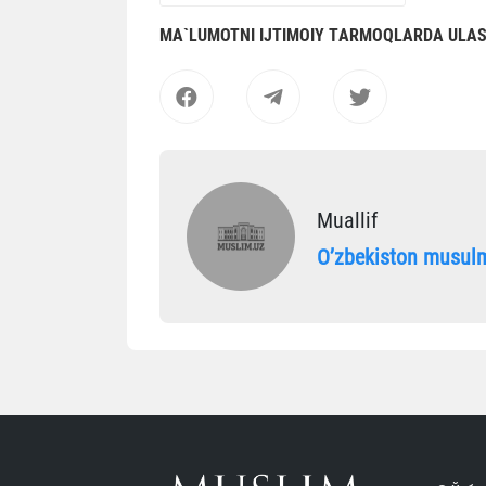
MА`LUMOTNI IJTIMOIY TАRMOQLАRDА ULА
Muallif
Oʼzbekiston musulm
Yangiliklar
O‘zbekistondagi Islom sivi