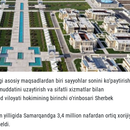
i asosiy maqsadlardan biri sayyohlar sonini ko‘paytiris
uddatini uzaytirish va sifatli xizmatlar bilan
 viloyati hokimining birinchi o‘rinbosari Sherbek
im yilligida Samarqandga 3,4 million nafardan ortiq xoriji
eldi.