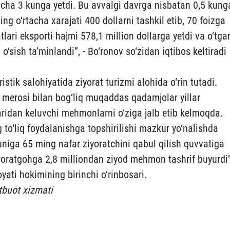
rtacha 3 kunga yetdi. Bu avvalgi davrga nisbatan 0,5 kung
ng o‘rtacha xarajati 400 dollarni tashkil etib, 70 foizga
lari eksporti hajmi 578,1 million dollarga yetdi va o‘tga
o‘sish ta’minlandi”, - Bo‘ronov so‘zidan iqtibos keltiradi
stik salohiyatida ziyorat turizmi alohida o‘rin tutadi.
y merosi bilan bog‘liq muqaddas qadamjolar yillar
idan keluvchi mehmonlarni o‘ziga jalb etib kelmoqda.
to‘liq foydalanishga topshirilishi mazkur yo‘nalishda
niga 65 ming nafar ziyoratchini qabul qilish quvvatiga
yoratgohga 2,8 milliondan ziyod mehmon tashrif buyurdi”
yati hokimining birinchi o‘rinbosari.
tbuot xizmati