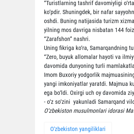
“Turistlarning tashrif davomiyligi o‘
ko‘pdir. Shuningdek, bir nafar sayyohni
oshdi. Buning natijasida turizm xizmat
yilning mos davriga nisbatan 144 foiz 
“Zarafshon” nashri.
Uning fikriga ko‘ra, Samarqandning turi
“Zero, buyuk allomalar hayoti va ilmi
davomida dunyoning turli mamlakatlar
Imom Buxoriy yodgorlik majmuasining 
yangi imkoniyatlar yaratdi. Majmua ku
ega bo‘ldi. Oxirgi uch oy davomida zi
- o‘z so‘zini yakunladi Samarqand vilo
O‘zbekiston musulmonlari idorasi Ma
O'zbekiston yangiliklari