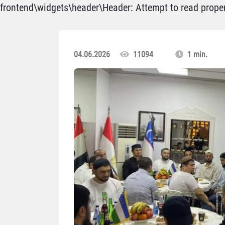
frontend\widgets\header\Header: Attempt to read propert
04.06.2026
11094
1 min.