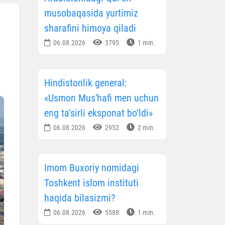
musobaqasida yurtimiz
sharafini himoya qiladi
06.08.2026
3795
1 min.
Hindistonlik general:
«Usmon Mus'hafi men uchun
eng ta’sirli eksponat bo‘ldi»
06.08.2026
2952
2 min.
Imom Buxoriy nomidagi
Toshkent islom instituti
haqida bilasizmi?
06.08.2026
5588
1 min.