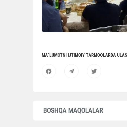
MА`LUMOTNI IJTIMOIY TАRMOQLАRDА ULА
BOSHQA MAQOLALAR