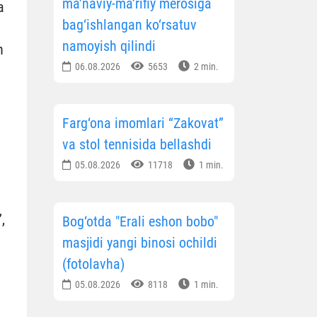
ma’naviy-ma’rifiy merosiga
a
bag‘ishlangan ko‘rsatuv
namoyish qilindi
n
06.08.2026
5653
2 min.
Farg‘ona imomlari “Zakovat”
va stol tennisida bellashdi
05.08.2026
11718
1 min.
,
Bog‘otda "Erali eshon bobo"
masjidi yangi binosi ochildi
(fotolavha)
05.08.2026
8118
1 min.