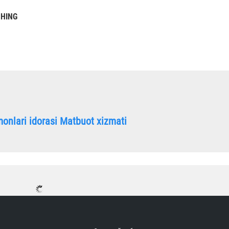
SHING
onlari idorasi Matbuot xizmati
lizatsiyasi markazining xalqaro nufuzi