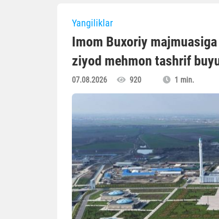
Yangiliklar
Imom Buxoriy majmuasiga o
ziyod mehmon tashrif buyu
07.08.2026
920
1 min.