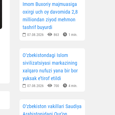
Imom Buxoriy majmuasiga
oxirgi uch oy davomida 2,8
milliondan ziyod mehmon
tashrif buyurdi
07.08.2026
863
1 min.
O‘zbekistondagi Islom
sivilizatsiyasi markazining
xalqaro nufuzi yana bir bor
yuksak e’tirof etildi
07.08.2026
700
4 min.
O‘zbekiston vakillari Saudiya
Arabistonidagi Qur’on