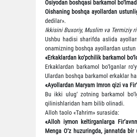
Osiyodan boshqasi barkamol bo‘lmad
Oishaning boshqa ayollardan ustunlig
dedilar».
Ikkisini Buxoriy, Muslim va Termiziy ri
Ushbu hadisi sharifda aslida ayoll
onamizning boshqa ayollardan ustun b
«Erkaklardan ko‘pchilik barkamol bo‘ld
Erkaklardan barkamol bo‘lganlar ro‘y
Ulardan boshqa barkamol erkaklar h
«Ayollardan Maryam Imron qizi va Fir
Bu ikki ulug‘ zotning barkamol bo‘lg
qilinishlaridan ham bilib olinadi.
Alloh taolo «Tahrim» surasida:
«‎Alloh iymon keltirganlarga Fir’avnn
Menga O‘z huzuringda, jannatda bir u