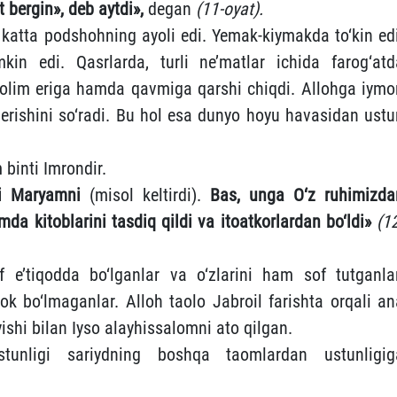
bergin», deb aytdi‎»,
degan
(11-oyat).
g katta podshohning ayoli edi. Yemak-kiymakda to‘kin edi
in edi. Qasrlarda, turli ne’matlar ichida farog‘atd
zolim eriga hamda qavmiga qarshi chiqdi. Allohga iymo
 berishini so‘radi. Bu hol esa dunyo hoyu havasidan ustu
binti Imrondir.
zi Maryamni
‎‎(misol keltirdi).
Bas, unga O‘z ruhimizda
da ‎kitoblarini tasdiq qildi va itoatkorlardan ‎bo‘ldi»
(1
e’tiqodda bo‘lganlar va o‘zlarini ham sof tutganlar
ok bo‘lmaganlar. Alloh taolo Jabroil farishta orqali an
ishi bilan Iyso alayhissalomni ato qilgan.
tunligi sariydning boshqa taomlardan ustunligig