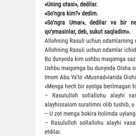
«Uning otasi», dedilar.
«So‘ngra kim?» dedim.
«So‘ngra Umar», dedilar va bir ne
qo‘ymasinlar, deb, sukut saqladim».
Allohning Rasuli uchun odamlarning 
Allohning Rasuli uchun odamlar ichi
Bu dunyoda kim ushbu maqomga sazov
Ushbu maqomga bu dunyoda Oisha onam
Imom Abu Ya’lo «Musnad»larida Oisha 
«Menga hech bir ayolga berilmagan to
– Rasululloh sollallohu alayhi va
alayhissalom suratimni olib tushib, u
– U zot menga bokira holimda uylang
– Rasululloh sollallohu alayhi vas
etdilar.