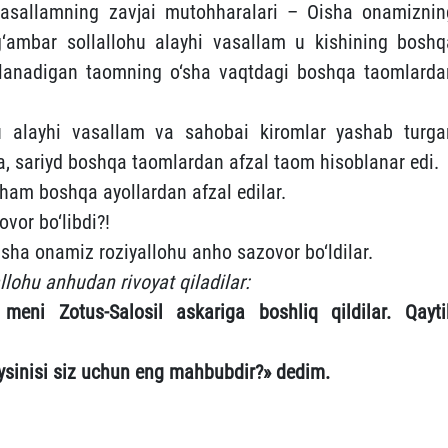
vasallamning zavjai mutohharalari – Oisha onamiznin
g‘ambar sollallohu alayhi vasallam u kishining boshq
omlanadigan taomning o‘sha vaqtdagi boshqa taomlarda
u alayhi vasallam va sahobai kiromlar yashab turga
ra, sariyd boshqa taomlardan afzal taom hisoblanar edi.
ham boshqa ayollardan afzal edilar.
or bo‘libdi?!
a onamiz roziyallohu anho sazovor bo‘ldilar.
llohu anhudan rivoyat qiladilar:
meni Zotus-Salosil askariga boshliq qildilar. Qayti
ysinisi siz uchun eng mahbubdir?» dedim.