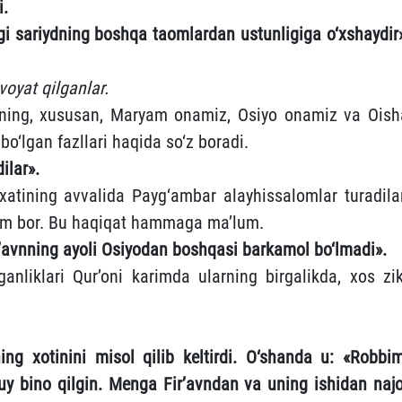
i.
i sariydning boshqa taomlardan ustunligiga o‘xshaydir»
voyat qilganlar.
arning, xususan, Maryam onamiz, Osiyo onamiz va Oish
o‘lgan fazllari haqida so‘z boradi.
ilar».
xatining avvalida Payg‘ambar alayhissalomlar turadilar
am bor. Bu haqiqat hammaga ma’lum.
’avnning ayoli Osiyodan boshqasi barkamol bo‘lmadi».
anliklari Qur’oni karimda ularning birgalikda, xos zik
ing ‎xotinini misol qilib keltirdi. O‘shanda u: ‎‎«Robbi
y ‎bino qilgin. Menga Fir’avndan va uning ishidan ‎najo