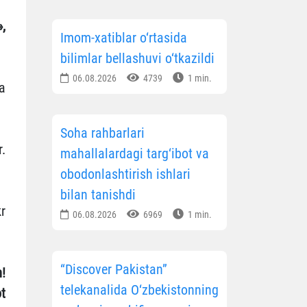
,
Imom-xatiblar o‘rtasida
bilimlar bellashuvi o‘tkazildi
06.08.2026
4739
1 min.
a
Soha rahbarlari
.
mahallalardagi targ‘ibot va
obodonlashtirish ishlari
bilan tanishdi
r
06.08.2026
6969
1 min.
“Discover Pakistan”
m!
telekanalida O‘zbekistonning
t