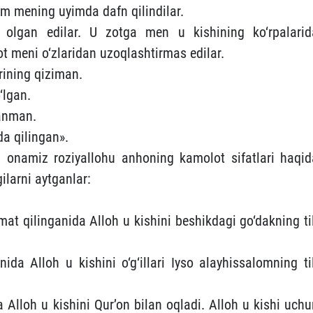
am mening uyimda dafn qilindilar.
 olgan edilar. U zotga men u kishining ko‘rpalarid
ot meni o‘zlaridan uzoqlashtirmas edilar.
rining qiziman.
‘lgan.
ganman.
da qilingan».
a onamiz roziyallohu anhoning kamolot sifatlari haqid
ilarni aytganlar:
at qilinganida Alloh u kishini beshikdagi go‘dakning til
da Alloh u kishini o‘g‘illari Iyso alayhissalomning til
 Alloh u kishini Qur’on bilan oqladi. Alloh u kishi uchu