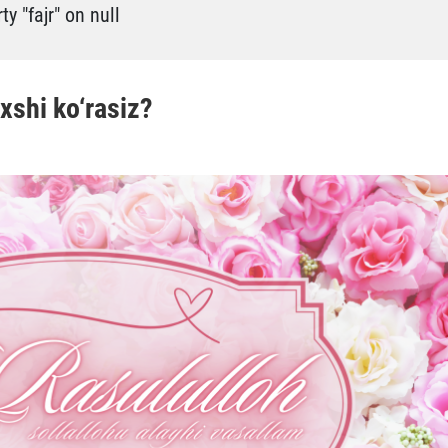
y "fajr" on null
xshi ko‘rasiz?