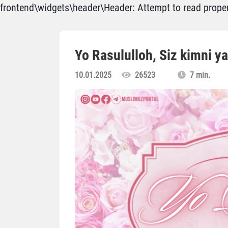
frontend\widgets\header\Header: Attempt to read propert
Yo Rasululloh, Siz kimni ya
10.01.2025
26523
7 min.