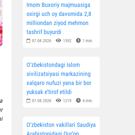
Imom Buxoriy majmuasiga
oxirgi uch oy davomida 2,8
milliondan ziyod mehmon
tashrif buyurdi
07.08.2026
1592
1 min.
O‘zbekistondagi Islom
sivilizatsiyasi markazining
xalqaro nufuzi yana bir bor
yuksak e’tirof etildi
a
07.08.2026
1219
4 min.
r
i
O‘zbekiston vakillari Saudiya
Arabistonidagi Qur’on