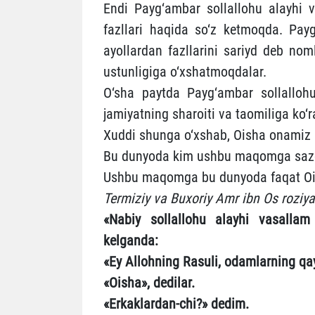
Endi Payg‘ambar sollallohu alayhi 
fazllari haqida so‘z ketmoqda. Pay
ayollardan fazllarini sariyd deb n
ustunligiga o‘xshatmoqdalar.
O‘sha paytda Payg‘ambar sollalloh
jamiyatning sharoiti va taomiliga ko‘
Xuddi shunga o‘xshab, Oisha onamiz 
Bu dunyoda kim ushbu maqomga sazov
Ushbu maqomga bu dunyoda faqat Oish
Termiziy va Buxoriy Amr ibn Os roziya
«Nabiy sollallohu alayhi vasallam 
kelganda:
«Ey Allohning Rasuli, odamlarning qa
«Oisha», dedilar.
«Erkaklardan-chi?» dedim.