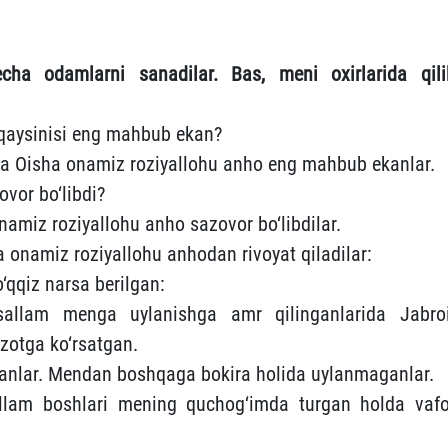
cha odamlarni sanadilar. Bas, meni oxirlarida qili
qaysinisi eng mahbub ekan?
da Oisha onamiz roziyallohu anho eng mahbub ekanlar.
or bo‘libdi?
iz roziyallohu anho sazovor bo‘libdilar.
onamiz roziyallohu anhodan rivoyat qiladilar:
‘qqiz narsa berilgan:
sallam menga uylanishga amr qilinganlarida Jabroi
 zotga ko‘rsatgan.
anlar. Mendan boshqaga bokira holida uylanmaganlar.
allam boshlari mening quchog‘imda turgan holda vafo