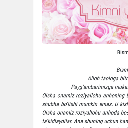
Bism
Bism
Alloh taologa bi
Payg‘ambarimizga mukam
Oisha onamiz roziyallohu anhoning b
shubha bo‘lishi mumkin emas. U kish
Oisha onamiz roziyallohu anhoda bosh
ta’kidlaydilar. Ana shuning uchun ham