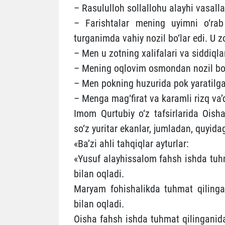
– Rasululloh sollallohu alayhi vasall
– Farishtalar mening uyimni o‘rab
turganimda vahiy nozil bo‘lar edi. U z
– Men u zotning xalifalari va siddiqla
– Mening oqlovim osmondan nozil bo
– Men pokning huzurida pok yaratil
– Menga mag‘firat va karamli rizq va’
Imom Qurtubiy o‘z tafsirlarida Oish
so‘z yuritar ekanlar, jumladan, quyidag
«Ba’zi ahli tahqiqlar ayturlar:
«Yusuf alayhissalom fahsh ishda tuhm
bilan oqladi.
Maryam fohishalikda tuhmat qilingani
bilan oqladi.
Oisha fahsh ishda tuhmat qilinganida