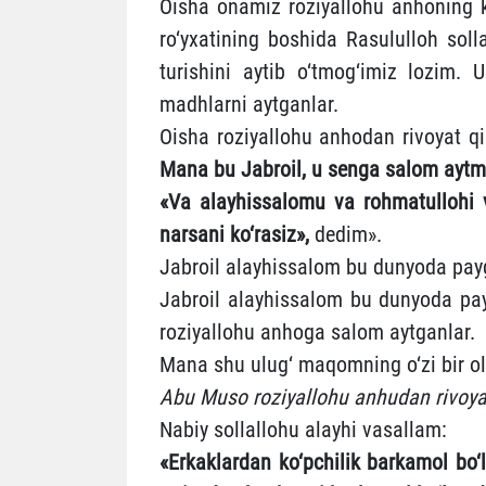
Oisha onamiz roziyallohu anhoning ka
ro‘yxatining boshida Rasululloh soll
turishini aytib o‘tmog‘imiz lozim.
madhlarni aytganlar.
Oisha roziyallohu anhodan rivoyat qi
Mana bu Jabroil, u senga salom ayt
«Va alayhissalomu va rohmatullohi 
narsani ko‘rasiz»,
dedim».
Jabroil alayhissalom bu dunyoda pa
Jabroil alayhissalom bu dunyoda pa
roziyallohu anhoga salom aytganlar.
Mana shu ulug‘ maqomning o‘zi bir ol
Abu Muso roziyallohu anhudan rivoyat
Nabiy sollallohu alayhi vasallam:
«Erkaklardan ko‘pchilik barkamol bo‘