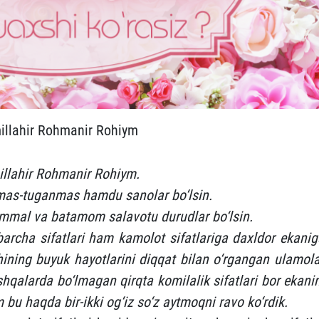
illahir Rohmanir Rohiym
illahir Rohmanir Rohiym.
tmas-tuganmas hamdu sanolar bo‘lsin.
mal va batamom salavotu durudlar bo‘lsin.
archa sifatlari ham kamolot sifatlariga daxldor ekanig
ining buyuk hayotlarini diqqat bilan o‘rgangan ulamola
qalarda bo‘lmagan qirqta komilalik sifatlari bor ekanin
 bu haqda bir-ikki og‘iz so‘z aytmoqni ravo ko‘rdik.