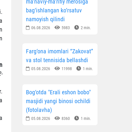
ma’naviy-ma’rifiy merosiga
bag‘ishlangan ko‘rsatuv
.
namoyish qilindi
a
06.08.2026
5983
2 min.
n
n
Farg‘ona imomlari “Zakovat”
va stol tennisida bellashdi
n
05.08.2026
11998
1 min.
2-
.
Bog‘otda "Erali eshon bobo"
a
masjidi yangi binosi ochildi
(fotolavha)
a
05.08.2026
8360
1 min.