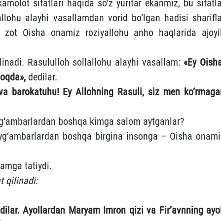
molot sifatlari haqida so‘z yuritar ekanmiz, bu sifatla
allohu alayhi vasallamdan vorid bo‘lgan hadisi sharifla
 U zot Oisha onamiz roziyallohu anho haqlarida ajoyi
linadi. Rasululloh sollallohu alayhi vasallam:
«Ey Oisha
moqda»,
dedilar.
va barokatuhu! Ey Allohning Rasuli, siz men ko‘rmaga
yg‘ambarlardan boshqa kimga salom aytganlar?
yg‘ambarlardan boshqa birgina insonga – Oisha onami
amga tatiydi.
 qilinadi:
ldilar. Ayollardan Maryam Imron qizi va Fir’avnning ayol