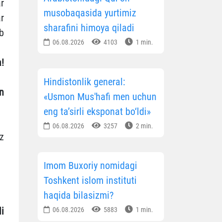
r
musobaqasida yurtimiz
r
sharafini himoya qiladi
b
06.08.2026
4103
1 min.
!
Hindistonlik general:
n
«Usmon Mus'hafi men uchun
eng ta’sirli eksponat bo‘ldi»
06.08.2026
3257
2 min.
z
Imom Buxoriy nomidagi
Toshkent islom instituti
haqida bilasizmi?
i
06.08.2026
5883
1 min.