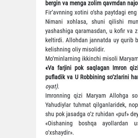
bergin va menga zolim qavmdan najot ‎
Fir’avnning xotini o‘sha paytdagi en
Nimani xohlasa, shuni qilishi mumk
yashashiga qaramasdan, u kofir va 
keltirdi. Allohdan jannatda uy qurib
kelishning oliy misolidir.
Mo‘minlarning ikkinchi misoli Maryam 
«Va farjini pok saqlagan Imron qi
‎pufladik va U Robbining so‘zlarini ham
oyat).
Imronning qizi Maryam Allohga sof 
Yahudiylar tuhmat qilganlaridek, nop
shu pok jasadga o‘z ruhidan «puf» dey
«Oishaning boshqa ayollardan us
o‘xshaydir».