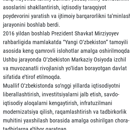
asoslarini shakllantirish, iqtisodiy taraqqiyot
poydevorini yaratish va ijtimoiy barqarorlikni ta’minlas
jarayonini boshlab berdi.
2016 yildan boshlab Prezident Shavkat Mirziyoyev
rahbarligida mamlakatda “Yangi O‘zbekiston” tamoyili
asosida keng qamrovli islohotlar amalga oshirilmoqda
Ushbu jarayonda O‘zbekiston Markaziy Osiyoda izchil
va muvozanatli rivojlanish yo‘lidan borayotgan davlat
sifatida e’tirof etilmoqda.
Muallif O‘zbekistonda so‘nggi yillarda iqtisodiyotni
liberallashtirish, investitsiyalarni jalb etish, savdo-
iqtisodiy aloqalarni kengaytirish, infratuzilmani
modernizatsiya qilish, raqamlashtirish va tadbirkorlik
muhitini yaxshilash borasida amalga oshirilgan chora-
tadbirlarga e’tibor qaratgan.