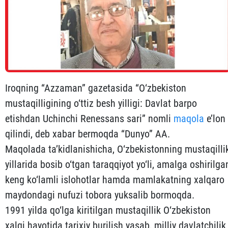
Iroqning “Azzaman” gazetasida “O‘zbekiston
mustaqilligining o‘ttiz besh yilligi: Davlat barpo
etishdan Uchinchi Renessans sari” nomli
maqola
e’lon
qilindi, deb xabar bermoqda “Dunyo” AA.
Maqolada ta’kidlanishicha, O‘zbekistonning mustaqilli
yillarida bosib o‘tgan taraqqiyot yo‘li, amalga oshirilga
keng ko‘lamli islohotlar hamda mamlakatning xalqaro
maydondagi nufuzi tobora yuksalib bormoqda.
1991 yilda qo‘lga kiritilgan mustaqillik O‘zbekiston
xalqi hayotida tarixiy burilish yasab, milliy davlatchilik