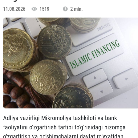
11.08.2026
1519
2 min.
Adliya vazirligi Mikromoliya tashkiloti va bank
faoliyatini o‘zgartirish tartibi to‘g‘risidagi nizomga
o‘zgartirish va qo‘shimchalarni davlat ro‘yxatidan