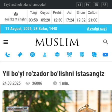
Sayt test holatida ishlamoqda!
ЎЗ
РУ
EN
AR
Tong
Quyosh
Peshin
Asr
Shom
Xufton
Toshkent shahri
03:58
05:28
12:30
17:24
19:32
21:00
11 Avgust, 2026, 28 Safar, 1448
Avvalgi sayt
Yil bo‘yi ro‘zador bo‘lishni istasangiz
24.03.2025
36086
1 min.