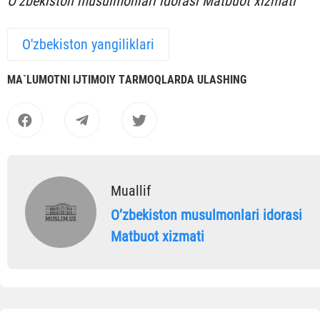
O‘zbekiston musulmonlari idorasi Matbuot xizmati
O'zbekiston yangiliklari
MА`LUMOTNI IJTIMOIY TАRMOQLАRDА ULАSHING
Muallif
Oʼzbekiston musulmonlari idorasi
Matbuot xizmati