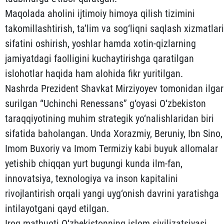
Maqolada aholini ijtimoiy himoya qilish tizimini
takomillashtirish, ta’lim va sog‘liqni saqlash xizmatlari
sifatini oshirish, yoshlar hamda xotin-qizlarning
jamiyatdagi faolligini kuchaytirishga qaratilgan
islohotlar haqida ham alohida fikr yuritilgan.
Nashrda Prezident Shavkat Mirziyoyev tomonidan ilgar
surilgan “Uchinchi Renessans” g‘oyasi O‘zbekiston
taraqqiyotining muhim strategik yo‘nalishlaridan biri
sifatida baholangan. Unda Xorazmiy, Beruniy, Ibn Sino,
Imom Buxoriy va Imom Termiziy kabi buyuk allomalar
yetishib chiqqan yurt bugungi kunda ilm-fan,
innovatsiya, texnologiya va inson kapitalini
rivojlantirish orqali yangi uyg‘onish davrini yaratishga
intilayotgani qayd etilgan.
Iroq matbuoti O‘zbekistonning islom sivilizatsiyasi