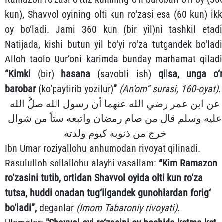
kun), Shavvol oyining olti kun ro‘zasi esa (60 kun) ikk
oy bo‘ladi. Jami 360 kun (bir yil)ni tashkil etadi
Natijada, kishi butun yil bo‘yi ro‘za tutgandek bo‘ladi
Alloh taolo Qur’oni karimda bunday marhamat qiladi
“Kimki
(bir)
hasana
(savobli ish)
qilsa, unga o‘
barobar
(ko‘paytirib yozilur)
”
(An’om” surasi, 160-oyat).
عن ابن عمر رضي الله عنهما أن رسول الله صلَّ الله
عليه وسلم قال من صام رمضان واتبعه ستاً من شوال
خرج من ذنوبه كيوم ولدته
Ibn Umar roziyallohu anhumodan rivoyat qilinadi.
Rasululloh sollallohu alayhi vasallam:
“Kim Ramazon
ro‘zasini tutib, ortidan Shavvol oyida olti kun ro‘za
tutsa, huddi onadan tug‘ilgandek gunohlardan forig‘
bo‘ladi”,
deganlar
(
Imom
Tabaroniy rivoyati).