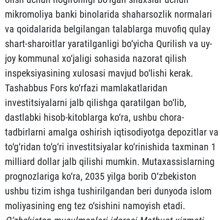
mikromoliya banki binolarida shaharsozlik normalari
va qoidalarida belgilangan talablarga muvofiq qulay
shart-sharoitlar yaratilganligi bo‘yicha Qurilish va uy-
joy kommunal xo‘jaligi sohasida nazorat qilish
inspeksiyasining xulosasi mavjud bo‘lishi kerak.
Tashabbus Fors ko‘rfazi mamlakatlaridan
investitsiyalarni jalb qilishga qaratilgan bo‘lib,
dastlabki hisob-kitoblarga ko‘ra, ushbu chora-
tadbirlarni amalga oshirish iqtisodiyotga depozitlar va
to‘g‘ridan to‘g‘ri investitsiyalar ko‘rinishida taxminan 1
milliard dollar jalb qilishi mumkin. Mutaxassislarning
prognozlariga ko‘ra, 2035 yilga borib O‘zbekiston
ushbu tizim ishga tushirilgandan beri dunyoda islom
moliyasining eng tez o‘sishini namoyish etadi.