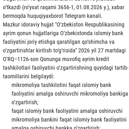
o‘tkazdi (ro‘yxat raqami 3656-1, 01.08.2026 y.), xabar
bermoqda huquqiyaxborot Telegram kanali.
Mazkur idoraviy hujjat "O‘zbekiston Respublikasining
ayrim qonun hujjatlariga O‘zbekistonda islomiy bank
faoliyatini joriy etishga qaratilgan qo‘shimcha va
o‘zgartirishlar kiritish to‘g‘risida" 2026 yil 27 martdagi
O‘RQ–1126-son Qonunga muvofiq ayrim kredit
tashkilotlari faoliyatini o‘zgartirishning quyidagi tartib-
taomillarini belgilaydi:
mikromoliya tashkilotini faqat islomiy bank
faoliyatini amalga oshiruvchi mikromoliya bankiga
o‘zgartirish;
faqat islomiy bank faoliyatini amalga oshiruvchi
mikromoliya bankini faqat islomiy bank faoliyatini
amalga oshiruvchi bankka o‘zgartirish;