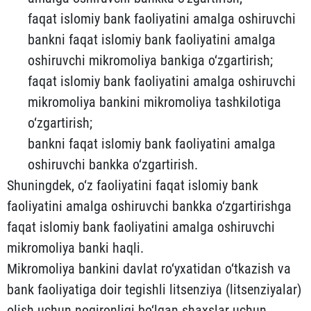
faqat islomiy bank faoliyatini amalga oshiruvchi
bankni faqat islomiy bank faoliyatini amalga
oshiruvchi mikromoliya bankiga o‘zgartirish;
faqat islomiy bank faoliyatini amalga oshiruvchi
mikromoliya bankini mikromoliya tashkilotiga
o‘zgartirish;
bankni faqat islomiy bank faoliyatini amalga
oshiruvchi bankka o‘zgartirish.
Shuningdek, o‘z faoliyatini faqat islomiy bank
faoliyatini amalga oshiruvchi bankka o‘zgartirishga
faqat islomiy bank faoliyatini amalga oshiruvchi
mikromoliya banki haqli.
Mikromoliya bankini davlat ro‘yxatidan o‘tkazish va
bank faoliyatiga doir tegishli litsenziya (litsenziyalar)
olish uchun nogironligi bo‘lgan shaxslar uchun