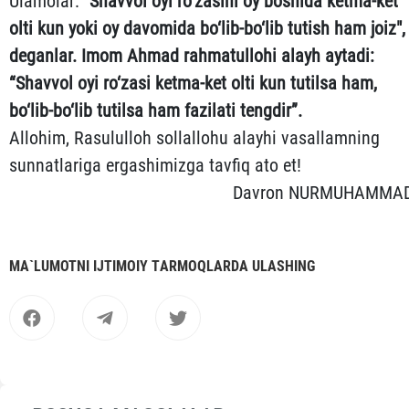
Ulamolar:
"Shavvol oyi ro‘zasini oy boshida ketma-ket
olti kun yoki oy davomida bo‘lib-bo‘lib tutish ham joiz",
deganlar. Imom Ahmad rahmatullohi alayh aytadi:
“Shavvol oyi ro‘zasi ketma-ket olti kun tutilsa ham,
bo‘lib-bo‘lib tutilsa ham fazilati tengdir”.
Allohim, Rasululloh sollallohu alayhi vasallamning
sunnatlariga ergashimizga tavfiq ato et!
Davron NURMUHAMMA
MА`LUMOTNI IJTIMOIY TАRMOQLАRDА ULАSHING