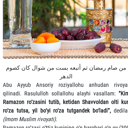
من صام رمضان ثم أتبعه بست من شوال كان كصوم
الدهر
Abu Ayyub Ansoriy roziyallohu anhudan rivoya
qilinadi. Rasululloh sollallohu alayhi vasallam:
“Ki
Ramazon ro‘zasini tutib, ketidan Shavvoldan olti ku
ro‘za tutsa, yil bo‘yi ro‘za tutgandek bo‘ladi”,
dedila
(Imom Muslim rivoyati).
Ramazon ro‘zasi o‘ttiz kunining o‘n barobari o‘n oy (30