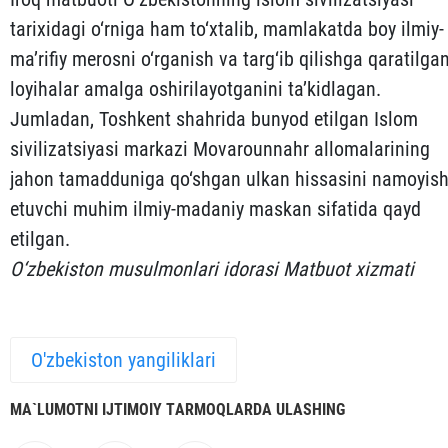
tarixidagi o‘rniga ham to‘xtalib, mamlakatda boy ilmiy-
ma’rifiy merosni o‘rganish va targ‘ib qilishga qaratilga
loyihalar amalga oshirilayotganini ta’kidlagan.
Jumladan, Toshkent shahrida bunyod etilgan Islom
sivilizatsiyasi markazi Movarounnahr allomalarining
jahon tamadduniga qo‘shgan ulkan hissasini namoyis
etuvchi muhim ilmiy-madaniy maskan sifatida qayd
etilgan.
O‘zbekiston musulmonlari idorasi Matbuot xizmati
O'zbekiston yangiliklari
MА`LUMOTNI IJTIMOIY TАRMOQLАRDА ULАSHING