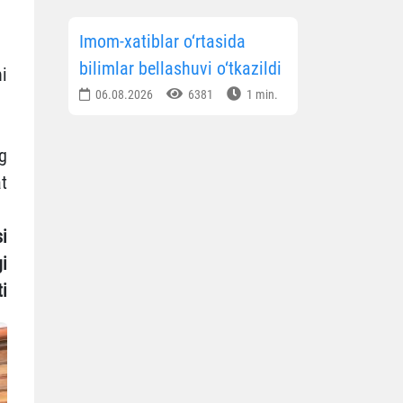
Imom-xatiblar o‘rtasida
bilimlar bellashuvi o‘tkazildi
i
06.08.2026
6381
1 min.
g
t
i
gi
i