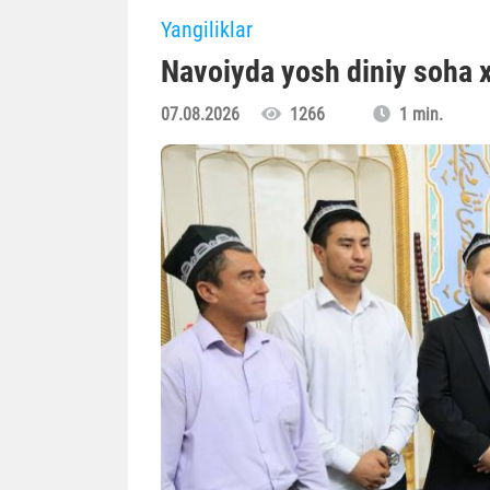
Yangiliklar
Navoiyda yosh diniy soha x
07.08.2026
1266
1 min.