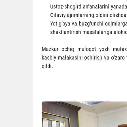
Ustoz-shogird an’analarini yana
Oilaviy ajrimlarning oldini olishda
Yot g‘oya va buzg‘unchi oqimlarga
shakllantirish masalalariga alohida
Mazkur ochiq muloqot yosh mutaxas
kasbiy malakasini oshirish va o‘zaro
qildi.