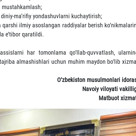
da mustahkamlash;
 diniy-ma’rifiy yondashuvlarni kuchaytirish;
 qarshi ilmiy asoslangan raddiyalar berish ko‘nikmalarin
 e’tibor qaratildi.
sislarni har tomonlama qo‘llab-quvvatlash, ularnin
 tajriba almashishlari uchun muhim maydon bo‘lib xizma
O‘zbekiston musulmonlari idoras
Navoiy viloyati vakilli
Matbuot xizmat