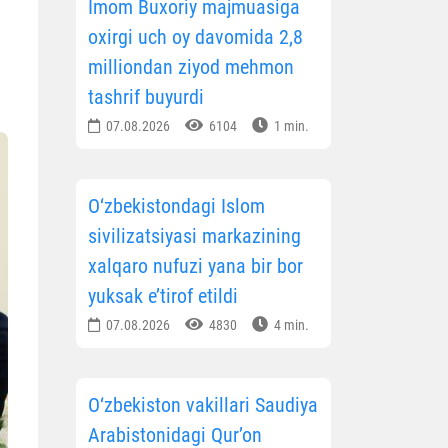
Imom Buxoriy majmuasiga
oxirgi uch oy davomida 2,8
milliondan ziyod mehmon
tashrif buyurdi
07.08.2026
6104
1 min.
O‘zbekistondagi Islom
sivilizatsiyasi markazining
xalqaro nufuzi yana bir bor
yuksak e’tirof etildi
07.08.2026
4830
4 min.
O‘zbekiston vakillari Saudiya
Arabistonidagi Qur’on