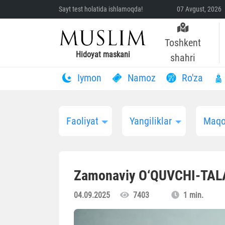
Sayt test holatida ishlamoqda!
07 Avgust, 2026 
Toshkent
Hidoyat maskani
shahri
Iymon
Namoz
Ro'za
Faoliyat
Yangiliklar
Maqo
Zamonaviy O‘QUVCHI-TAL
04.09.2025
7403
1 min.