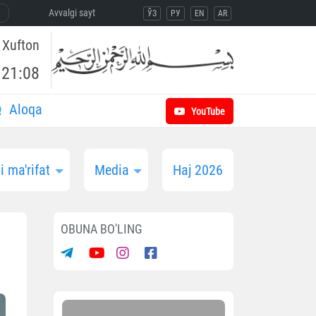
Avvalgi sayt
ЎЗ
РУ
EN
AR
Xufton
21:08
Aloqa
YouTube
 ma'rifat
Media
Haj 2026
OBUNA BO'LING