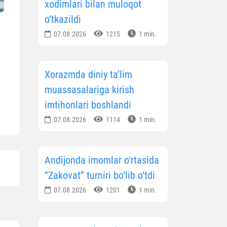
xodimlari bilan muloqot
o‘tkazildi
07.08.2026
1215
1 min.
Xorazmda diniy ta’lim
muassasalariga kirish
imtihonlari boshlandi
07.08.2026
1114
1 min.
Andijonda imomlar o‘rtasida
“Zakovat” turniri bo‘lib o‘tdi
07.08.2026
1201
1 min.