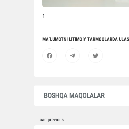
1
MА`LUMOTNI IJTIMOIY TАRMOQLАRDА ULА
BOSHQA MAQOLALAR
Load previous...