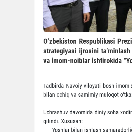
O‘zbekiston Respublikasi Prez
strategiyasi ijrosini ta’minla
va imom-noiblar ishtirokida “Yos
Tadbirda Navoiy viloyati bosh imom-x
bilan ochiq va samimiy muloqot o‘tka
Uchrashuv davomida diniy soha xodim
qilindi. Xususan:
Yoshlar bilan ishlash samaradorlig