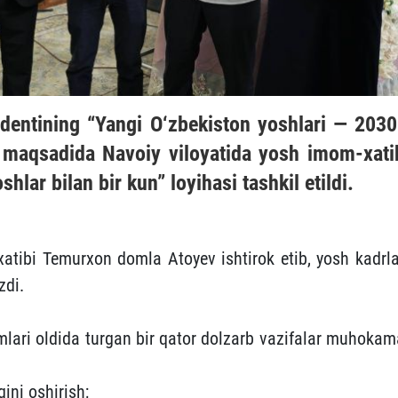
identining “Yangi O‘zbekiston yoshlari — 2030
sh maqsadida Navoiy viloyatida yosh imom-xati
hlar bilan bir kun” loyihasi tashkil etildi.
atibi Temurxon domla Atoyev ishtirok etib, yosh kadrla
zdi.
lari oldida turgan bir qator dolzarb vazifalar muhokam
ini oshirish;