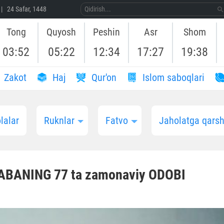
| 24 Safar, 1448
Tong
Quyosh
Peshin
Asr
Shom
03:52
05:22
12:34
17:27
19:38
Zakot
Haj
Qur'on
Islom saboqlari
lalar
Ruknlar
Fatvo
Jaholatga qarshi
ABANING 77 ta zamonaviy ODOBI