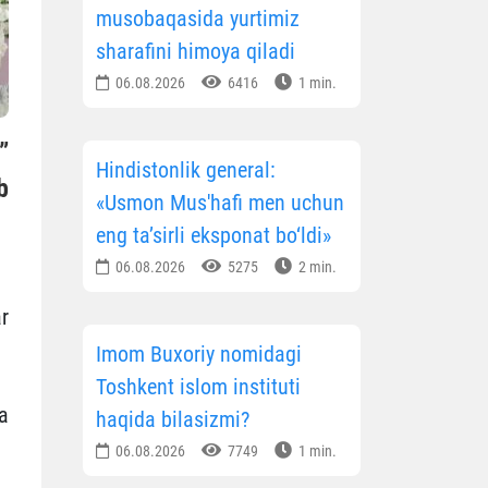
musobaqasida yurtimiz
sharafini himoya qiladi
06.08.2026
6416
1 min.
”
Hindistonlik general:
b
«Usmon Mus'hafi men uchun
eng ta’sirli eksponat bo‘ldi»
06.08.2026
5275
2 min.
r
Imom Buxoriy nomidagi
Toshkent islom instituti
a
haqida bilasizmi?
06.08.2026
7749
1 min.