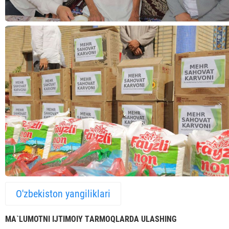
O'zbekiston yangiliklari
MА`LUMOTNI IJTIMOIY TАRMOQLАRDА ULАSHING