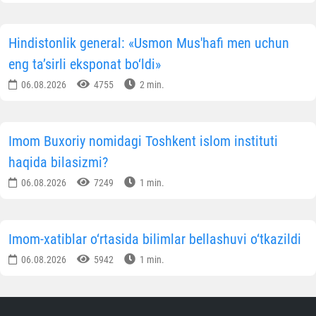
Hindistonlik general: «Usmon Mus'hafi men uchun
eng ta’sirli eksponat bo‘ldi»
06.08.2026
4755
2 min.
Imom Buxoriy nomidagi Toshkent islom instituti
haqida bilasizmi?
06.08.2026
7249
1 min.
Imom-xatiblar o‘rtasida bilimlar bellashuvi o‘tkazildi
06.08.2026
5942
1 min.