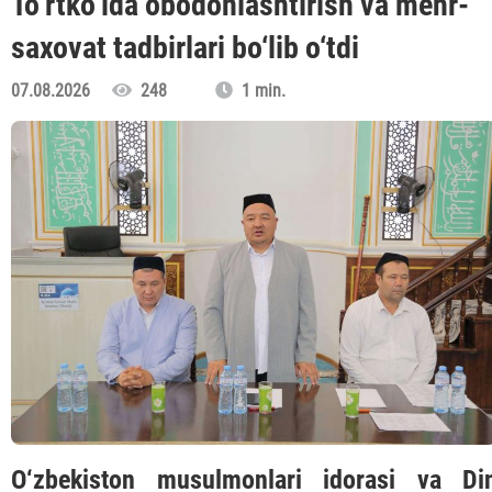
To‘rtko‘lda obodonlashtirish va mehr-
saxovat tadbirlari bo‘lib o‘tdi
07.08.2026
248
1 min.
O‘zbekiston musulmonlari idorasi va Di