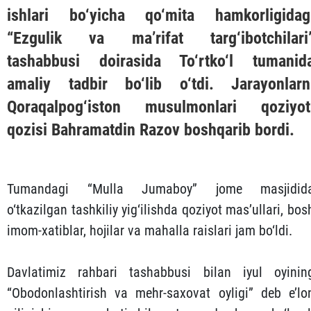
ishlari bo‘yicha qo‘mita hamkorligidag
“Ezgulik va ma’rifat targ‘ibotchilari
tashabbusi doirasida To‘rtko‘l tumanid
amaliy tadbir bo‘lib o‘tdi. Jarayonlarn
Qoraqalpog‘iston musulmonlari qoziyot
qozisi Bahramatdin Razov boshqarib bordi.
Tumandagi “Mulla Jumaboy” jome masjidid
o‘tkazilgan tashkiliy yig‘ilishda qoziyot mas’ullari, bos
imom-xatiblar, hojilar va mahalla raislari jam bo‘ldi.
Davlatimiz rahbari tashabbusi bilan iyul oyinin
“Obodonlashtirish va mehr-saxovat oyligi” deb e’lo