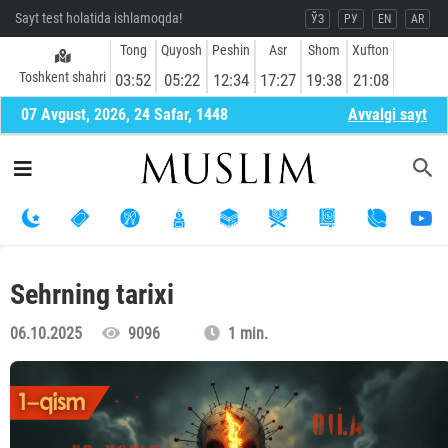
Sayt test holatida ishlamoqda!
ЎЗ
РУ
EN
AR
Tong
Quyosh
Peshin
Asr
Shom
Xufton
Toshkent shahri
03:52
05:22
12:34
17:27
19:38
21:08
07 Avgust, 2026, 24 Safar, 1448
Avvalgi sayt
Sehrning tarixi
06.10.2025
9096
1 min.