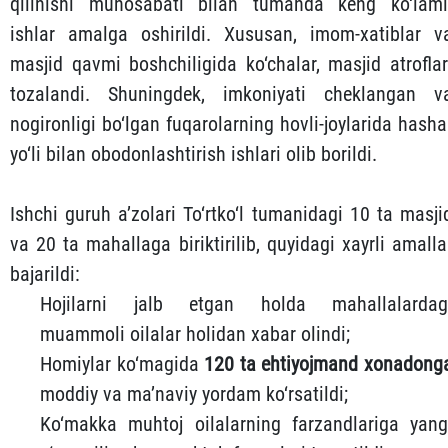
qilinishi munosabati bilan tumanda keng ko‘laml
ishlar amalga oshirildi. Xususan, imom-xatiblar v
masjid qavmi boshchiligida ko‘chalar, masjid atroflar
tozalandi. Shuningdek, imkoniyati cheklangan v
nogironligi bo‘lgan fuqarolarning hovli-joylarida hasha
yo‘li bilan obodonlashtirish ishlari olib borildi.
Ishchi guruh a’zolari To‘rtko‘l tumanidagi 10 ta masji
va 20 ta mahallaga biriktirilib, quyidagi xayrli amalla
bajarildi:
Hojilarni jalb etgan holda mahallalardag
muammoli oilalar holidan xabar olindi;
Homiylar ko‘magida
120 ta ehtiyojmand xonadong
moddiy va ma’naviy yordam ko‘rsatildi;
Ko‘makka muhtoj oilalarning farzandlariga yang