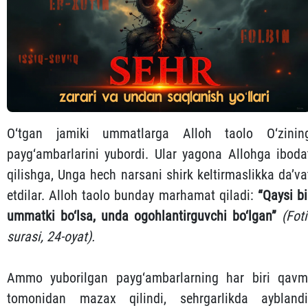
O‘tgan jamiki ummatlarga Alloh taolo O‘zinin
payg‘ambarlarini yubordi. Ular yagona Allohga iboda
qilishga, Unga hech narsani shirk keltirmaslikka da’va
etdilar. Alloh taolo bunday marhamat qiladi:
“Qaysi bi
ummatki bo‘lsa, unda ogohlantirguvchi bo‘lgan”
(Foti
surasi, 24-oyat).
Ammo yuborilgan payg‘ambarlarning har biri qavm
tomonidan mazax qilindi, sehrgarlikda ayblandi