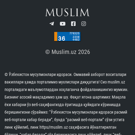
© Muslim.uz 2026
© Ўзбекистон мусулмонлари идораси. Оммавий ахборот воситалари
вакиллари ҳамда порталимиз мухлислари диққатига! Сиз muslim.uz
порталидаги маълумотлардан хоҳлаганча фойдаланишингиз мумкин.
Бизнинг асосий мақсадимиз ҳам шу. Фақат ягона шартимиз: Мақола
ёки хабарни ўз веб-саҳифангизда ёритишда қуйидаги кўринишда
беришингизни сўраймиз: “Ўзбекистон мусулмонлари идораси расмий
веб-портали хабар беради”, бунда “расмий веб-портали” сўзи устига
линк қўйилиб, линк https//muslim.uz саҳифасига йўналтирилган
бўлиши, “хабар беради” сўз бирикмасига линк қўйилиб, линк “веб-