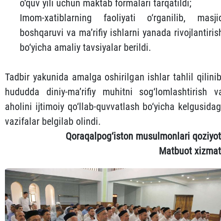
o‘quv yili uchun maktab formalari tarqatildi;
Imom-xatiblarning faoliyati o‘rganilib, masji
boshqaruvi va ma’rifiy ishlarni yanada rivojlantiris
bo‘yicha amaliy tavsiyalar berildi.
Tadbir yakunida amalga oshirilgan ishlar tahlil qilinib
hududda diniy-ma’rifiy muhitni sog‘lomlashtirish v
aholini ijtimoiy qo‘llab-quvvatlash bo‘yicha kelgusidag
vazifalar belgilab olindi.
Qoraqalpog‘iston musulmonlari qoziyot
Matbuot xizmat