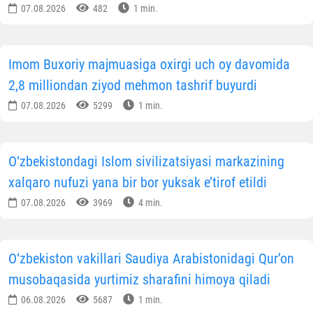
07.08.2026
482
1 min.
Imom Buxoriy majmuasiga oxirgi uch oy davomida
2,8 milliondan ziyod mehmon tashrif buyurdi
07.08.2026
5299
1 min.
O‘zbekistondagi Islom sivilizatsiyasi markazining
xalqaro nufuzi yana bir bor yuksak e’tirof etildi
07.08.2026
3969
4 min.
O‘zbekiston vakillari Saudiya Arabistonidagi Qur’on
musobaqasida yurtimiz sharafini himoya qiladi
06.08.2026
5687
1 min.