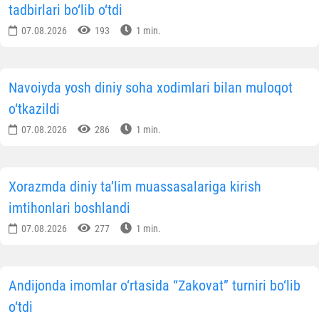
tadbirlari bo‘lib o‘tdi
07.08.2026
193
1 min.
Navoiyda yosh diniy soha xodimlari bilan muloqot
o‘tkazildi
07.08.2026
286
1 min.
Xorazmda diniy ta’lim muassasalariga kirish
imtihonlari boshlandi
07.08.2026
277
1 min.
Andijonda imomlar o‘rtasida “Zakovat” turniri bo‘lib
o‘tdi