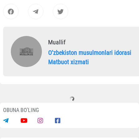
Muallif
Oʼzbekiston musulmonlari idorasi
Matbuot xizmati
OBUNA BO'LING