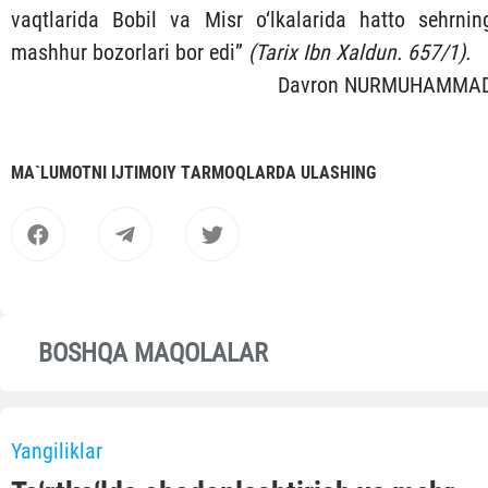
vaqtlarida Bobil va Misr o‘lkalarida hatto sehrnin
mashhur bozorlari bor edi”
(Tarix Ibn Xaldun. 657/1).
Davron NURMUHAMMA
MА`LUMOTNI IJTIMOIY TАRMOQLАRDА ULАSHING
BOSHQA MAQOLALAR
Yangiliklar