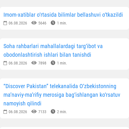
Imom-xatiblar o‘rtasida bilimlar bellashuvi o‘tkazildi
06.08.2026
5646
1 min.
Soha rahbarlari mahallalardagi targ‘ibot va
obodonlashtirish ishlari bilan tanishdi
06.08.2026
7898
1 min.
“Discover Pakistan” telekanalida O‘zbekistonning
ma’naviy-ma’rifiy merosiga bag‘ishlangan ko‘rsatuv
namoyish qilindi
06.08.2026
7133
2 min.