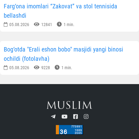
Farg‘ona imomlari “Zakovat” va stol tennisida
bellashdi
05.08.2026
12841
1 min.
Bog‘otda "Erali eshon bobo" masjidi yangi binosi
ochildi (fotolavha)
05.08.2026
9228
1 min.