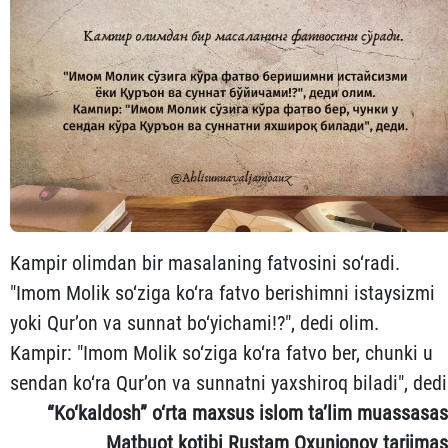
Kampir olimdan bir masalaning fatvosini so‘radi.
"Imom Molik so‘ziga ko‘ra fatvo berishimni istaysizmi
yoki Qur’on va sunnat bo‘yichami!?", dedi olim.
Kampir: "Imom Molik so‘ziga ko‘ra fatvo ber, chunki u
sendan ko‘ra Qur’on va sunnatni yaxshiroq biladi", dedi
“Ko‘kaldosh” o‘rta maxsus islom ta’lim muassasas
Matbuot kotibi Rustam Oxunjonov tarjimas