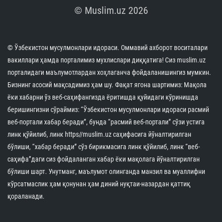
© Muslim.uz 2026
© Ўзбекистон мусулмонлари идораси. Оммавий ахборот воситалари
вакиллари ҳамда порталимиз мухлислари диққатига! Сиз muslim.uz
порталидаги маълумотлардан хоҳлаганча фойдаланишингиз мумкин.
Бизнинг асосий мақсадимиз ҳам шу. Фақат ягона шартимиз: Мақола
ёки хабарни ўз веб-саҳифангизда ёритишда қуйидаги кўринишда
беришингизни сўраймиз: “Ўзбекистон мусулмонлари идораси расмий
веб-портали хабар беради”, бунда “расмий веб-портали” сўзи устига
линк қўйилиб, линк https//muslim.uz саҳифасига йўналтирилган
бўлиши, “хабар беради” сўз бирикмасига линк қўйилиб, линк “веб-
саҳифа”даги сиз фойдаланган хабар ёки мақолага йўналтирилган
бўлиши шарт. Унутманг, маълумот олинганда манзил ва муаллифни
кўрсатмаслик ҳам қонунан ҳам диний нуқтаи-назардан қаттиқ
қораланади.