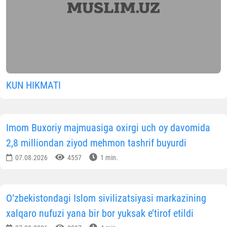
KUN HIKMATI
Imom Buxoriy majmuasiga oxirgi uch oy davomida
2,8 milliondan ziyod mehmon tashrif buyurdi
07.08.2026
4557
1 min.
O‘zbekistondagi Islom sivilizatsiyasi markazining
xalqaro nufuzi yana bir bor yuksak e’tirof etildi