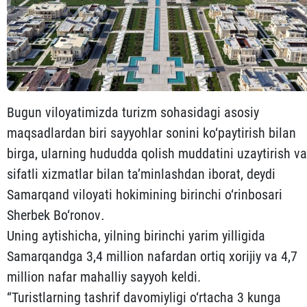
Bugun viloyatimizda turizm sohasidagi asosiy
maqsadlardan biri sayyohlar sonini ko‘paytirish bilan
birga, ularning hududda qolish muddatini uzaytirish va
sifatli xizmatlar bilan ta’minlashdan iborat, deydi
Samarqand viloyati hokimining birinchi o‘rinbosari
Sherbek Bo‘ronov
.
Uning aytishicha, yilning birinchi yarim yilligida
Samarqandga 3,4 million nafardan ortiq xorijiy va 4,7
million nafar mahalliy sayyoh keldi.
“Turistlarning tashrif davomiyligi o‘rtacha 3 kunga