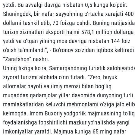
yetdi. Bu avvalgi davrga nisbatan 0,5 kunga ko‘pdir.
Shuningdek, bir nafar sayyohning o‘rtacha xarajati 400
dollarni tashkil etib, 70 foizga oshdi. Buning natijasida
turizm xizmatlari eksporti hajmi 578,1 million dollarga
yetdi va o‘tgan yilning mos davriga nisbatan 144 foiz
o‘sish ta’minlandi”, - Bo‘ronov so‘zidan iqtibos keltiradi
“Zarafshon” nashri.
Uning fikriga ko‘ra, Samarqandning turistik salohiyatid
ziyorat turizmi alohida o‘rin tutadi. “Zero, buyuk
allomalar hayoti va ilmiy merosi bilan bog‘liq
muqaddas qadamjolar yillar davomida dunyoning turli
mamlakatlaridan keluvchi mehmonlarni o‘ziga jalb etib
kelmoqda. Imom Buxoriy yodgorlik majmuasining to‘liq
foydalanishga topshirilishi mazkur yo‘nalishda yangi
imkoniyatlar yaratdi. Majmua kuniga 65 ming nafar