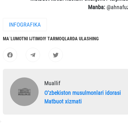
Manba:
@ahnafu
INFOGRAFIKA
MА`LUMOTNI IJTIMOIY TАRMOQLАRDА ULАSHING
Muallif
Oʼzbekiston musulmonlari idorasi
Matbuot xizmati