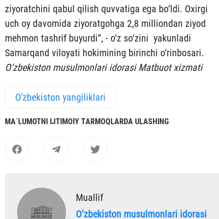
ziyoratchini qabul qilish quvvatiga ega bo‘ldi. Oxirgi
uch oy davomida ziyoratgohga 2,8 milliondan ziyod
mehmon tashrif buyurdi”, - o‘z so‘zini yakunladi
Samarqand viloyati hokimining birinchi o‘rinbosari.
O‘zbekiston musulmonlari idorasi Matbuot xizmati
O'zbekiston yangiliklari
MА`LUMOTNI IJTIMOIY TАRMOQLАRDА ULАSHING
Muallif
Oʼzbekiston musulmonlari idorasi