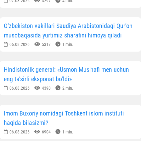
07.08.2026
3297
4 min.
O‘zbekiston vakillari Saudiya Arabistonidagi Qur’on
musobaqasida yurtimiz sharafini himoya qiladi
06.08.2026
5317
1 min.
Hindistonlik general: «Usmon Mus'hafi men uchun
eng ta’sirli eksponat bo‘ldi»
06.08.2026
4390
2 min.
Imom Buxoriy nomidagi Toshkent islom instituti
haqida bilasizmi?
06.08.2026
6904
1 min.