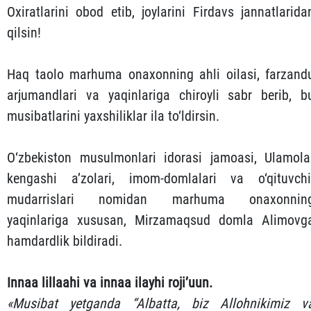
Oxiratlarini obod etib, joylarini Firdavs jannatlarida
qilsin!
Haq taolo marhuma onaxonning ahli oilasi, farzand
arjumandlari va yaqinlariga chiroyli sabr berib, b
musibatlarini yaxshiliklar ila to‘ldirsin.
O‘zbekiston musulmonlari idorasi jamoasi, Ulamola
kengashi a’zolari, imom-domlalari va o‘qituvchi
mudarrislari nomidan marhuma onaxonnin
yaqinlariga xususan, Mirzamaqsud domla Alimovg
hamdardlik bildiradi.
Innaa lillaahi va innaa ilayhi roji’uun.
«Musibat yetganda “Albatta, biz Allohnikimiz v