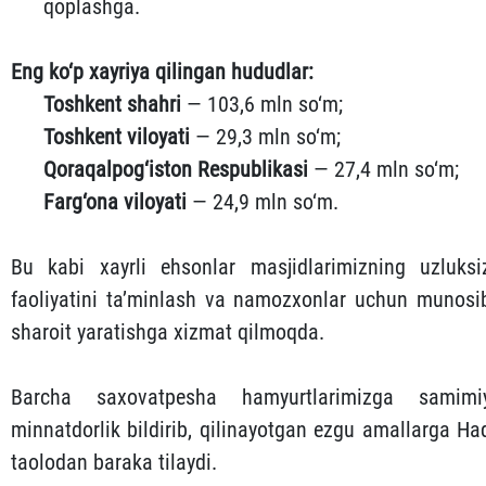
qoplashga.
Eng ko‘p xayriya qilingan hududlar:
Toshkent shahri
— 103,6 mln so‘m;
Toshkent viloyati
— 29,3 mln so‘m;
Qoraqalpog‘iston Respublikasi
— 27,4 mln so‘m;
Farg‘ona viloyati
— 24,9 mln so‘m.
Bu kabi xayrli ehsonlar masjidlarimizning uzluksi
faoliyatini ta’minlash va namozxonlar uchun munosi
sharoit yaratishga xizmat qilmoqda.
Barcha saxovatpesha hamyurtlarimizga samimi
minnatdorlik bildirib, qilinayotgan ezgu amallarga Ha
taolodan baraka tilaydi.