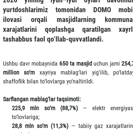
yurtdoshlarimiz tomonidan
DOMO
mobi
ilovasi orqali masjidlarning kommuna
xarajatlarini qoplashga qaratilgan xayrl
tashabbus faol qo‘llab-quvvatlandi.
Ushbu davr mobaynida
650 ta masjid
uchun jami
254,
million so‘m
xayriya mablag‘lari yig‘ilib, po‘latda
shaffoflik bilan to‘lovlarga yo‘naltirildi.
Sarflangan mablag‘lar taqsimoti:
225,9 mln so‘m (88,7%)
— elektr energiyas
to‘lovlariga;
28,8 mln so‘m (11,3%)
— tabiiy gaz xarajatlarin