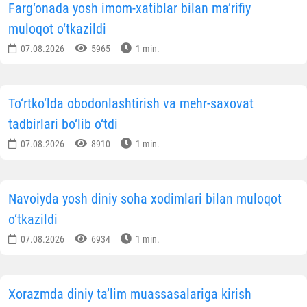
Farg‘onada yosh imom-xatiblar bilan ma’rifiy
muloqot o‘tkazildi
07.08.2026
5965
1 min.
To‘rtko‘lda obodonlashtirish va mehr-saxovat
tadbirlari bo‘lib o‘tdi
07.08.2026
8910
1 min.
Navoiyda yosh diniy soha xodimlari bilan muloqot
o‘tkazildi
07.08.2026
6934
1 min.
Xorazmda diniy ta’lim muassasalariga kirish