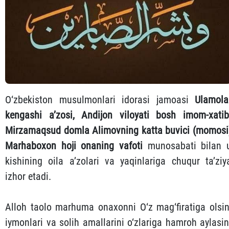
O‘zbekiston musulmonlari idorasi jamoasi
Ulamola
kengashi a’zosi, Andijon viloyati bosh imom-xatib
Mirzamaqsud domla Alimovning katta buvici (momosi
Marhaboxon hoji onaning vafoti
munosabati bilan 
kishining oila a’zolari va yaqinlariga chuqur ta’ziy
izhor etadi.
Alloh taolo marhuma onaxonni O‘z mag‘firatiga olsin
iymonlari va solih amallarini o‘zlariga hamroh aylasin