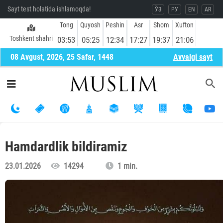
Sayt test holatida ishlamoqda!
ЎЗ
РУ
EN
AR
Tong
Quyosh
Peshin
Asr
Shom
Xufton
Toshkent shahri
03:53
05:25
12:34
17:27
19:37
21:06
08 Avgust, 2026, 25 Safar, 1448
Avvalgi sayt
Hamdardlik bildiramiz
23.01.2026
14294
1 min.