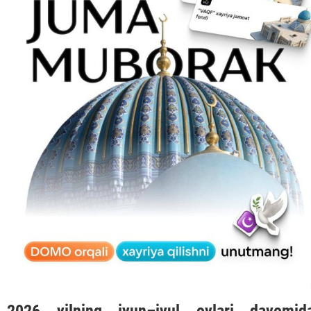
2026 yilning iyun–iyul oylari davomid