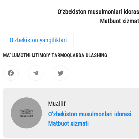
O‘zbekiston musulmonlari idoras
Matbuot xizmat
O'zbekiston yangiliklari
MА`LUMOTNI IJTIMOIY TАRMOQLАRDА ULАSHING
Muallif
Oʼzbekiston musulmonlari idorasi
Matbuot xizmati