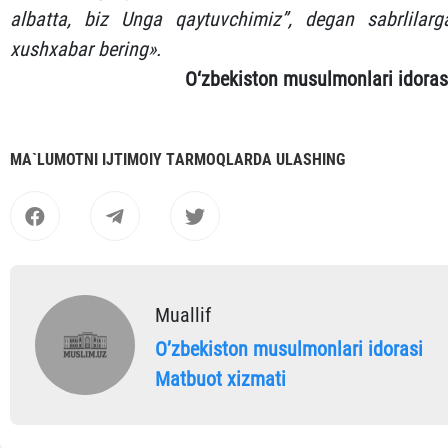
albatta, biz Unga qaytuvchimiz”, degan sabrlilarg
xushxabar bering».
O‘zbekiston musulmonlari idoras
MА`LUMOTNI IJTIMOIY TАRMOQLАRDА ULАSHING
Muallif
Oʼzbekiston musulmonlari idorasi
Matbuot xizmati