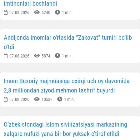
imtihonlari boshlandi
07.08.2026
6240
1 min.
Andijonda imomlar o‘rtasida “Zakovat” turniri bo‘lib
o‘tdi
07.08.2026
5874
1 min.
Imom Buxoriy majmuasiga oxirgi uch oy davomida
2,8 milliondan ziyod mehmon tashrif buyurdi
07.08.2026
10538
1 min.
O‘zbekistondagi Islom sivilizatsiyasi markazining
xalqaro nufuzi yana bir bor yuksak e’tirof etildi