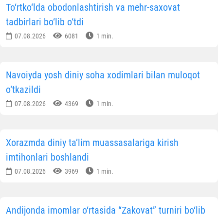
To‘rtko‘lda obodonlashtirish va mehr-saxovat
tadbirlari bo‘lib o‘tdi
07.08.2026
6081
1 min.
Navoiyda yosh diniy soha xodimlari bilan muloqot
o‘tkazildi
07.08.2026
4369
1 min.
Xorazmda diniy ta’lim muassasalariga kirish
imtihonlari boshlandi
07.08.2026
3969
1 min.
Andijonda imomlar o‘rtasida “Zakovat” turniri bo‘lib