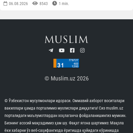
06.08.2026
8543
1 min.
© Muslim.uz 2026
© Ўзбекистон мусулмонлари идораси. Оммавий ахборот воситалари
вакиллари ҳамда порталимиз мухлислари диққатига! Сиз muslim.uz
порталидаги маълумотлардан хоҳлаганча фойдаланишингиз мумкин.
Бизнинг асосий мақсадимиз ҳам шу. Фақат ягона шартимиз: Мақола
ёки хабарни ўз веб-саҳифангизда ёритишда қуйидаги кўринишда