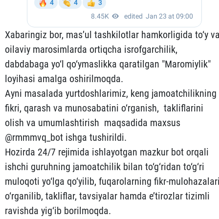
Xabaringiz bor, mas’ul tashkilotlar hamkorligida to‘y v
oilaviy marosimlarda ortiqcha isrofgarchilik,
dabdabaga yo‘l qo‘ymaslikka qaratilgan "Maromiylik"
loyihasi amalga oshirilmoqda.
Ayni masalada yurtdoshlarimiz, keng jamoatchilikning
fikri, qarash va munosabatini o‘rganish, takliflarini
olish va umumlashtirish maqsadida maxsus
@rmmmvq_bot ishga tushirildi.
Hozirda 24/7 rejimida ishlayotgan mazkur bot orqali
ishchi guruhning jamoatchilik bilan to‘g‘ridan to‘g‘ri
muloqoti yo‘lga qo‘yilib, fuqarolarning fikr-mulohazalar
o‘rganilib, takliflar, tavsiyalar hamda e’tirozlar tizimli
ravishda yig‘ib borilmoqda.