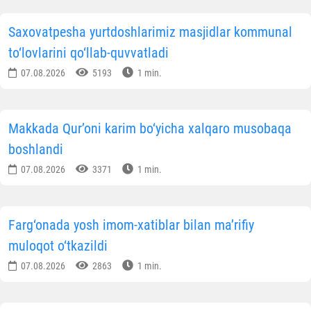
Saxovatpesha yurtdoshlarimiz masjidlar kommunal
to‘lovlarini qo‘llab-quvvatladi
07.08.2026
5193
1 min.
Makkada Qur’oni karim bo‘yicha xalqaro musobaqa
boshlandi
07.08.2026
3371
1 min.
Farg‘onada yosh imom-xatiblar bilan ma’rifiy
muloqot o‘tkazildi
07.08.2026
2863
1 min.