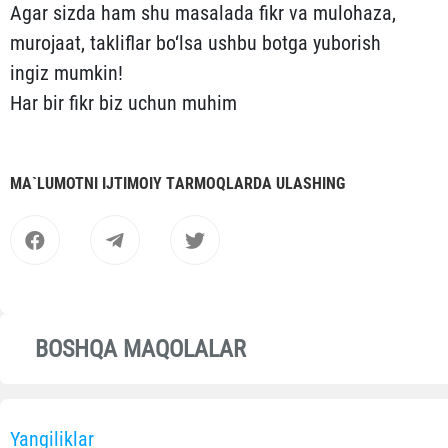
Agar sizda ham shu masalada fikr va mulohaza,
murojaat, takliflar bo‘lsa ushbu botga yuborish
ingiz mumkin!
Har bir fikr biz uchun muhim
MА`LUMOTNI IJTIMOIY TАRMOQLАRDА ULАSHING
BOSHQA MAQOLALAR
Yangiliklar