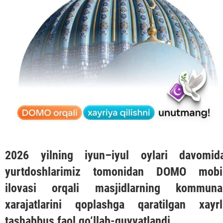
2026 yilning iyun–iyul oylari davomid
yurtdoshlarimiz tomonidan
DOMO
mobi
ilovasi orqali masjidlarning kommuna
xarajatlarini qoplashga qaratilgan xayrl
tashabbus faol qo‘llab-quvvatlandi.