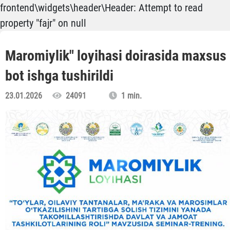
frontend\widgets\header\Header: Attempt to read
property "fajr" on null
Maromiylik" loyihasi doirasida maxsus
bot ishga tushirildi
23.01.2026
24091
1 min.