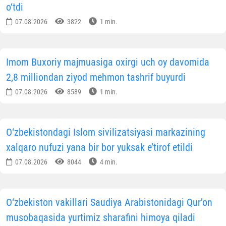
o‘tdi
07.08.2026
3822
1 min.
Imom Buxoriy majmuasiga oxirgi uch oy davomida
2,8 milliondan ziyod mehmon tashrif buyurdi
07.08.2026
8589
1 min.
O‘zbekistondagi Islom sivilizatsiyasi markazining
xalqaro nufuzi yana bir bor yuksak e’tirof etildi
07.08.2026
8044
4 min.
O‘zbekiston vakillari Saudiya Arabistonidagi Qur’on
musobaqasida yurtimiz sharafini himoya qiladi