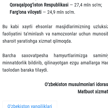
Qoraqalpog‘iston Respublikasi
— 27,4 mln so‘m;
Farg‘ona viloyati
— 24,9 mln so‘m.
Bu kabi xayrli ehsonlar masjidlarimizning uzluksi
faoliyatini ta’minlash va namozxonlar uchun munosi
sharoit yaratishga xizmat qilmoqda.
Barcha saxovatpesha hamyurtlarimizga samimi
minnatdorlik bildirib, qilinayotgan ezgu amallarga Ha
taolodan baraka tilaydi.
O‘zbekiston musulmonlari idoras
Matbuot xizmat
O'zbekiston yangiliklari