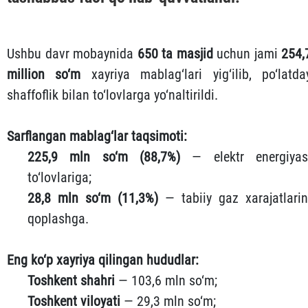
Ushbu davr mobaynida
650 ta masjid
uchun jami
254,
million so‘m
xayriya mablag‘lari yig‘ilib, po‘latda
shaffoflik bilan to‘lovlarga yo‘naltirildi.
Sarflangan mablag‘lar taqsimoti:
225,9 mln so‘m (88,7%)
— elektr energiyas
to‘lovlariga;
28,8 mln so‘m (11,3%)
— tabiiy gaz xarajatlarin
qoplashga.
Eng ko‘p xayriya qilingan hududlar:
Toshkent shahri
— 103,6 mln so‘m;
Toshkent viloyati
— 29,3 mln so‘m;