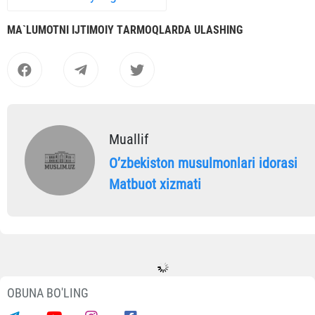
MА`LUMOTNI IJTIMOIY TАRMOQLАRDА ULАSHING
Muallif
Oʼzbekiston musulmonlari idorasi
Matbuot xizmati
OBUNA BO'LING