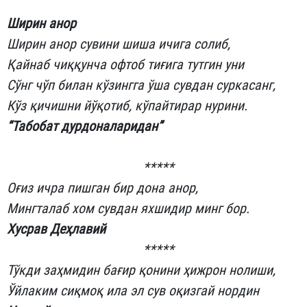
Ширин анор
Ширин анор сувини шиша ичига солиб,
Қайнаб чиққунча офтоб тиғига тутгин уни
Сўнг чўп билан кўзингга ўша сувдан суркасанг,
Кўз қичишни йўқотиб, кўпайтирар нурини.
“Табобат дурдоналаридан”
*****
Оғиз ичра пишган бир дона анор,
Мингталаб хом сувдан яхшидир минг бор.
Хусрав Деҳлавий
*****
Тўкди заҳмидин бағир қонини ҳижрон нолиши,
Ўйлаким сиқмоқ ила эл сув оқизгай нордин