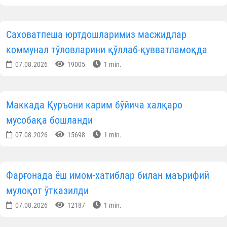
сингдиришлари мақсадга мувофиқ:
Гуноҳга сабаб бўлмаса, отаонанинг буюрганларин
албатта бажариш; ота-онага мулойим сўзлаш; уйг
кирганларида, ҳурматлари учун ўрнидан туриш; ҳа
тонг салом бериш, уйқудан олдин хайрли тун тилаш
мол-мулкларини сақлаш; сўраган нарсаларин
бериш; улардан маслаҳат сўраш; ота-она ҳақига ду
ва истиғфор айтиш; улар меҳмон кутишса, ёнларид
мунтазир бўлиб туриш; уларнинг айтишларин
кутмай, уларни хурсанд қиладиган ишларн
бажариш; уларнинг ҳузурларида овозни балан
кўтармаслик; гапларини бўлмаслик; из