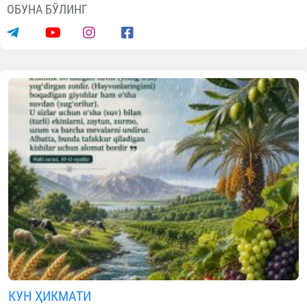
Ота-онани ҳурматлаш одоблари
08.08.2026
5755
1 min.
Ота-онанинг розилигини олишг
интилиш фазилати барч
фазилатларнинг негизи, борлиқдаг
ҳар қандай ҳақ-ҳуқуқларнинг кели
чиқадиган асосидир.
Ота-оналар, бола тарбияси била
шуғулланаётган тарбиячила
фарзандларга қуйидаги одатларн