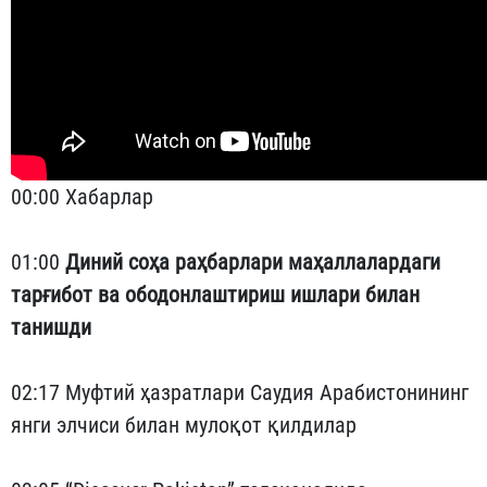
00:00 Хабарлар
01:00
Диний соҳа раҳбарлари маҳаллалардаги
тарғибот ва ободонлаштириш ишлари билан
танишди
02:17 Муфтий ҳазратлари Саудия Арабистонининг
янги элчиси билан мулоқот қилдилар