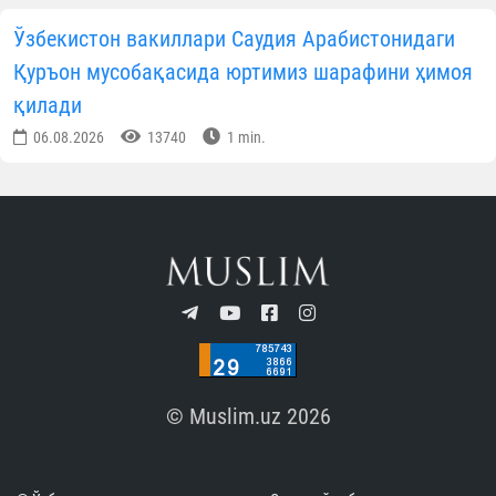
Ўзбекистон мусулмонлари идораси
Матбуот хизмати
ОБУНА БЎЛИНГ