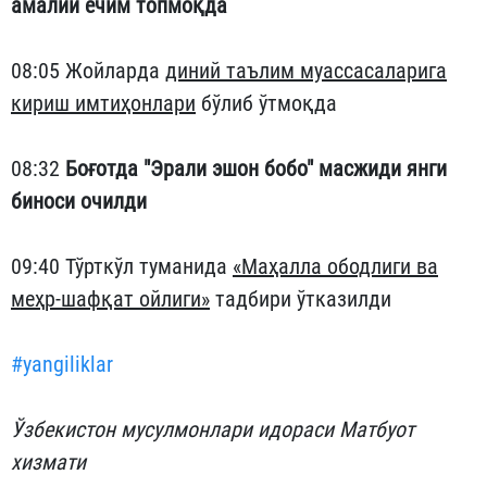
амалий ечим топмоқда
08:05 Жойларда
диний таълим муассасаларига
кириш имтиҳонлари
бўлиб ўтмоқда
08:32
Боғотда "Эрали эшон бобо" масжиди янги
биноси очилди
09:40 Тўрткўл туманида
«Маҳалла ободлиги ва
меҳр-шафқат ойлиги»
тадбири ўтказилди
#yangiliklar
Ўзбекистон мусулмонлари идораси Матбуот
хизмати