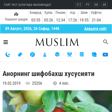
Сайт тест ҳолатида ишламоқда!
O`Z
РУ
EN
AR
Бомдод
Қуёш
Пешин
Аср
Шом
Хуфтон
Тошкент шаҳри
03:55
05:26
12:34
17:26
19:35
21:04
09 Август, 2026, 26 Сафар, 1448
Aввалги сайт
Анорнинг шифобахш хусусияти
19.02.2019
25256
4 min.