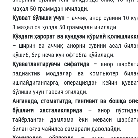
маҳал 50 граммдан ичилади.
Қувват бўлиши учун
– аччиқ анор сувини 10 ку
3 маҳал оч ҳолда 50 граммдан ичилади.
Кўздаги ҳарорат ва кундузи кўрмай қолишликк
– ш
ирин ва аччиқ анорни сувини асал била
қўшиб, бир неча кун офтобга қўйилади.
Қувватлантирувчи сифатида –
анор шарбат
радиактив моддалар ва компьютер била
ишлайдиганларга, операциядан кейин қувва
бўлиши учун тавсия этилади.
Ангинада, стоматитда, гингивит ва бошқа оғи
бўшлиғи хасталикларида –
анор пўстида
тайёрланган дамлама ёки меваси шарбат
билан оғиз чайилса самарали даволайди.
Ҳомиладор аёлларда –
анор мевасида