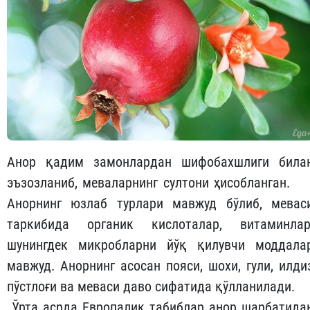
Анор қадим замонлардан шифобахшлиги била
эъзозланиб, меваларнинг султони ҳисобланган.
Анорнинг юзлаб турлари мавжуд бўлиб, мевас
таркибида органик кислоталар, витаминлар
шунингдек микробларни йўқ қилувчи моддала
мавжуд. Анорнинг асосан пояси, шохи, гули, илди
пўстлоғи ва меваси даво сифатида қўлланилади.
Ўрта асрда Европалик табиблар анор шарбатида