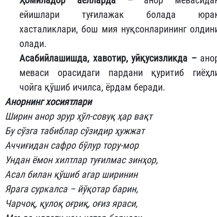
ейишлари туғилажак болада юра
хасталиклари, бош мия нуқсонларининг олдин
олади.
Асабийлашишда, хавотир, уйқусизликда –
ано
меваси орасидаги пардани қуритиб гиёҳл
чойга қўшиб ичилса, ёрдам беради.
Анорнинг хосиятлари
Ширин анор эрур ҳўл-совуқ ҳар вақт
Бу сўзга табиблар сўзидир ҳужжат
Аччиғидан сафро бўлур тору-мор
Ундан ёмон хилтлар туғилмас зинҳор,
Асал билан қўшиб агар ширинин
Ярага суркалса – йўқотар барин,
Чарчоқ, қулоқ оғриқ, оғиз яраси,