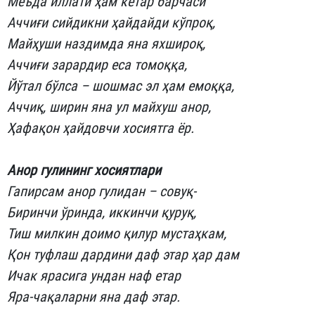
Меъда иллати ҳам кетар барчаси
Аччиғи сийдикни ҳайдайди кўпроқ,
Майҳуши наздимда яна яхшироқ,
Аччиғи зарардир еса томоққа,
Йўтал бўлса – шошмас эл ҳам емоққа,
Аччиқ, ширин яна ул майхуш анор,
Ҳафақон ҳайдовчи хосиятга ёр.
Анор гулининг хосиятлари
Гапирсам анор гулидан – совуқ-
Биринчи ўринда, иккинчи қуруқ,
Тиш милкин доимо қилур мустаҳкам,
Қон туфлаш дардини даф этар ҳар дам
Ичак ярасига ундан наф етар
Яра-чақаларни яна даф этар.