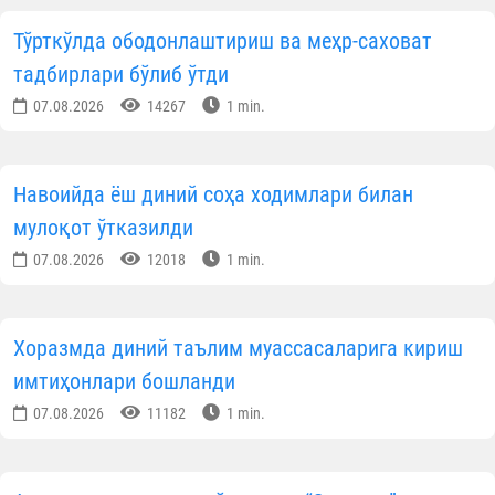
беришмаган жойга бормаслик; ухлаётганларид
безовта қилмаслик; аҳли аёли, фарзандларин
улардан устун қўймаслик; ота-она хатога йў
қўйсалар, билмасликка олиш, дарҳол кечириб
унутиш; кулгили гап бўлса ҳам, уларнин
ҳузурларида ўзини тутиш; улар яхши кўрадига
таомни илиниш; улардан олдин таомга қў
чўзмаслик; уларнинг олдиларида чўзилиб ётмаслик
оёқ узатмаслик; уйга улардан олдин кирмаслик
олдиларига тушиб юрмаслик; чақирганларид
тезлик билан жавоб бериш; уларнинг ҳаётликларид
ҳам, вафот этганларидан кейин ҳам дўстларин
ҳурмат қилиш; ота-онасининг ҳурматин
қилмайдиганлар билан дўстлашмаслик; уларнин
ҳақларига дуо қилиш; вафотларидан кейи