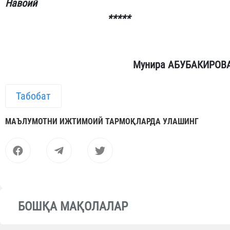
Навоий
*****
Мунира АБУБАКИРОВ
Табобат
МАЪЛУМОТНИ ИЖТИМОИЙ ТАРМОҚЛАРДА УЛАШИНГ
БОШҚА МАҚОЛАЛАР