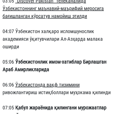
03:05
“Discover Pakistan” телеканалида
Ўзбекистоннинг маънавий-маърифий меросига
бағишланган кўрсатув намойиш этилди
04:07 Ўзбекистон халқаро исломшунослик
академияси ўқитувчилари Ал-Азҳарда малака
оширди
05:06
Ўзбекистонлик имом-хатиблар Бирлашган
Араб Амирликларида
06:06
Ўзбекистонда вақф тизимини
ривожлантириш истиқболлари муҳокама қилинди
07:05
Қабул жараёнида қилингани мурожаатлар