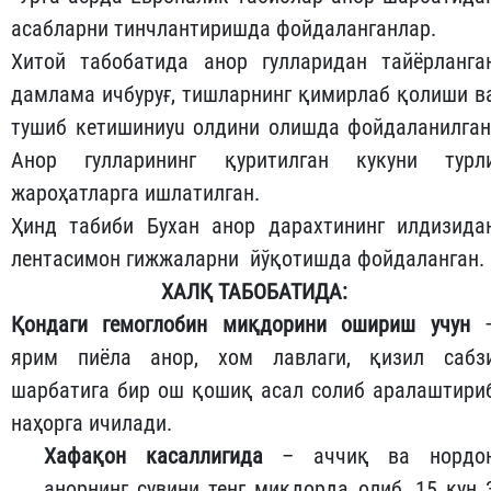
асабларни тинчлантиришда фойдаланганлар.
Хитой табобатида анор гулларидан тайёрланга
дамлама ичбуруғ, тишларнинг қимирлаб қолиши в
тушиб кетишиниyu олдини олишда фойдаланилган
Анор гулларининг қуритилган кукуни турл
жароҳатларга ишлатилган.
Ҳинд табиби Бухан анор дарахтининг илдизида
лентасимон гижжаларни йўқотишда фойдаланган.
ХАЛҚ ТАБОБАТИДА:
Қондаги гемоглобин миқдорини ошириш учун
ярим пиёла анор, хом лавлаги, қизил сабз
шарбатига бир ош қошиқ асал солиб аралаштири
наҳорга ичилади.
Хафақон касаллигида
– аччиқ ва нордо
анорнинг сувини тенг миқдорда олиб, 15 кун 