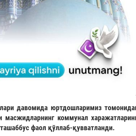
йлари давомида юртдошларимиз томонида
и масжидларнинг коммунал харажатларин
 ташаббус фаол қўллаб-қувватланди.