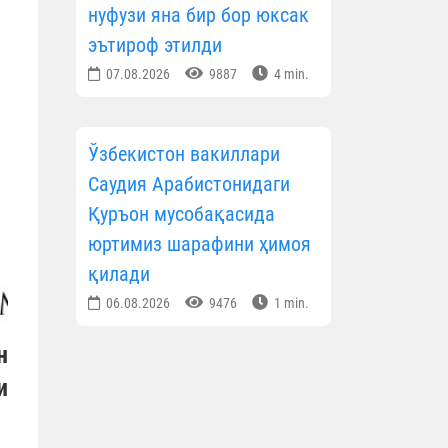
нуфузи яна бир бор юксак
эътироф этилди
07.08.2026
9887
4 min.
Ўзбекистон вакиллари
Саудия Арабистонидаги
Қуръон мусобақасида
юртимиз шарафини ҳимоя
қилади
06.08.2026
9476
1 min.
н
и