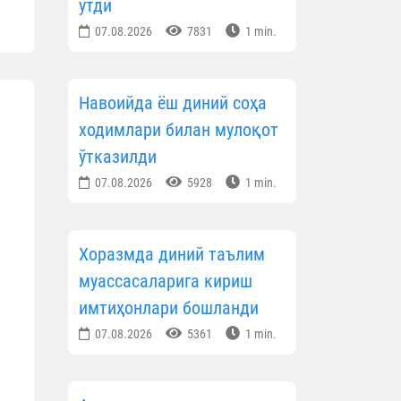
ўтди
07.08.2026
7831
1 min.
Навоийда ёш диний соҳа
ходимлари билан мулоқот
ўтказилди
07.08.2026
5928
1 min.
Хоразмда диний таълим
муассасаларига кириш
имтиҳонлари бошланди
07.08.2026
5361
1 min.