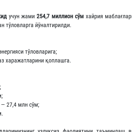
жид
учун жами
254,7 миллион сўм
хайрия маблағлар
н тўловларга йўналтирилди.
энергияси тўловларига;
аз харажатларини қоплашга.
;
;
— 27,4 млн сўм;
м.
дларимизнинг узлуксиз фаолиятини таъминлаш в