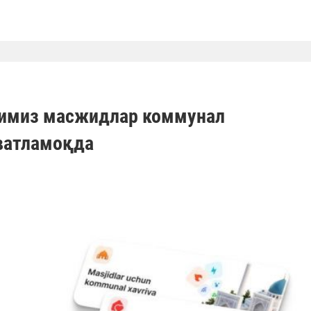
имиз масжидлар коммунал
ватламоқда