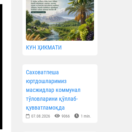
КУН ҲИКМАТИ
Саховатпеша
юртдошларимиз
масжидлар коммунал
тўловларини қўллаб-
қувватламоқда
07.08.2026
9066
1 min.