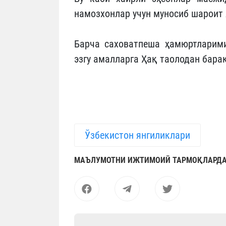
намозхонлар учун муносиб шароит
Барча саховатпеша ҳамюртларими
эзгу амалларга Ҳақ таолодан бара
Ўзбекистон янгиликлари
МАЪЛУМОТНИ ИЖТИМОИЙ ТАРМОҚЛАРДА