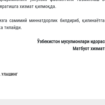
 яратишга хизмат қилмоқда.
зга самимий миннатдорлик билдириб, қилинаётга
ка тилайди.
Ўзбекистон мусулмонлари идорас
Матбуот хизмат
 УЛАШИНГ