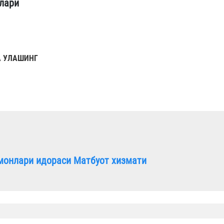
лари
 УЛАШИНГ
монлари идораси Матбуот хизмати