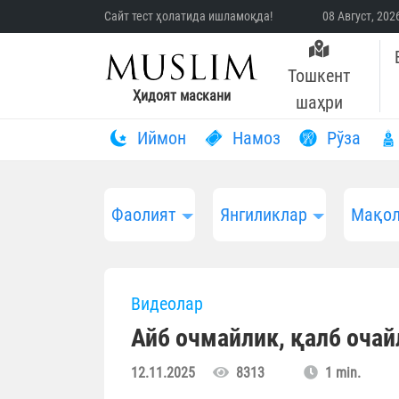
Сайт тест ҳолатида ишламоқда!
08 Август, 20
Тошкент
Ҳидоят маскани
шаҳри
Иймон
Намоз
Рўза
Фаолият
Янгиликлар
Мақол
Видеолар
Айб очмайлик, қалб очай
12.11.2025
8313
1 min.