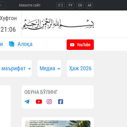
Aввалги сайт
O`Z
РУ
EN
AR
Хуфтон
21:06
и
Aлоқа
YouTube
и маърифат
Медиа
Ҳаж 2026
ОБУНА БЎЛИНГ