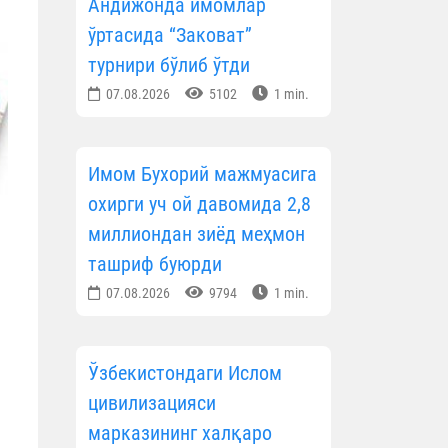
Андижонда имомлар
ўртасида “Заковат”
турнири бўлиб ўтди
07.08.2026
5102
1 min.
Имом Бухорий мажмуасига
охирги уч ой давомида 2,8
миллиондан зиёд меҳмон
ташриф буюрди
07.08.2026
9794
1 min.
Ўзбекистондаги Ислом
цивилизацияси
марказининг халқаро