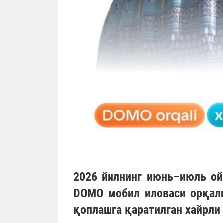
2026 йилнинг июнь–июль о
DOMO
мобил иловаси орқал
қоплашга қаратилган хайрли