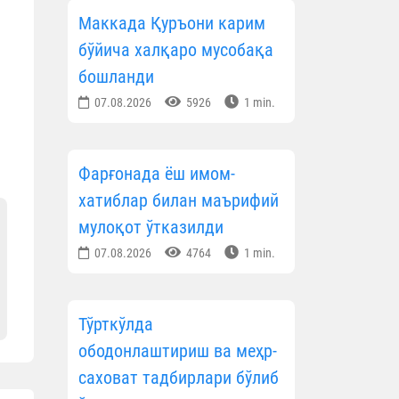
Маккада Қуръони карим
бўйича халқаро мусобақа
бошланди
07.08.2026
5926
1 min.
Фарғонада ёш имом-
хатиблар билан маърифий
мулоқот ўтказилди
07.08.2026
4764
1 min.
Тўрткўлда
ободонлаштириш ва меҳр-
саховат тадбирлари бўлиб