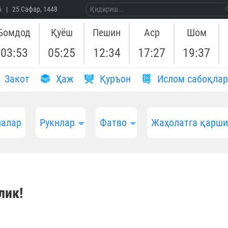
26 | 25 Сафар, 1448
Бомдод
Қуёш
Пешин
Аср
Шом
03:53
05:25
12:34
17:27
19:37
Закот
Ҳаж
Қуръон
Ислом сабоқлар
алар
Рукнлар
Фатво
Жаҳолатга қарш
лик!