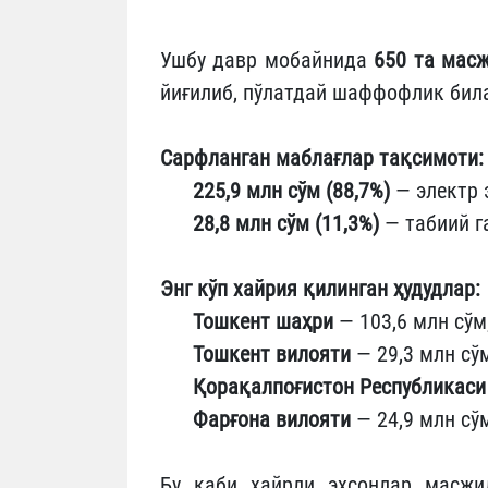
Ушбу давр мобайнида
650 та мас
йиғилиб, пўлатдай шаффофлик била
Сарфланган маблағлар тақсимоти:
225,9 млн сўм (88,7%)
— электр 
28,8 млн сўм (11,3%)
— табиий г
Энг кўп хайрия қилинган ҳудудлар:
Тошкент шаҳри
— 103,6 млн сўм
Тошкент вилояти
— 29,3 млн сўм
Қорақалпоғистон Республикаси
Фарғона вилояти
— 24,9 млн сў
Бу каби хайрли эҳсонлар масжи