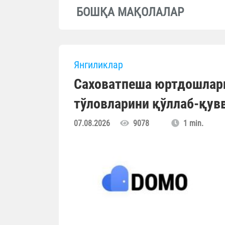
БОШҚА МАҚОЛАЛАР
Янгиликлар
Саховатпеша юртдошлар
тўловларини қўллаб-қув
07.08.2026
9078
1 min.