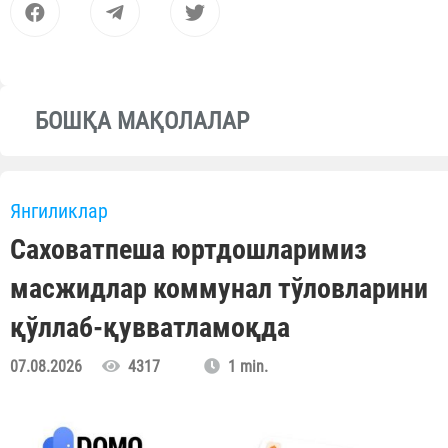
БОШҚА МАҚОЛАЛАР
Янгиликлар
Саховатпеша юртдошларимиз
масжидлар коммунал тўловларини
қўллаб-қувватламоқда
07.08.2026
4317
1 min.