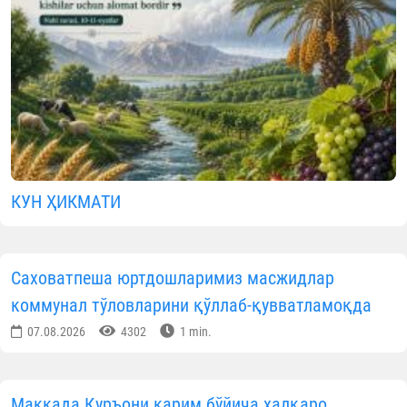
Видеолавҳалар
МАЪЛУМОТНИ ИЖТИМОИЙ ТАРМОҚЛАРДА УЛАШИНГ
Муаллиф
Ўзбекистон мусулмонлари идораси
Матбуот хизмати