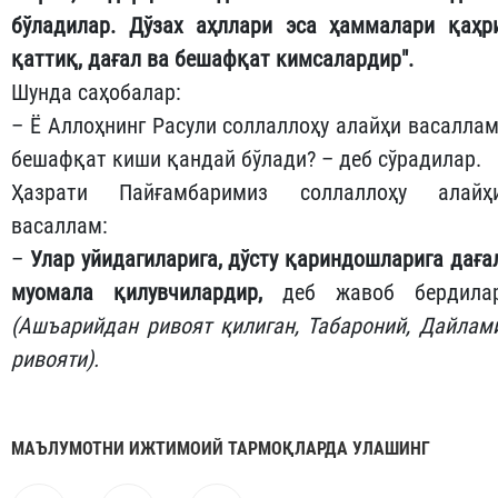
бўладилар. Дўзах аҳллари эса ҳаммалари қаҳр
қаттиқ, дағал ва бешафқат кимсалардир".
Шунда саҳобалар:
– Ё Аллоҳнинг Расули соллаллоҳу алайҳи васаллам
бешафқат киши қандай бўлади? – деб сўрадилар.
Ҳазрати Пайғамбаримиз соллаллоҳу алайҳ
васаллам:
–
Улар уйидагиларига, дўсту қариндошларига даға
муомала қилувчилардир,
деб жавоб бердила
(Ашъарийдан ривоят қилиган, Табароний, Дайлам
ривояти).
МАЪЛУМОТНИ ИЖТИМОИЙ ТАРМОҚЛАРДА УЛАШИНГ