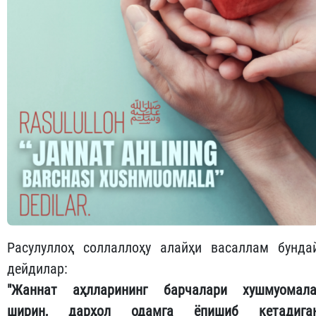
Расулуллоҳ соллаллоҳу алайҳи васаллам бунда
дейдилар:
"Жаннат аҳлларининг барчалари хушмуомала
ширин, дарҳол одамга ёпишиб кетадига