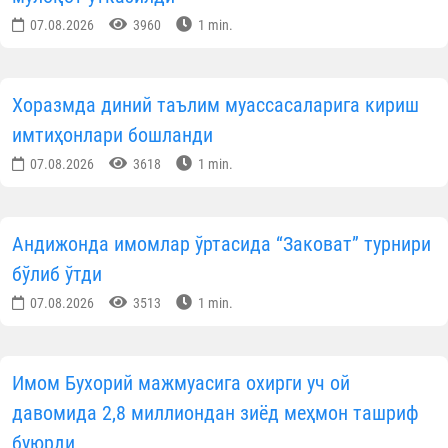
Саховатпеша юртдошларимиз масжидлар
коммунал тўловларини қўллаб-қувватламоқда
07.08.2026
4302
1 min.
Маккада Қуръони карим бўйича халқаро
мусобақа бошланди
07.08.2026
2733
1 min.
Фарғонада ёш имом-хатиблар билан маърифий
мулоқот ўтказилди
07.08.2026
2353
1 min.