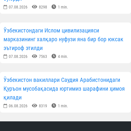
Тўрткўлда ободонлаштириш ва меҳр-саховат
тадбирлари бўлиб ўтди
07.08.2026
5612
1 min.
Навоийда ёш диний соҳа ходимлари билан
мулоқот ўтказилди
07.08.2026
3960
1 min.
Хоразмда диний таълим муассасаларига кириш
имтиҳонлари бошланди
07.08.2026
3618
1 min.
Андижонда имомлар ўртасида “Заковат” турнири