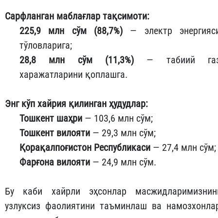
Сарфланган маблағлар тақсимоти:
225,9 млн сўм (88,7%)
— электр энергияс
тўловларига;
28,8 млн сўм (11,3%)
— табиий га
харажатларини қоплашга.
Энг кўп хайрия қилинган ҳудудлар:
Тошкент шаҳри
— 103,6 млн сўм;
Тошкент вилояти
— 29,3 млн сўм;
Қорақалпоғистон Республикаси
— 27,4 млн сўм;
Фарғона вилояти
— 24,9 млн сўм.
Бу каби хайрли эҳсонлар масжидларимизнин
узлуксиз фаолиятини таъминлаш ва намозхонла