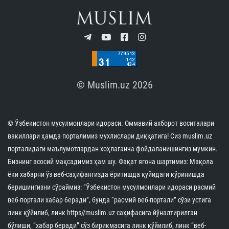
бўлиб ўтди
07.08.2026
3513
1 min.
Имом Бухорий мажмуасига охирги уч ой
давомида 2,8 миллиондан зиёд меҳмон ташриф
буюрди
07.08.2026
8298
1 min.
Ўзбекистондаги Ислом цивилизацияси
марказининг халқаро нуфузи яна бир бор юксак
эътироф этилди
07.08.2026
7563
4 min.