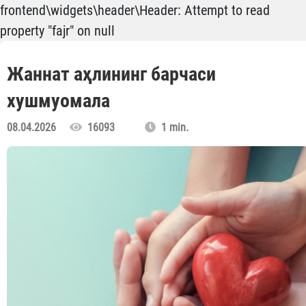
frontend\widgets\header\Header: Attempt to read
property "fajr" on null
Жаннат аҳлининг барчаси
хушмуомала
08.04.2026
16093
1 min.