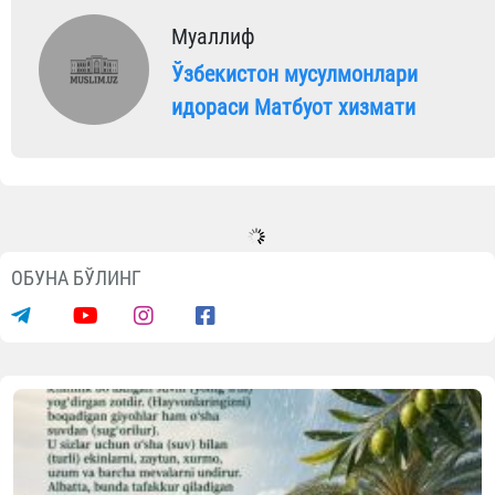
Муаллиф
Ўзбекистон мусулмонлари
идораси Матбуот хизмати
Видеолар
Фарғонада 35 нафар болажонга хатн
тўйи ўтказилди
07.08.2026
2361
1 min.
www.vaqf.uz