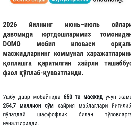
2026 йилнинг июнь–июль ойлар
давомида юртдошларимиз томонида
DOMO
мобил иловаси орқал
масжидларнинг коммунал харажатларин
қоплашга қаратилган хайрли ташаббу
фаол қўллаб-қувватланди.
Ушбу давр мобайнида
650 та масжид
учун жам
254,7 миллион сўм
хайрия маблағлари йиғилиб
пўлатдай шаффофлик билан тўловларг
йўналтирилди.