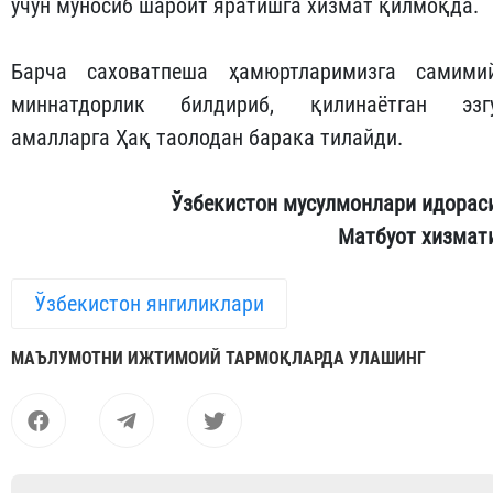
учун муносиб шароит яратишга хизмат қилмоқда.
Барча саховатпеша ҳамюртларимизга самими
миннатдорлик билдириб, қилинаётган эзг
амалларга Ҳақ таолодан барака тилайди.
Ўзбекистон мусулмонлари идорас
Матбуот хизмат
Ўзбекистон янгиликлари
МАЪЛУМОТНИ ИЖТИМОИЙ ТАРМОҚЛАРДА УЛАШИНГ