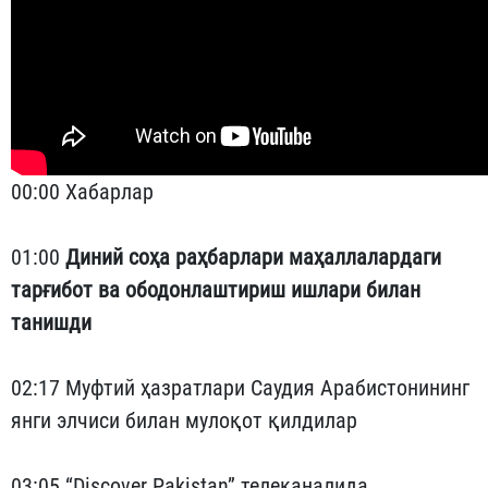
00:00 Хабарлар
01:00
Диний соҳа раҳбарлари маҳаллалардаги
тарғибот ва ободонлаштириш ишлари билан
танишди
02:17 Муфтий ҳазратлари Саудия Арабистонининг
янги элчиси билан мулоқот қилдилар
03:05
“Discover Pakistan” телеканалида