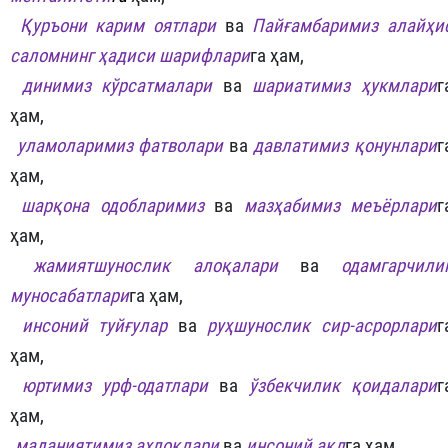

Қуръони карим оятлари
ва
Пайғамбаримиз алайҳи
саломнинг ҳадиси шарифлари
га ҳам,

динимиз кўрсатмалари
ва
шариатимиз ҳукмлари
г
ҳам,

уламоларимиз фатволари
ва
давлатимиз қонунлари
г
ҳам,

шарқона одобларимиз
ва
мазҳабимиз меъёрлари
г
ҳам,

жамиятшунослик алоқалари
ва
одамгарчили
муносабатлари
га ҳам,

инсоний туйғулар
ва
руҳшунослик сир-асрорлари
г
ҳам,

юртимиз урф-одатлари
ва
ўзбекчилик қоидалари
г
ҳам,

маданиятимиз ахлоқлари
ва
инсоний ақл
га ҳам,