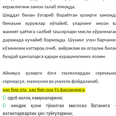
кераклигини замон талаб этмоқда.
Шиддат билан ўзгариб бораётган ҳозирги замонд
бемаъни хуружлар кўпайиб, уларнинг инсон в
жамият ҳаётига салбий таъсирлари мисли кўрилмага
даражада кучайиб бормоқда. Шунинг учун барчами
кўзимизни каттароқ очиб, зийраклик ва огоҳлик била
бундай ҳамлаларга қарши курашмоғимиз лозим.
Айниқса ҳозирги ёзги таътиллардан сермаъно
сермаҳсул, мазмунли ва унумли фойдаланиб,
ҳар бир ота, ҳар бир она ўз фарзандига
:
Ü
одоб-ахлоқ
намуналарини
;
Ü
киндик
қони тўкилган мислсиз Ватанига 
ватанпарварлик ҳис-туйғуларини
;