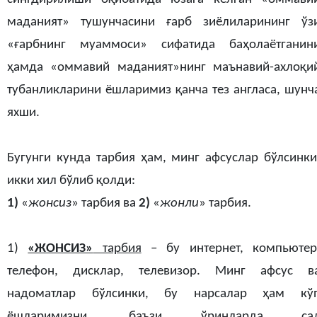
маданият» тушунчасини ғарб зиёлиларининг ўз
«ғарбнинг муаммоси» сифатида баҳолаётганин
ҳамда «оммавий маданият»нинг маънавий-ахлоқи
тубанликларини ёшларимиз қанча тез англаса, шунч
яхши.
Бугунги кунда тарбия ҳам, минг афсуслар бўлсинки
икки хил бўлиб қолди:
1)
«
жонсиз
» тарбия ва
2)
«
жонли
» тарбия.
1)
«ЖОНСИЗ»
тарбия
– бу интернет, компьютер
телефон, дисклар, телевизор. Минг афсус в
надоматлар бўлсинки, бу нарсалар ҳам кў
ёшларимизни, баъзи ўринларда са