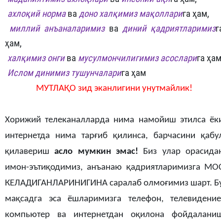

ахлоқий норма
ва
доно халқимиз мақоллари
га ҳам,

миллий анъаналаримиз
ва
диний қадриятларимиз
г
ҳам,

халқимиз онги
ва
мусулмончилигимиз асослари
га ҳам

Ислом динимиз тушунчалари
га ҳам
МУТЛАҚО зид эканлигини унутмайлик!
Хорижий телеканалларда нима намойиш этилса ёк
интернетда нима тарғиб қилинса, барчасини қабу
қилавериш
асло мумкин эмас!
Биз улар орасида
имон-эътиқодимиз, анъанаю қадриятларимизга МО
КЕЛАДИГАНЛАРИНИГИНА саралаб олмоғимиз шарт. Б
мақсадга эса ёшларимизга телефон, телевидение
компьютер ва интернетдан оқилона фойдалани