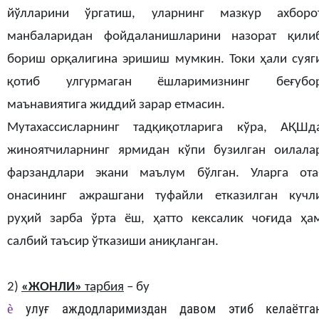
йўлларини ўргатиш, уларнинг мазкур ахборо
манбаларидан фойдаланишларини назорат қили
бориш орқалигина эришиш мумкин. Токи ҳали суяг
қотиб улгурмаган ёшларимизнинг беғубо
маънавиятига жиддий зарар етмасин.
Мутахассисларнинг тадқиқотларига кўра, АҚШд
жиноятчиларнинг ярмидан кўпи бузилган оилала
фарзандлари экани маълум бўлган. Уларга ота
онасининг ажрашгани туфайли етказилган кучл
руҳий зарба ўрта ёш, ҳатто кексалик чоғида ҳа
салбий таъсир ўтказиши аниқланган.
2)
«ЖОНЛИ»
тарбия
– бу
è
улуғ аждодларимиздан давом этиб келаётга