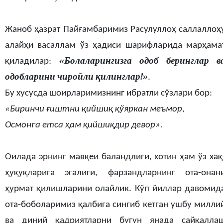
Жаноб ҳазрат Пайғамбаримиз Расулуллоҳ саллаллоҳ
алайҳи васаллам ўз ҳадиси шарифларида марҳама
«Болаларингизга одоб беринглар в
қиладилар:
одобларини чиройли қилинглар!»
.
Бу хусусда шоирларимизнинг ибратли сўзлари бор:
«Биринчи ғиштни қийшиқ қўяркан меъмор,
Осмонга етса ҳам қийшиқдир девор».
Оилада эрнинг мавқеи баландлиги, хотин ҳам ўз хақ
ҳуқуқларига эгалиги, фарзандларнинг ота-онан
ҳурмат қилишларини олайлик. Кўп йиллар давомид
ота-боболаримиз қалбига сингиб кетган ушбу милли
ва диний қадриятларни бугун янада сайқалла