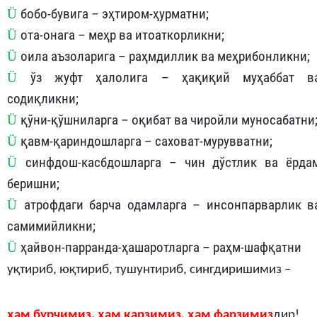
Ü
бобо-бувига – эҳтиром-ҳурматни
;
Ü
ота-онага
– меҳр ва итоаткорликни
;
Ü
оила
аъзоларига – раҳмдиллик ва меҳрибонликни
;
Ü
ўз
жуфт ҳалолига – ҳақиқий муҳаббат в
содиқликни
;
Ü
қўни-қўшниларга
– оқибат ва чиройли муносабатни
Ü
қавм-қариндошларга
– саховат-мурувватни
;
Ü
синфдош-касбдошларга
– чин дўстлик ва ёрда
беришни
;
Ü
атрофдаги
барча одамларга – инсонпарварлик в
самимийликни
;
Ü
ҳ
айвон-парранда
-
ҳ
ашаротларга
– раҳм-шафқатни
уқтириб, юқтириб, тушунтириб, сингдиришимиз –
ҳам бурчимиз, ҳам қарзимиз, ҳам фарзимиз
дир!