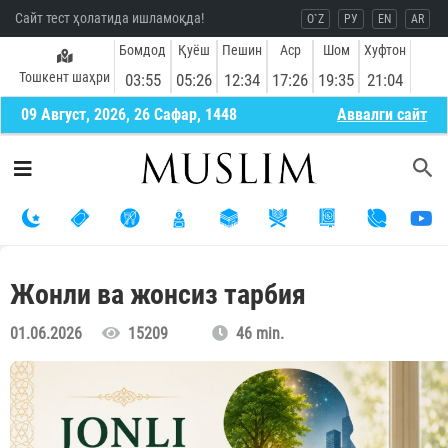
Сайт тест ҳолатида ишламоқда!
O`Z
РУ
EN
AR
Бомдод
Қуёш
Пешин
Аср
Шом
Хуфтон
Тошкент шаҳри
03:55
05:26
12:34
17:26
19:35
21:04
09 Август, 2026, 26 Сафар, 1448
Aввалги сайт
Жонли ва жонсиз тарбия
01.06.2026
15209
46 min.