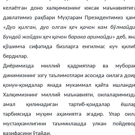
келаётган доно халқимизнинг юксак маънавиятиг
давлатимиз раҳбари Муҳтарам Президентимиз ҳам
«
Дуо қилган, дуо олган ҳеч қачон кам бўлмайди
Бундай жойдан ҳеч қачон барака аримайди
» деб, ян
қўшимча сифатида бизларга енгилмас куч қили
бердилар.
Диёримизда миллий қадриятлар ва мубора
динимизнинг эзгу таълимотлари асосида оилага дои
қонун-қоидалар янада мукаммал қайта ишланди
Халқимизнинг миллий маънавияти, оилаларимизд
амал қилинадиган тартиб-қоидалар ёшла
тарбиясида муҳим аҳамиятга эгадир. Улар оил
мустаҳкамлигини таъминлашда улкан пойдево
вазифасини ўтайди.