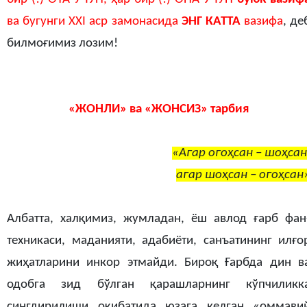
ва бугунги XXI аср замонасида
ЭНГ КАТТА
вазифа
, де
билмоғимиз лозим!
«ЖОНЛИ» ва «ЖОНСИЗ» тарбия
«
Агар огоҳсан – шоҳсан
агар шоҳсан – огоҳсан
Албатта, халқимиз, жумладан, ёш авлод ғарб фан
техникаси, маданияти, адабиёти, санъатининг илғо
жиҳатларини инкор этмайди. Бироқ Ғарбда дин в
одобга зид бўлган қарашларнинг кўпчиликк
сингдирилиши оқибатида юзага келган «оммави