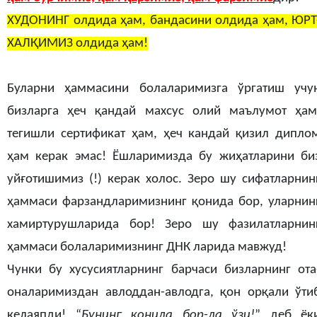
ХУДОНИНГ олдида ҳам, бандасини олдида ҳам, ЮРТ
ХАЛҚИМИЗ олдида ҳам
!
Буларни ҳаммасини болаларимизга ўргатиш учу
бизларга ҳеч қандай махсус олий маълумот ҳам
тегишли сертификат ҳам, ҳеч кандай қизил дипло
ҳам керак эмас! Ёшларимизда бу жиҳатларини би
уйғотишимиз (!) керак холос. Зеро шу сифатларнин
ҳаммаси фарзандларимизнинг қонида бор, уларнин
хамиртурушларида бор! Зеро шу фазилатларнин
ҳаммаси болаларимизнинг ДНК ларида мавжуд!
Чунки бу хусусиятларнинг барчаси бизларнинг ота
оналаримиздан авлоддан-авлодга, қон орқали ўти
келаяпди! “
Бунинг қонида бор-да ўзи!
” деб ёк