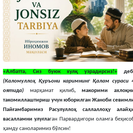
«Албатта, Сиз буюк хулқ узрадирсиз!»
деб
(Каломуллоҳ Қуръони каримнинг Қалам сураси 
оятида)
марҳамат қилиб
,
макорими ахлоқн
такомиллаштириш учун юборилган Жаноби севимл
Пайғамбаримиз Расулуллоҳ саллаллоҳу алайҳ
васалламни улуғла
ган Парвардигори оламга беҳисо
ҳамду саноларимиз бўлсин!