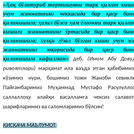
«
Ҳақ бўлатуриб тортишувни тарк қилган киш
учун жаннатнинг чеккасида бир қаср бин
қилинишига; ҳазил бўлса ҳам ёлғонни тарк қилга
кишига жаннатнинг ўртасида бир қаср бин
қилинишига; хулқи гўзал бўлган киши учун эс
жаннатнинг юқорисида бир қаср бин
қилинишига кафилман
»
деб,
(Имом Абу Дову
ривоятлари)
марҳамат ила ваъда этган ҳабибимиз
кўзимиз нури, бошимиз тожи Жаноби севикл
Пайғамбаримиз Муҳаммад Мустафо Расулулло
саллаллоҳу алайҳи васалламга чексиз салавот
шарифларимиз ва саломларимиз бўлсин!
ҚИСҚАЧА МАЪЛУМОТ
: