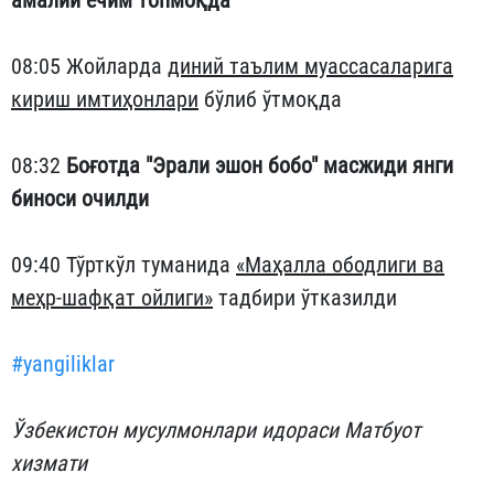
амалий ечим топмоқда
08:05 Жойларда
диний таълим муассасаларига
кириш имтиҳонлари
бўлиб ўтмоқда
08:32
Боғотда "Эрали эшон бобо" масжиди янги
биноси очилди
09:40 Тўрткўл туманида
«Маҳалла ободлиги ва
меҳр-шафқат ойлиги»
тадбири ўтказилди
#yangiliklar
Ўзбекистон мусулмонлари идораси Матбуот
хизмати