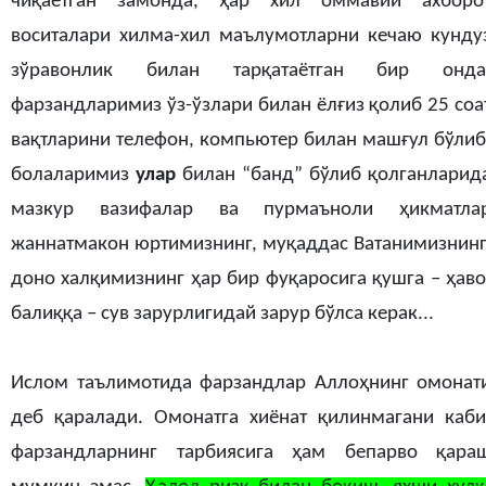
чиқаётган замонда, ҳар хил оммавий ахборо
воситалари хилма-хил маълумотларни кечаю кунду
зўравонлик билан тарқатаётган бир онда
фарзандларимиз ўз-ўзлари билан ёлғиз қолиб 25 соа
вақтларини телефон, компьютер билан машғул бўлиб
болаларимиз
улар
билан “банд” бўлиб қолганларид
мазкур вазифалар ва пурмаъноли ҳикматла
жаннатмакон юртимизнинг, муқаддас Ватанимизнинг
доно халқимизнинг ҳар бир фуқаросига қушга – ҳаво
балиққа – сув зарурлигидай зарур бўлса керак...
Ислом таълимотида фарзандлар Аллоҳнинг омонат
деб қаралади. Омонатга хиёнат қилинмагани каби
фарзандларнинг тарбиясига ҳам бепарво қара