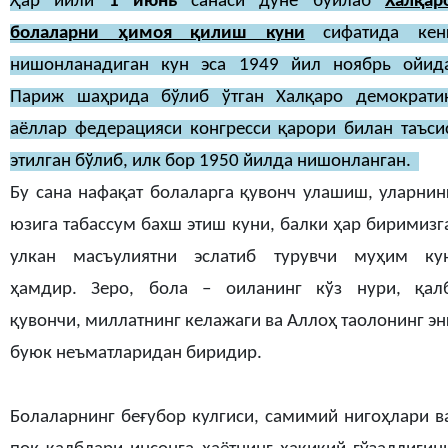
Ҳар йили
1 июнь
санаси дунё бўйлаб
Халқар
болаларни ҳимоя қилиш куни
сифатида кен
нишонланадиган кун эса 1949 йил ноябрь ойид
Париж шаҳрида бўлиб ўтган Халқаро демократи
аёллар федерацияси конгресси қарори билан таъси
этилган бўлиб, илк бор 1950 йилда нишонланган.
Бу сана нафақат болаларга қувонч улашиш, уларнин
юзига табассум бахш этиш куни, балки ҳар биримизг
улкан масъулиятни эслатиб турувчи муҳим ку
ҳамдир. Зеро, бола – оиланинг кўз нури, қал
қувончи, миллатнинг келажаги ва Аллоҳ таолонинг эн
буюк неъматларидан биридир.
Болаларнинг беғубор кулгиси, самимий нигоҳлари в