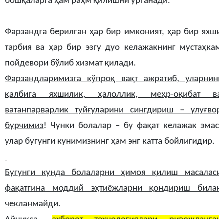
бошқаларга ҳам раҳм қилишни ўрганади.
Фарзандга берилган ҳар бир имконият, ҳар бир яхш
тарбия ва ҳар бир эзгу дуо келажакнинг мустаҳка
пойдевори бўлиб хизмат қилади.
Фарзандларимизга кўпроқ вақт ажратиб, уларнин
қалбига яхшилик, ҳалоллик, меҳр-оқибат в
ватанпарварлик туйғуларини сингдириш – улуғво
бурчимиз
! Чунки болалар – бу фақат келажак эмас
улар бугунги кунимизнинг ҳам энг катта бойлигидир.
Бугунги кунда болаларни ҳимоя қилиш масалас
фақатгина моддий эҳтиёжларни қондириш била
чекланмайди
.