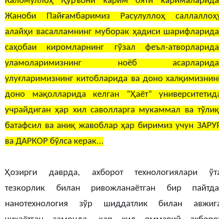
Каломуллоҳ Қуръони карим ояти карималарида
Жаноби Пайғамбаримиз Расулуллоҳ саллаллоҳ
алайҳи васалламнинг муборак ҳадиси шарифларида
саҳобаи киромларнинг гўзал феъл-атворларида
уламоларимизнинг ноёб асарларида
улуғларимизнинг китобларида ва доно халқимизнин
доно мақолларида келган “Ҳаёт” университетид
учрайдиган ҳар хил саволларга мукаммал ва тўлиқ
батафсил ва аниқ жавоблар ҳар биримиз учун ЗАРУ
ва ДАРКОР бўлса керак...
Ҳозирги даврда, ахборот технологиялари ўт
тезкорлик билан ривожланаётган бир пайтда
нанотехнология зўр шиддатлик билан авжиг