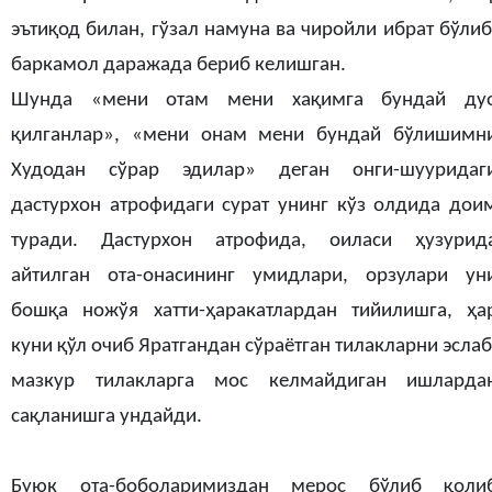
эътиқод билан, гўзал намуна ва чиройли ибрат бўлиб
баркамол даражада бериб келишган.
Шунда «мени отам мени хақимга бундай ду
қилганлар», «мени онам мени бундай бўлишимн
Худодан сўрар эдилар» деган онги-шууридаг
дастурхон атрофидаги сурат унинг кўз олдида дои
туради. Дастурхон атрофида, оиласи ҳузурид
айтилган ота-онасининг умидлари, орзулари ун
бошқа ножўя хатти-ҳаракатлардан тийилишга, ҳа
куни қўл очиб Яратгандан сўраётган тилакларни эслаб
мазкур тилакларга мос келмайдиган ишларда
сақланишга ундайди.
Буюк ота-боболаримиздан мерос бўлиб қоли