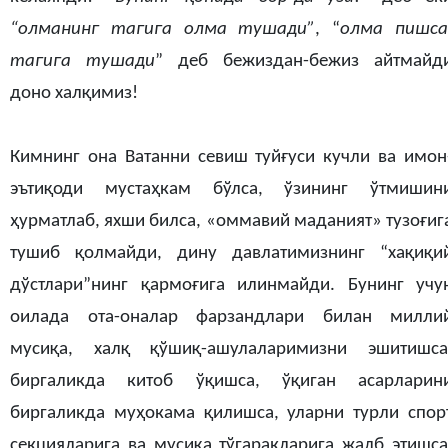
“олманинг тагига олма тушади”
, “
олма пишса
тагига тушади
” деб бежиздан-бежиз айтмайд
доно халқимиз!
Кимнинг она Ватанни севиш туйғуси кучли ва имон
эътиқоди мустаҳкам бўлса, ўзининг ўтмишин
ҳурматлаб, яхши билса, «оммавий маданият» тузоғиг
тушиб қолмайди, дину давлатимизнинг “хақиқи
дўстлари”нинг қармоғига илинмайди. Бунинг учу
оилада ота-оналар фарзандлари билан милли
мусиқа, халқ қўшиқ-ашулаларимизни эшитишса
биргаликда китоб ўқишса, ўқиган асарларин
биргаликда муҳокама қилишса, уларни турли спор
секцияларига ва мусиқа тўгаракларига жалб этишса