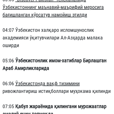
Ўзбекистоннинг маънавий-маърифий меросига
бағишланган кўрсатув намойиш этилди
04:07 Ўзбекистон халқаро исломшунослик
академияси ўқитувчилари Ал-Азҳарда малака
оширди
05:06
Ўзбекистонлик имом-хатиблар Бирлашган
Араб Амирликларида
06:06
Ўзбекистонда вақф тизимини
ривожлантириш истиқболлари муҳокама қилинди
07:05
Қабул жараёнида қилингани мурожаатлар