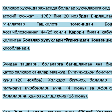
Халқаро ҳуқуқ даражасида болалар ҳуқуқларига оид
асосий ҳужжат
– 1989 йил 20 ноябрда Бирлашга
Миллатлар Ташкилоти томонидан Бо
Ассамблеясининг 44/25-сонли Қарори билан қабу
қилинган
Болалар ҳуқуқлари тўғрисидаги Конвенци
ҳисобланади.
Бундан ташқари, болаларга бағишланган яна би
қатор халқаро саналар мавжуд:
Бутунжаҳон болала
куни
(20 ноябрь),
Халқаро бегуноҳ болалар 
тажовуз қурбонлари куни
(4 июнь) ва
Африк
болаларини ҳимоя қилиш куни
(16 июнь).