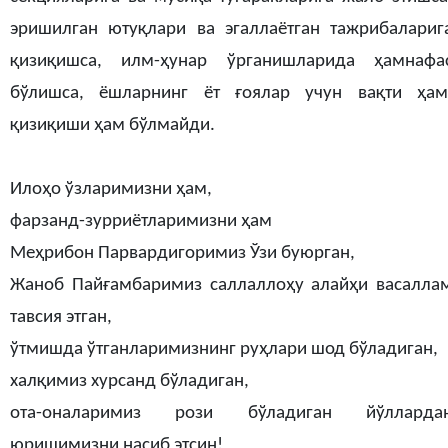
эришилган ютуқлари ва эгаллаётган тажрибалариг
қизиқишса, илм-ҳунар ўрганишларида ҳамнафа
бўлишса, ёшларнинг ёт ғоялар учун вақти ҳам
қизиқиши ҳам бўлмайди.
Илоҳо ўзларимизни ҳам,
фарзанд-зурриётларимизни ҳам
Меҳрибон Парвардигоримиз Ўзи буюрган,
Жаноб Пайғамбаримиз саллаллоҳу алайҳи васалла
тавсия этган,
ўтмишда ўтганларимизнинг руҳлари шод бўладиган,
халқимиз хурсанд бўладиган,
ота-оналаримиз рози бўладиган йўлларда
юришимизни насиб этсин!