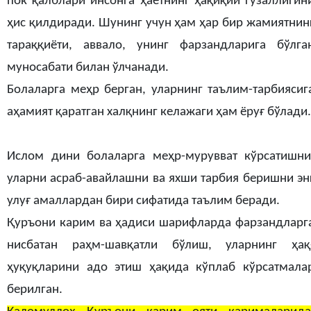
пок қалблари инсонга ҳаётнинг ҳақиқий гўзаллигин
ҳис қилдиради. Шунинг учун ҳам ҳар бир жамиятнин
тараққиёти, аввало, унинг фарзандларига бўлга
муносабати билан ўлчанади.
Болаларга меҳр берган, уларнинг таълим-тарбиясиг
аҳамият қаратган халқнинг келажаги ҳам ёруғ бўлади.
Ислом дини болаларга меҳр-мурувват кўрсатишни
уларни асраб-авайлашни ва яхши тарбия беришни эн
улуғ амаллардан бири сифатида таълим беради.
Қуръони карим ва ҳадиси шарифларда фарзандларг
нисбатан раҳм-шавқатли бўлиш, уларнинг ҳақ
ҳуқуқларини адо этиш ҳақида кўплаб кўрсатмала
берилган.