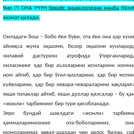
бир (!) ОНА УЧУН
беқиёс энциклопедик манба
бўли
хизмат қилади.
Оиладаги бош – бобо ёки буви, ота ёки она ҳар куни
айниқса жума оқшоми, бозор оқшоми кунларид
оилавий дастурхон атрофида ўтирганларид
оиласининг ҳар бир аъзоларини исмларини номма
ном айтиб, ҳар бир ўғил-қизларини, ҳар бир келин
куёвларини, ҳар бир невара-чевараларини хақлариг
яхши тилаклар айтиб, яхши дуолар қилсалар – бу ҳа
«жонли» тарбиянинг бир тури ҳисобланади.
Зеро бундай шаклдаги «жонли» тарбиян
ҳаммаларимизнинг ота-боболаримиз, она
момоларимиз аввал-азалдан чин ихлос билан, со