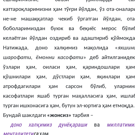
каттароқларимизни ҳам тўғри йўлдан, ўз ота-оналар
не-не машаққатлар чекиб ўргатган йўлдан, ота
боболаримиздан буюк ва беқиёс мерос бўли
келаётган йўлдан оздириб ва адаштириб қўймокда
Натижада, доно халқимиз мақолида «
яхшин
шарофати, ёмонни касофати
» деб айтилганидек
ўзлари ҳам, оиласи ҳам, қариндошлари ҳам
қўшнилари ҳам, дўстлари ҳам, яқинлари ҳам
атрофдагилари ҳам сарсон бўлиб, уларнин
касофатлари яшаб турган маҳалласига ҳам, ишла
турган ишхонасига ҳам, бутун эл-юртига ҳам етмоқда.
Бундай шаклдаги
«жонсиз»
тарбия –

доно
халқимиз дунёқараши
ва
миллатими
менталитети
га
ҳам,