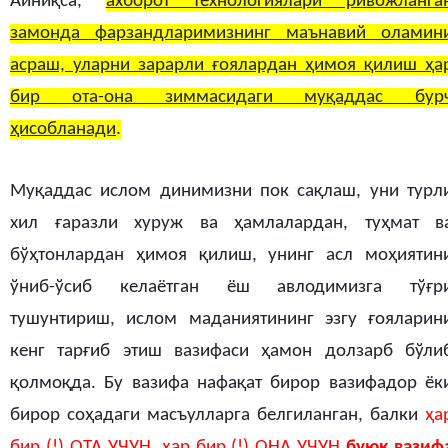
Айниқса,
ахборот технологиялари ривожланга
замонда фарзандларимизнинг маънавий оламин
асраш, уларни зарарли ғоялардан ҳимоя қилиш ҳа
бир ота-она зиммасидаги муқаддас бур
ҳисобланади
.
Муқаддас ислом динимизни пок сақлаш, уни турл
хил ғаразли хуруж ва ҳамлалардан, туҳмат в
бўҳтонлардан ҳимоя қилиш, унинг асл моҳиятин
ўниб-ўсиб келаётган ёш авлодимизга тўғр
тушунтириш, ислом маданиятининг эзгу ғояларин
кенг тарғиб этиш вазифаси ҳамон долзарб бўли
қолмоқда. Бу вазифа нафақат бирор вазифадор ёк
бирор соҳадаги масъулларга белгиланган, балки
ҳа
бир (!) ОТА УЧУН, ҳар бир (!) ОНА УЧУН
буюк вазиф