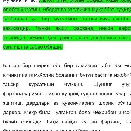
мумкин эмас.
Ҳалол ризқ билан боқиш, яхши хулқ
одобга ўргатиш, ибодат ва эзгуликка муҳаббат руҳид
тарбиялаш ҳар бир мусулмон ота-она учун савобл
вазифадир. Чунки яхши фарзанд инсон вафо
этганидан кейин ҳам унинг амал дафтарига саво
ёзилишига сабаб бўлади.
Баъзан бир ширин сўз, бир самимий табассум ёк
кичикгина ғамхўрлик боланинг бутун ҳаётига ижоби
таъсир кўрсатиши мумкин. Шунинг учу
фарзандларимиз билан кўпроқ суҳбатлашиш, уларн
эшитиш, дардлари ва қувончларига шерик бўли
даркор. Меҳр билан улғайган бола меҳрибон инсо
бўлиб етишади. Раҳм-шавқат кўрган фарзанд эс