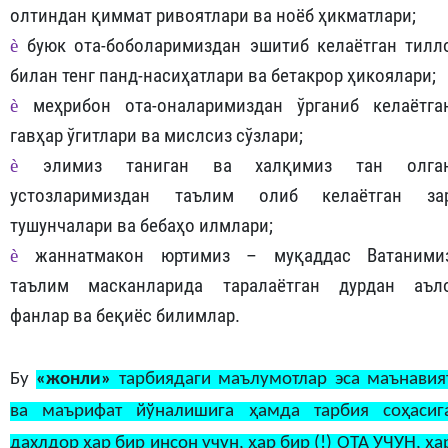
олтиндан қиммат ривоятлари ва ноёб ҳикматлари;
è
буюк ота-боболаримиздан эшитиб келаётган тилл
билан тенг панд-насиҳатлари ва бетакрор ҳикоялари;
è
меҳрибон ота-оналаримиздан ўрганиб келаётга
гавҳар ўгитлари ва мислсиз сўзлари;
è
элимиз таниган ва халқимиз тан олга
устозларимиздан таълим олиб келаётган за
тушунчалари ва бебаҳо илмлари;
è
жаннатмакон юртимиз – муқаддас Ватаними
таълим масканларида таралаётган дурдан аъл
фанлар ва беқиёс билимлар.
Бу
«жонли»
тарбиядаги маълумотлар эса маънавия
ва маърифат йўналишига ҳамда тарбия соҳасиг
дахлдор ҳар бир инсон учун, ҳар бир (!) ОТА УЧУН, ҳа