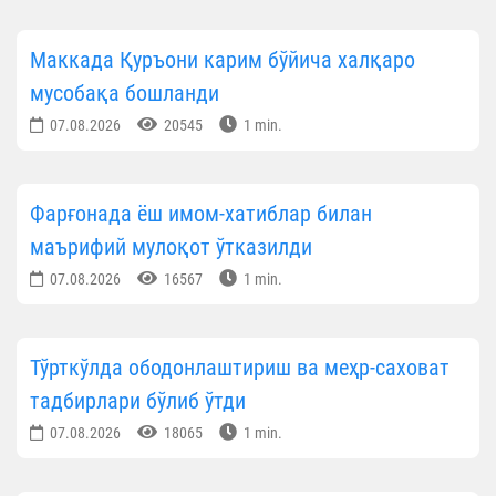
Маккада Қуръони карим бўйича халқаро
мусобақа бошланди
07.08.2026
20545
1 min.
Фарғонада ёш имом-хатиблар билан
маърифий мулоқот ўтказилди
07.08.2026
16567
1 min.
Тўрткўлда ободонлаштириш ва меҳр-саховат
тадбирлари бўлиб ўтди
07.08.2026
18065
1 min.