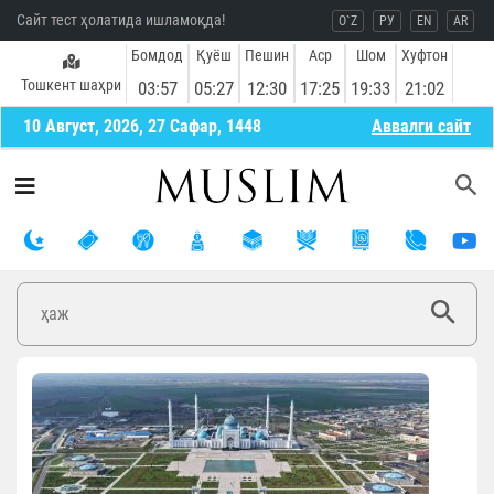
Сайт тест ҳолатида ишламоқда!
O`Z
РУ
EN
AR
Бомдод
Қуёш
Пешин
Аср
Шом
Хуфтон
Тошкент шаҳри
03:57
05:27
12:30
17:25
19:33
21:02
10 Август, 2026, 27 Сафар, 1448
Aввалги сайт