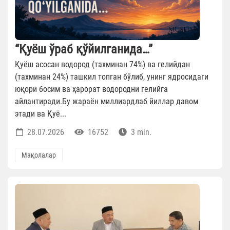
“Қуёш ўраб қўйилганида…”
Қуёш асосан водород (тахминан 74%) ва гелийдан
(тахминан 24%) ташкил топган бўлиб, унинг ядросидаги
юқори босим ва ҳарорат водородни гелийга
айлантиради.Бу жараён миллиардлаб йиллар давом
этади ва Қуё...
28.07.2026
16752
3 min.
Мақолалар