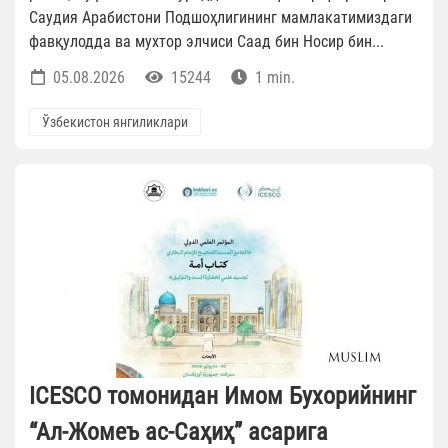
Саудия Арабистони Подшоҳлигининг мамлакатимиздаги
фавқулодда ва мухтор элчиси Саад бин Носир бин...
05.08.2026
15244
1 min.
Ўзбекистон янгиликлари
ICESCO томонидан Имом Бухорийнинг
“Ал-Жомеъ ас-Саҳиҳ” асарига