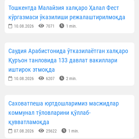
Тошкентда Малайзия халқаро Ҳалал Фест
кўргазмаси ўказилиши режалаштирилмоқда
10.08.2026
7071
1 min.
Саудия Арабистонида ўтказилаётган халқаро
Қуръон танловида 133 давлат вакиллари
иштирок этмоқда
10.08.2026
6207
2 min.
Саховатпеша юртдошларимиз масжидлар
коммунал тўловларини қўллаб-
қувватламоқда
07.08.2026
25622
1 min.