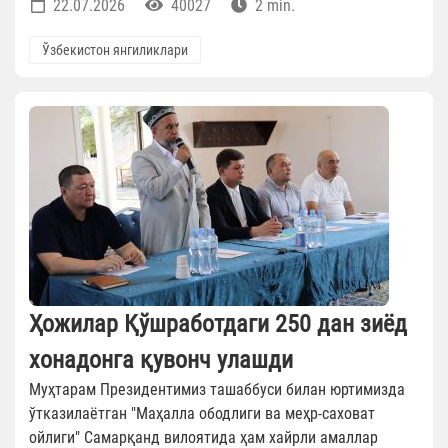
22.07.2026
40027
2 min.
Ўзбекистон янгиликлари
Ҳожилар Қўшработдаги 250 дан зиёд
хонадонга қувонч улашди
Муҳтарам Президентимиз ташаббуси билан юртимизда
ўтказилаётган "Маҳалла ободлиги ва меҳр-саховат
ойлиги" Самарқанд вилоятида ҳам хайрли амаллар