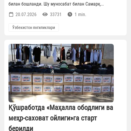
билан бошланди. Шу муносабат билан Самарқ...
20.07.2026
33731
1 min.
Ўзбекистон янгиликлари
Қўшработда «Маҳалла ободлиги ва
меҳр-саховат ойлиги»га старт
берилди