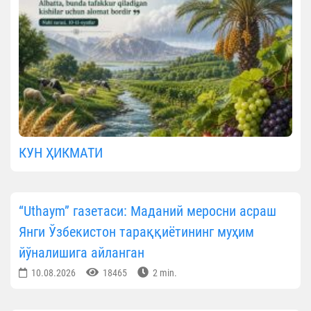
КУН ҲИКМАТИ
“Uthaym” газетаси: Маданий меросни асраш
Янги Ўзбекистон тараққиётининг муҳим
йўналишига айланган
10.08.2026
18465
2 min.