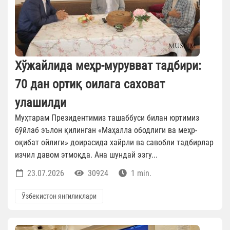
Хўжайлида меҳр-мурувват тадбири:
70 дан ортиқ оилага саховат
улашилди
Муҳтарам Президентимиз ташаббуси билан юртимиз
бўйлаб эълон қилинган «Маҳалла ободлиги ва меҳр-
оқибат ойлиги» доирасида хайрли ва савобли тадбирлар
изчил давом этмоқда. Ана шундай эзгу...
23.07.2026
30924
1 min.
Ўзбекистон янгиликлари