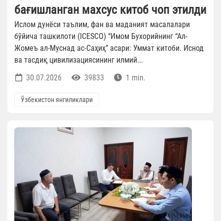
бағишланган махсус китоб чоп этилди
Ислом дунёси таълим, фан ва маданият масалалари
бўйича ташкилоти (ICESCO) “Имом Бухорийнинг “Ал-
Жомеъ ал-Муснад ас-Саҳиҳ” асари: Уммат китоби. Иснод
ва тасдиқ цивилизациясининг илмий...
30.07.2026
39833
1 min.
Ўзбекистон янгиликлари