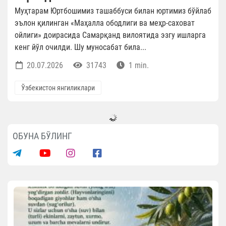
Муҳтарам Юртбошимиз ташаббуси билан юртимиз бўйлаб
эълон қилинган «Маҳалла ободлиги ва меҳр-саховат
ойлиги» доирасида Самарқанд вилоятида эзгу ишларга
кенг йўл очилди. Шу муносабат била...
20.07.2026
31743
1 min.
Ўзбекистон янгиликлари
ОБУНА БЎЛИНГ