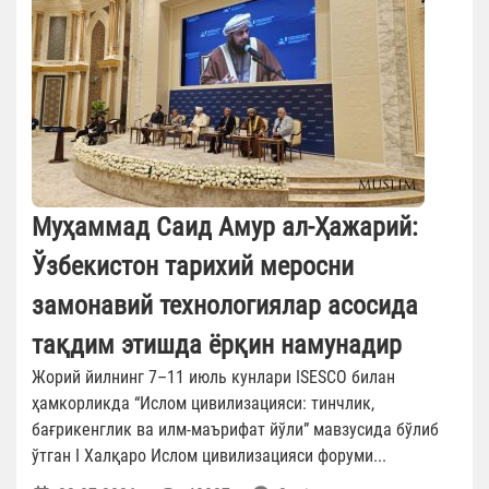
Муҳаммад Саид Амур ал-Ҳажарий:
Ўзбекистон тарихий меросни
замонавий технологиялар асосида
тақдим этишда ёрқин намунадир
Жорий йилнинг 7–11 июль кунлари ISESCO билан
ҳамкорликда “Ислом цивилизацияси: тинчлик,
бағрикенглик ва илм-маърифат йўли” мавзусида бўлиб
ўтган I Халқаро Ислом цивилизацияси форуми...