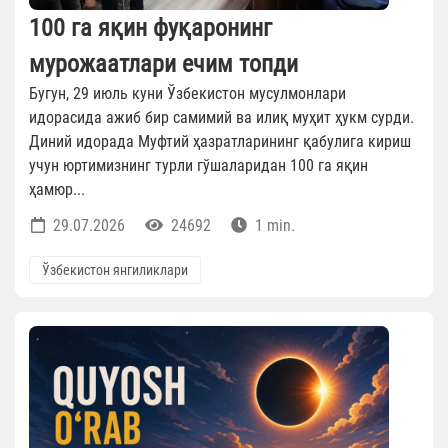
100 га яқин фуқаронинг
мурожаатлари ечим топди
Бугун, 29 июль куни Ўзбекистон мусулмонлари
идорасида ажиб бир самимий ва илиқ муҳит ҳукм сурди.
Диний идорада Муфтий ҳазратларининг қабулига кириш
учун юртимизнинг турли гўшаларидан 100 га яқин
ҳамюр...
29.07.2026
24692
1 min.
Ўзбекистон янгиликлари