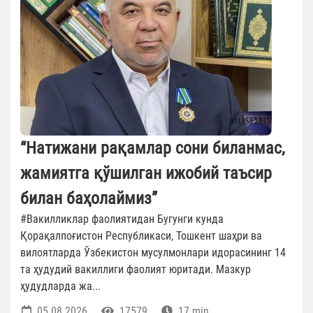
“Натижани рақамлар сони биланмас,
жамиятга қўшилган ижобий таъсир
билан баҳолаймиз”
#Вакилликлар фаолиятидан Бугунги кунда
Қорақалпоғистон Республикаси, Тошкент шаҳри ва
вилоятларда Ўзбекистон мусулмонлари идорасининг 14
та ҳудудий вакиллиги фаолият юритади. Мазкур
ҳудудларда жа...
05.08.2026
17579
17 min.