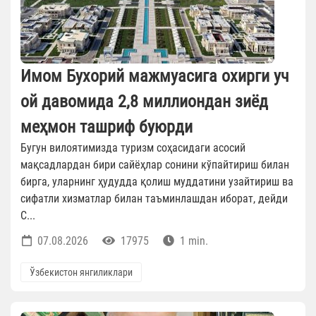
Имом Бухорий мажмуасига охирги уч
ой давомида 2,8 миллиондан зиёд
меҳмон ташриф буюрди
Бугун вилоятимизда туризм соҳасидаги асосий
мақсадлардан бири сайёҳлар сонини кўпайтириш билан
бирга, уларнинг ҳудудда қолиш муддатини узайтириш ва
сифатли хизматлар билан таъминлашдан иборат, дейди
С...
07.08.2026
17975
1 min.
Ўзбекистон янгиликлари