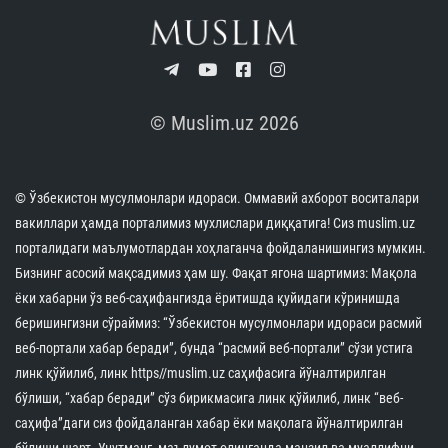
© Muslim.uz 2026
© Ўзбекистон мусулмонлари идораси. Оммавий ахборот воситалари
вакиллари ҳамда порталимиз мухлислари диққатига! Сиз muslim.uz
порталидаги маълумотлардан хоҳлаганча фойдаланишингиз мумкин.
Бизнинг асосий мақсадимиз ҳам шу. Фақат ягона шартимиз: Мақола
ёки хабарни ўз веб-саҳифангизда ёритишда қуйидаги кўринишда
беришингизни сўраймиз: “Ўзбекистон мусулмонлари идораси расмий
веб-портали хабар беради”, бунда “расмий веб-портали” сўзи устига
линк қўйилиб, линк https//muslim.uz саҳифасига йўналтирилган
бўлиши, “хабар беради” сўз бирикмасига линк қўйилиб, линк “веб-
саҳифа”даги сиз фойдаланган хабар ёки мақолага йўналтирилган