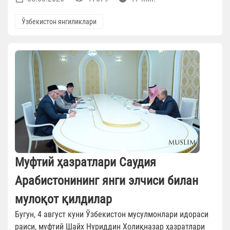
Ўзбекистон янгиликлари
Муфтий ҳазратлари Саудия
Арабистонининг янги элчиси билан
мулоқот қилдилар
Бугун, 4 август куни Ўзбекистон мусулмонлари идораси
раиси, муфтий Шайх Нуриддин Холиқназар ҳазратлари