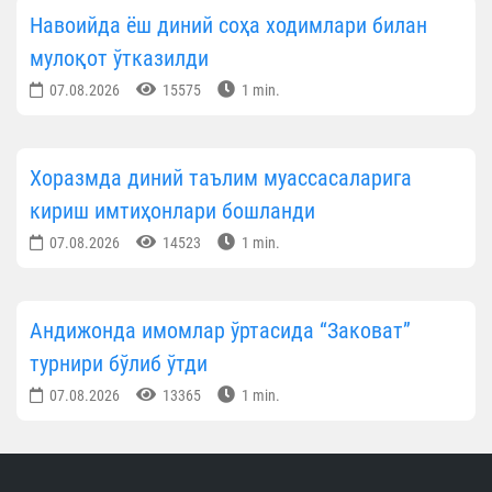
Навоийда ёш диний соҳа ходимлари билан
мулоқот ўтказилди
07.08.2026
15575
1 min.
Хоразмда диний таълим муассасаларига
кириш имтиҳонлари бошланди
07.08.2026
14523
1 min.
Андижонда имомлар ўртасида “Заковат”
турнири бўлиб ўтди
07.08.2026
13365
1 min.