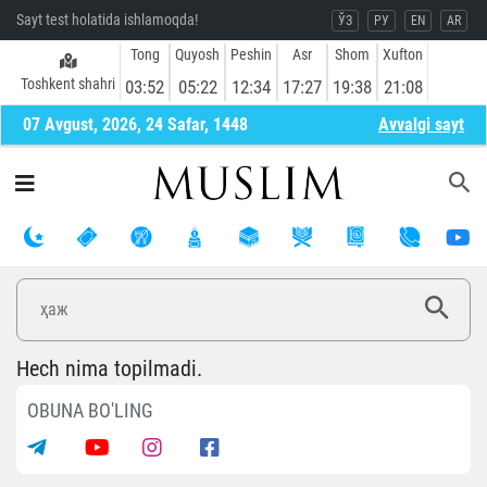
Sayt test holatida ishlamoqda!
ЎЗ
РУ
EN
AR
Tong
Quyosh
Peshin
Asr
Shom
Xufton
Toshkent shahri
03:52
05:22
12:34
17:27
19:38
21:08
07 Avgust, 2026, 24 Safar, 1448
Avvalgi sayt
Hech nima topilmadi.
OBUNA BO'LING