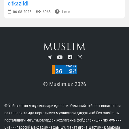
o‘tkazildi
06.08.2026
6068
1 min.
© Muslim.uz 2026
© Ўзбекистон мусулмонлари идораси. Оммавий ахборот воситалари
вакиллари ҳамда порталимиз мухлислари диққатига! Сиз muslim.uz
порталидаги маълумотлардан хоҳлаганча фойдаланишингиз мумкин.
Бизнинг асосий мақсадимиз ҳам шу. Фақат ягона шартимиз: Мақола