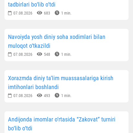
tadbirlari bo‘lib o‘tdi
07.08.2026
683
1 min.
Navoiyda yosh diniy soha xodimlari bilan
muloqot o‘tkazildi
07.08.2026
548
1 min.
Xorazmda diniy ta’lim muassasalariga kirish
imtihonlari boshlandi
07.08.2026
493
1 min.
Andijonda imomlar o‘rtasida “Zakovat” turniri
bo‘lib o‘tdi