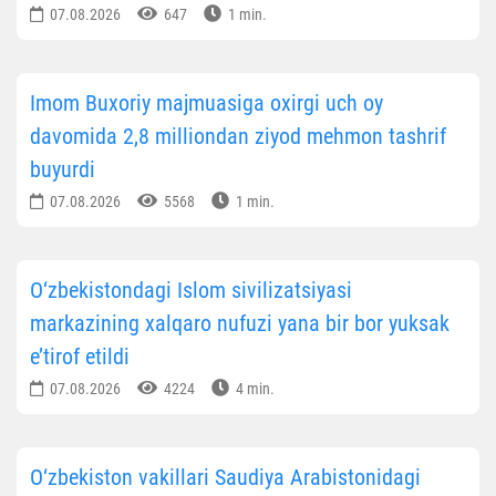
07.08.2026
647
1 min.
Imom Buxoriy majmuasiga oxirgi uch oy
davomida 2,8 milliondan ziyod mehmon tashrif
buyurdi
07.08.2026
5568
1 min.
O‘zbekistondagi Islom sivilizatsiyasi
markazining xalqaro nufuzi yana bir bor yuksak
e’tirof etildi
07.08.2026
4224
4 min.
O‘zbekiston vakillari Saudiya Arabistonidagi