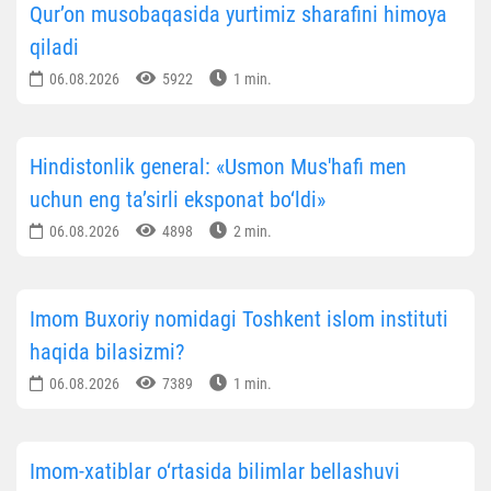
Qur’on musobaqasida yurtimiz sharafini himoya
qiladi
06.08.2026
5922
1 min.
Hindistonlik general: «Usmon Mus'hafi men
uchun eng ta’sirli eksponat bo‘ldi»
06.08.2026
4898
2 min.
Imom Buxoriy nomidagi Toshkent islom instituti
haqida bilasizmi?
06.08.2026
7389
1 min.
Imom-xatiblar o‘rtasida bilimlar bellashuvi