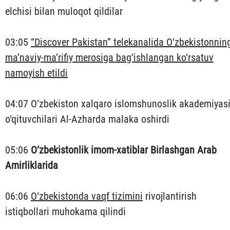
elchisi bilan muloqot qildilar
03:05
“Discover Pakistan” telekanalida O‘zbekistonnin
ma’naviy-ma’rifiy merosiga bag‘ishlangan ko‘rsatuv
namoyish etildi
04:07 O‘zbekiston xalqaro islomshunoslik akademiyas
o‘qituvchilari Al-Azharda malaka oshirdi
05:06
O‘zbekistonlik imom-xatiblar Birlashgan Arab
Amirliklarida
06:06
O‘zbekistonda vaqf tizimini
rivojlantirish
istiqbollari muhokama qilindi