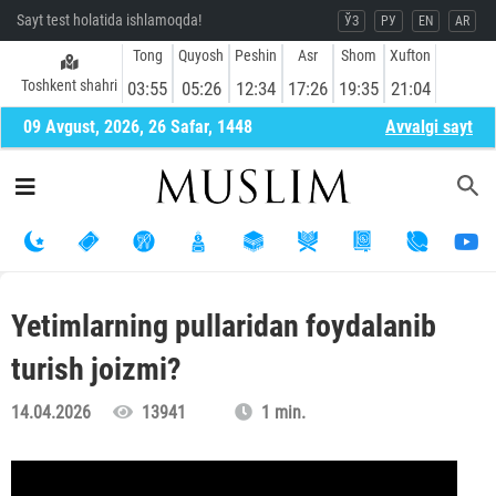
Sayt test holatida ishlamoqda!
ЎЗ
РУ
EN
AR
Tong
Quyosh
Peshin
Asr
Shom
Xufton
Toshkent shahri
03:55
05:26
12:34
17:26
19:35
21:04
09 Avgust, 2026, 26 Safar, 1448
Avvalgi sayt
Yetimlarning pullaridan foydalanib
turish joizmi?
14.04.2026
13941
1 min.