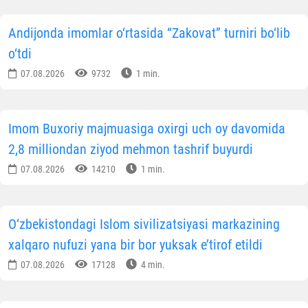
Andijonda imomlar o‘rtasida “Zakovat” turniri bo‘lib
o‘tdi
07.08.2026
9732
1 min.
Imom Buxoriy majmuasiga oxirgi uch oy davomida
2,8 milliondan ziyod mehmon tashrif buyurdi
07.08.2026
14210
1 min.
O‘zbekistondagi Islom sivilizatsiyasi markazining
xalqaro nufuzi yana bir bor yuksak e’tirof etildi
07.08.2026
17128
4 min.