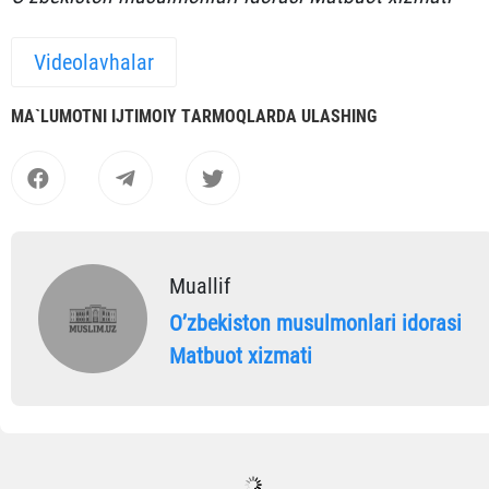
Videolavhalar
MА`LUMOTNI IJTIMOIY TАRMOQLАRDА ULАSHING
Muallif
Oʼzbekiston musulmonlari idorasi
Matbuot xizmati