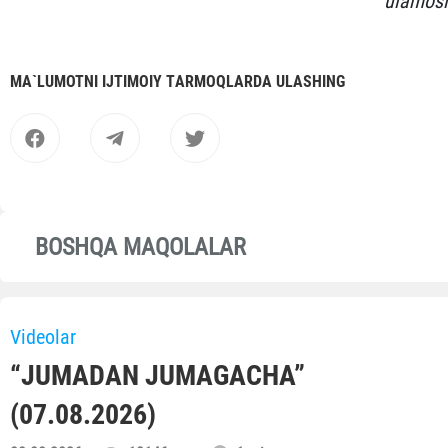
ulamosi
MА`LUMOTNI IJTIMOIY TАRMOQLАRDА ULАSHING
BOSHQA MAQOLALAR
Videolar
“JUMADAN JUMAGACHA”
(07.08.2026)