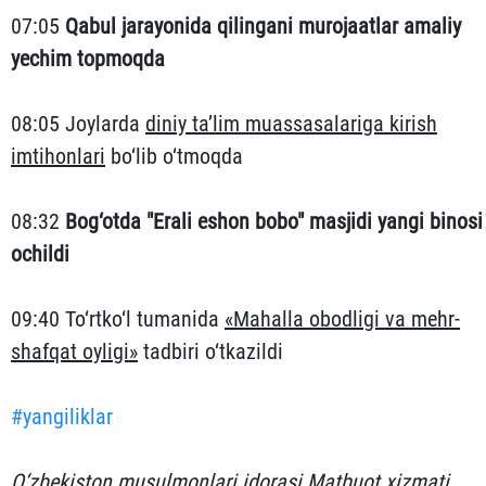
07:05
Qabul jarayonida qilingani murojaatlar amaliy
yechim topmoqda
08:05 Joylarda
diniy ta’lim muassasalariga kirish
imtihonlari
bo‘lib o‘tmoqda
08:32
Bog‘otda "Erali eshon bobo" masjidi yangi binosi
ochildi
09:40 To‘rtko‘l tumanida
«Mahalla obodligi va mehr-
shafqat oyligi»
tadbiri o‘tkazildi
#yangiliklar
O‘zbekiston musulmonlari idorasi Matbuot xizmati