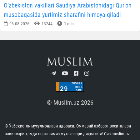
O‘zbekiston vakillari Saudiya Arabistonidagi Qur’on
musobaqasida yurtimiz sharafini himoya qiladi
06.08.2026
13244
1 min.
© Muslim.uz 2026
© Ўзбекистон мусулмонлари идораси. Оммавий ахборот воситалари
вакиллари ҳамда порталимиз мухлислари диққатига! Сиз muslim.uz