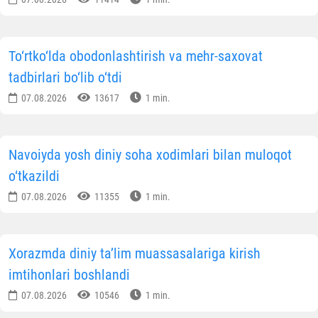
To‘rtko‘lda obodonlashtirish va mehr-saxovat
tadbirlari bo‘lib o‘tdi
07.08.2026
13617
1 min.
Navoiyda yosh diniy soha xodimlari bilan muloqot
o‘tkazildi
07.08.2026
11355
1 min.
Xorazmda diniy ta’lim muassasalariga kirish
imtihonlari boshlandi
07.08.2026
10546
1 min.