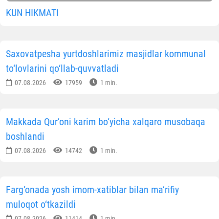
KUN HIKMATI
Saxovatpesha yurtdoshlarimiz masjidlar kommunal
to‘lovlarini qo‘llab-quvvatladi
07.08.2026
17959
1 min.
Makkada Qur’oni karim bo‘yicha xalqaro musobaqa
boshlandi
07.08.2026
14742
1 min.
Farg‘onada yosh imom-xatiblar bilan ma’rifiy
muloqot o‘tkazildi
07.08.2026
11414
1 min.