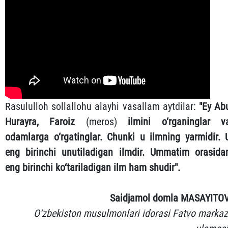
Rasululloh sollallohu alayhi vasallam aytdilar:
"Ey Ab
Hurayra, Faroiz
(meros)
ilmini o‘rganinglar v
odamlarga o‘rgatinglar. Chunki u ilmning yarmidir. 
eng birinchi unutiladigan ilmdir. Ummatim orasida
eng birinchi ko‘tariladigan ilm ham shudir".
Saidjamol domla MASAYITOV
O‘zbekiston musulmonlari idorasi Fatvo markaz